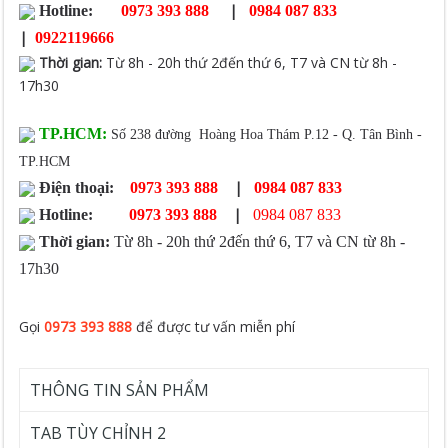
|
Hotline:
0973 393 888
0984 087 833
|
0922119666
Thời gian
:
Từ 8h - 20h thứ 2đến thứ 6, T7 và CN từ 8h -
17h30
TP.HCM:
Số 238 đường Hoàng Hoa Thám P.12 - Q. Tân Bình -
TP.HCM
|
Điện thoại:
0973 393 888
0984 087 833
|
Hotline:
0973 393 888
0984 087 833
Thời gian:
Từ 8h - 20h thứ 2đến thứ 6, T7 và CN từ 8h -
17h30
Gọi
0973 393 888
để được tư vấn miễn phí
THÔNG TIN SẢN PHẨM
TAB TÙY CHỈNH 2