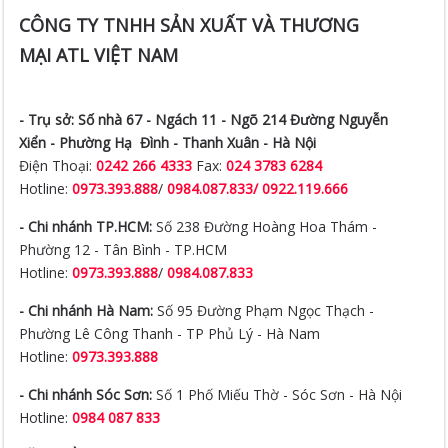
CÔNG TY TNHH SẢN XUẤT VÀ THƯƠNG
MẠI ATL VIỆT NAM
- Trụ sở:
Số nhà 67 - Ngách 11 - Ngõ 214 Đường Nguyễn
Xiển -
Phường Hạ Đình - Thanh Xuân - Hà Nội
Điện Thoại:
0242 266 4333
Fax:
024 3783 6284
Hotline:
0973.393.888
/
0984.087.833/ 0922.119.666
- Chi nhánh TP.HCM:
Số 238 Đường Hoàng Hoa Thám -
Phường 12 - Tân Bình - TP.HCM
Hotline:
0973.393.888
/
0984.087.833
- Chi nhánh Hà Nam:
Số 95 Đường Phạm Ngọc Thạch -
Phường Lê Công Thanh - TP Phủ Lý - Hà Nam
Hotline:
0973.393.888
- Chi nhánh Sóc Sơn:
Số 1 Phố Miếu Thờ - Sóc Sơn - Hà Nội
Hotline:
0984 087 833