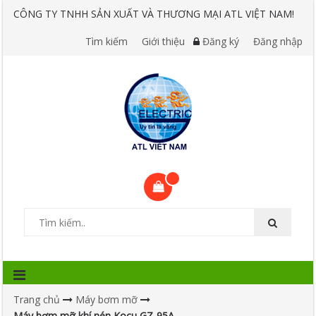
CÔNG TY TNHH SẢN XUẤT VÀ THƯƠNG MẠI ATL VIỆT NAM!
Tìm kiếm
Giới thiệu
Đăng ký
Đăng nhập
Trang chủ
Máy bơm mỡ
Máy bơm mỡ khí nén Kocu GZ-95A