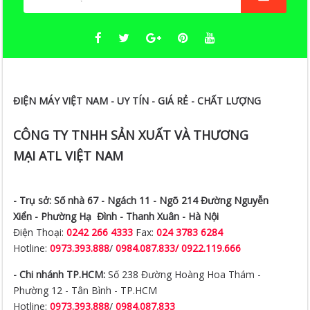
ĐIỆN MÁY VIỆT NAM - UY TÍN - GIÁ RẺ - CHẤT LƯỢNG
CÔNG TY TNHH SẢN XUẤT VÀ THƯƠNG
MẠI ATL VIỆT NAM
- Trụ sở:
Số nhà 67 - Ngách 11 - Ngõ 214 Đường Nguyễn
Xiển -
Phường Hạ Đình - Thanh Xuân - Hà Nội
Điện Thoại:
0242 266 4333
Fax:
024 3783 6284
Hotline:
0973.393.888
/
0984.087.833/ 0922.119.666
- Chi nhánh TP.HCM:
Số 238 Đường Hoàng Hoa Thám -
Phường 12 - Tân Bình - TP.HCM
Hotline:
0973.393.888
/
0984.087.833