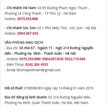
- Chi nhánh Hà Nam:
Số 95 Đường Phạm Ngọc Thạch -
Phường Lê Công Thanh - TP Phủ Lý - Hà Nam
Hotline:
0973.393.888
- Chi nhánh Sóc Sơn:
Số 1 Phố Miếu Thờ - Sóc Sơn - Hà Nội
Hotline:
0984 087 833
VĂN PHÒNG GIAO DỊCH:
- Địa chỉ:
Số nhà 67 - Ngách 11 - Ngõ 214 Đường Nguyễn
Xiển -
Phường Hạ Đình - Thanh Xuân - Hà Nội
- Hotline:
0973.393.888
/
0984.087.833/ 0922.119.666
- Điện Thoại:
0242 266 4333
- Email: khomayvietnam@gmail.com
Mã số thuế:
0108586365 ngày cấp 14 tháng 01 năm 2019
Địa chỉ đăng ký kinh doanh:
Số 219 đường Nguyễn Xiển,
Phường Hạ Đình, Quận Thanh Xuân, Hà Nội, Việt Nam.