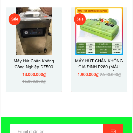
Sale
Sale
Máy Hút Chân Không
MÁY HÚT CHÂN KHÔNG
Công Nghiệp DZ500
GIA ĐÌNH P280 (MÀU
XANH- THANH HÀN
13.000.000₫
1.900.000₫
2.500.000₫
30CM)
16.000.000₫