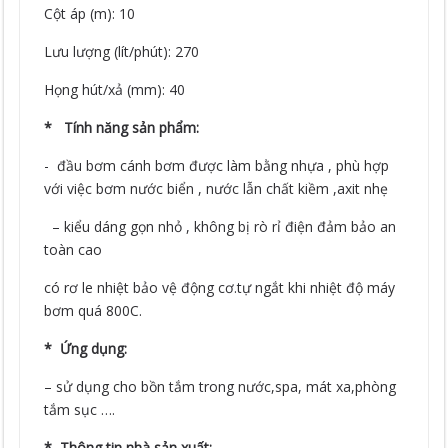
Cột áp (m): 10
Lưu lượng (lít/phút): 270
Họng hút/xả (mm): 40
* Tính năng sản phẩm:
- đầu bơm cánh bơm được làm bằng nhựa , phù hợp
với việc bơm nước biển , nước lẫn chất kiềm ,axit nhẹ
– kiểu dáng gọn nhỏ , không bị rò rỉ điện đảm bảo an
toàn cao
có rơ le nhiệt bảo vệ động cơ.tự ngắt khi nhiệt độ máy
bơm quá 800C.
* Ứng dụng:
– sử dụng cho bồn tắm trong nước,spa, mát xa,phòng
tắm sục ….
* Thông tin nhà sản xuất: