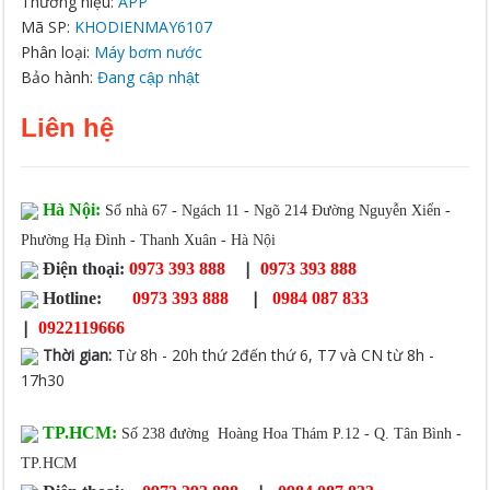
Thương hiệu:
APP
Mã SP:
KHODIENMAY6107
Phân loại:
Máy bơm nước
Bảo hành:
Đang cập nhật
Liên hệ
Hà Nội:
Số nhà 67 - Ngách 11 - Ngõ 214 Đường Nguyễn Xiển -
Phường Hạ Đình - Thanh Xuân - Hà Nội
|
Điện thoại:
0973 393 888
0973 393 888
|
Hotline:
0973 393 888
0984 087 833
|
0922119666
Thời gian
:
Từ 8h - 20h thứ 2đến thứ 6, T7 và CN từ 8h -
17h30
TP.HCM:
Số 238 đường Hoàng Hoa Thám P.12 - Q. Tân Bình -
TP.HCM