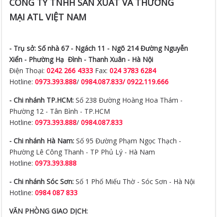
CÔNG TY TNHH SẢN XUẤT VÀ THƯƠNG
MẠI ATL VIỆT NAM
- Trụ sở:
Số nhà 67 - Ngách 11 - Ngõ 214 Đường Nguyễn
Xiển -
Phường Hạ Đình - Thanh Xuân - Hà Nội
Điện Thoại:
0242 266 4333
Fax:
024 3783 6284
Hotline:
0973.393.888
/
0984.087.833/ 0922.119.666
- Chi nhánh TP.HCM:
Số 238 Đường Hoàng Hoa Thám -
Phường 12 - Tân Bình - TP.HCM
Hotline:
0973.393.888
/
0984.087.833
- Chi nhánh Hà Nam:
Số 95 Đường Phạm Ngọc Thạch -
Phường Lê Công Thanh - TP Phủ Lý - Hà Nam
Hotline:
0973.393.888
- Chi nhánh Sóc Sơn:
Số 1 Phố Miếu Thờ - Sóc Sơn - Hà Nội
Hotline:
0984 087 833
VĂN PHÒNG GIAO DỊCH: