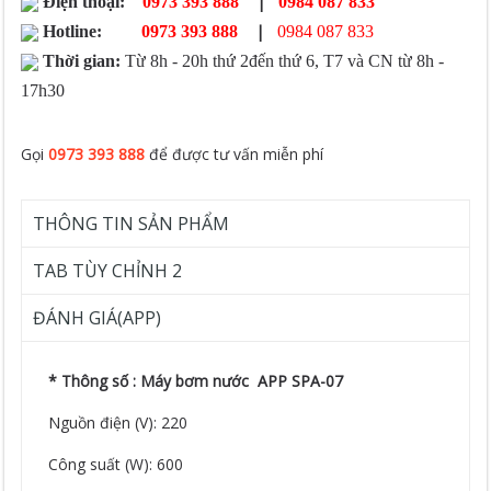
|
Điện thoại:
0973 393 888
0984 087 833
|
Hotline:
0973 393 888
0984 087 833
Thời gian:
Từ 8h - 20h thứ 2đến thứ 6, T7 và CN từ 8h -
17h30
Gọi
0973 393 888
để được tư vấn miễn phí
THÔNG TIN SẢN PHẨM
TAB TÙY CHỈNH 2
ĐÁNH GIÁ(APP)
* Thông số : Máy bơm nước APP SPA-07
Nguồn điện (V): 220
Công suất (W): 600