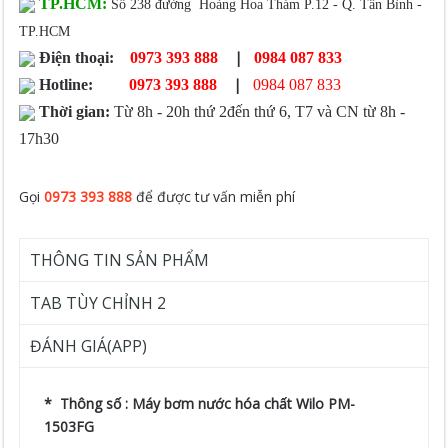
TP.HCM:
Số 238 đường Hoàng Hoa Thám P.12 - Q. Tân Bình -
TP.HCM
|
Điện thoại:
0973 393 888
0984 087 833
|
Hotline:
0973 393 888
0984 087 833
Thời gian:
Từ 8h - 20h thứ 2đến thứ 6, T7 và CN từ 8h -
17h30
Gọi
0973 393 888
để được tư vấn miễn phí
THÔNG TIN SẢN PHẨM
TAB TÙY CHỈNH 2
ĐÁNH GIÁ(APP)
* Thông số : Máy bơm nước hóa chất Wilo PM-
1503FG