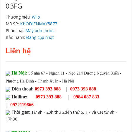
03FG
Thương hiệu:
Wilo
Mã SP:
KHODIENMAY5877
Phân loại:
Máy bơm nước
Bảo hành:
Đang cập nhật
Liên hệ
Hà Nội:
Số nhà 67 - Ngách 11 - Ngõ 214 Đường Nguyễn Xiển -
Phường Hạ Đình - Thanh Xuân - Hà Nội
|
Điện thoại:
0973 393 888
0973 393 888
|
Hotline:
0973 393 888
0984 087 833
|
0922119666
Thời gian
:
Từ 8h - 20h thứ 2đến thứ 6, T7 và CN từ 8h -
17h30