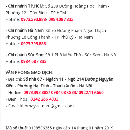
- Chi nhánh TP.HCM:
Số 238 Đường Hoàng Hoa Thám -
Phường 12 - Tân Bình - TP.HCM
Hotline:
0973.393.888
/
0984.087.833
- Chi nhánh Hà Nam:
Số 95 Đường Phạm Ngọc Thạch -
Phường Lê Công Thanh - TP Phủ Lý - Hà Nam
Hotline:
0973.393.888
- Chi nhánh Sóc Sơn:
Số 1 Phố Miếu Thờ - Sóc Sơn - Hà Nội
Hotline:
0984 087 833
VĂN PHÒNG GIAO DỊCH:
- Địa chỉ:
Số nhà 67 - Ngách 11 - Ngõ 214 Đường Nguyễn
Xiển -
Phường Hạ Đình - Thanh Xuân - Hà Nội
- Hotline:
0973.393.888
/
0984.087.833/ 0922.119.666
- Điện Thoại:
0242 266 4333
- Email: khomayvietnam@gmail.com
Mã số thuế:
0108586365 ngày cấp 14 tháng 01 năm 2019