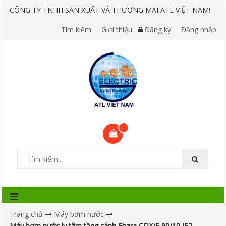
CÔNG TY TNHH SẢN XUẤT VÀ THƯƠNG MẠI ATL VIỆT NAM!
Tìm kiếm
Giới thiệu
Đăng ký
Đăng nhập
Trang chủ
Máy bơm nước
Máy bơm nước ly tâm tầng cánh Ebara CDX/E 90/10 IE2