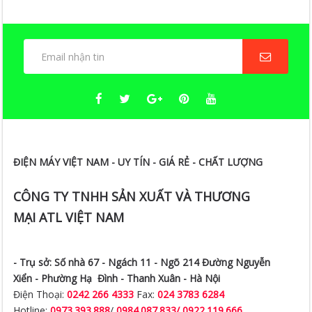
ĐIỆN MÁY VIỆT NAM - UY TÍN - GIÁ RẺ - CHẤT LƯỢNG
CÔNG TY TNHH SẢN XUẤT VÀ THƯƠNG
MẠI ATL VIỆT NAM
- Trụ sở:
Số nhà 67 - Ngách 11 - Ngõ 214 Đường Nguyễn
Xiển -
Phường Hạ Đình - Thanh Xuân - Hà Nội
Điện Thoại:
0242 266 4333
Fax:
024 3783 6284
Hotline:
0973.393.888
/
0984.087.833/ 0922.119.666