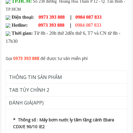
TP.HCM:
Số 238 đường Hoàng Hoa Thám P.12 - Q. Tân Bình -
TP.HCM
|
Điện thoại:
0973 393 888
0984 087 833
|
Hotline:
0973 393 888
0984 087 833
Thời gian:
Từ 8h - 20h thứ 2đến thứ 6, T7 và CN từ 8h -
17h30
Gọi
0973 393 888
để được tư vấn miễn phí
THÔNG TIN SẢN PHẨM
TAB TÙY CHỈNH 2
ĐÁNH GIÁ(APP)
* Thông số : Máy bơm nước ly tâm tầng cánh Ebara
CDX/E 90/10 IE2