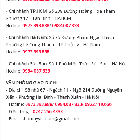
- Chi nhánh TP.HCM:
Số 238 Đường Hoàng Hoa Thám -
Phường 12 - Tân Bình - TP.HCM
Hotline:
0973.393.888
/
0984.087.833
- Chi nhánh Hà Nam:
Số 95 Đường Phạm Ngọc Thạch -
Phường Lê Công Thanh - TP Phủ Lý - Hà Nam
Hotline:
0973.393.888
- Chi nhánh Sóc Sơn:
Số 1 Phố Miếu Thờ - Sóc Sơn - Hà Nội
Hotline:
0984 087 833
VĂN PHÒNG GIAO DỊCH:
- Địa chỉ:
Số nhà 67 - Ngách 11 - Ngõ 214 Đường Nguyễn
Xiển -
Phường Hạ Đình - Thanh Xuân - Hà Nội
- Hotline:
0973.393.888
/
0984.087.833/ 0922.119.666
- Điện Thoại:
0242 266 4333
- Email: khomayvietnam@gmail.com