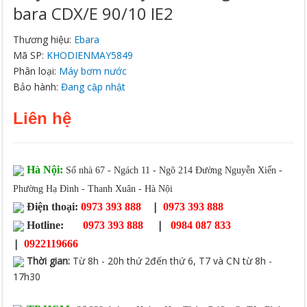
Bara CDX/E 90/10 IE2
Thương hiệu:
Ebara
Mã SP:
KHODIENMAY5849
Phân loại:
Máy bơm nước
Bảo hành:
Đang cập nhật
Liên hệ
Hà Nội:
Số nhà 67 - Ngách 11 - Ngõ 214 Đường Nguyễn Xiển -
Phường Hạ Đình - Thanh Xuân - Hà Nội
|
Điện thoại:
0973 393 888
0973 393 888
|
Hotline:
0973 393 888
0984 087 833
|
0922119666
Thời gian
:
Từ 8h - 20h thứ 2đến thứ 6, T7 và CN từ 8h -
17h30