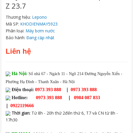
Z 23.7
Thương hiệu:
Lepono
Mã SP:
KHODIENMAY5923
Phân loại:
Máy bơm nước
Bảo hành:
Đang cập nhật
Liên hệ
Hà Nội:
Số nhà 67 - Ngách 11 - Ngõ 214 Đường Nguyễn Xiển -
Phường Hạ Đình - Thanh Xuân - Hà Nội
|
Điện thoại:
0973 393 888
0973 393 888
|
Hotline:
0973 393 888
0984 087 833
|
0922119666
Thời gian
:
Từ 8h - 20h thứ 2đến thứ 6, T7 và CN từ 8h -
17h30