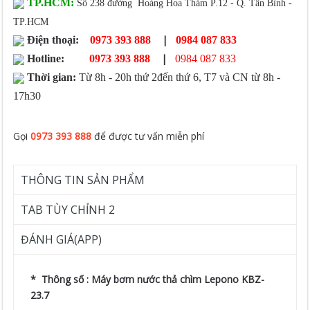
TP.HCM:
Số 238 đường Hoàng Hoa Thám P.12 - Q. Tân Bình -
TP.HCM
|
Điện thoại:
0973 393 888
0984 087 833
|
Hotline:
0973 393 888
0984 087 833
Thời gian:
Từ 8h - 20h thứ 2đến thứ 6, T7 và CN từ 8h -
17h30
Gọi
0973 393 888
để được tư vấn miễn phí
THÔNG TIN SẢN PHẨM
TAB TÙY CHỈNH 2
ĐÁNH GIÁ(APP)
* Thông số : Máy bơm nước thả chìm Lepono KBZ-
23.7