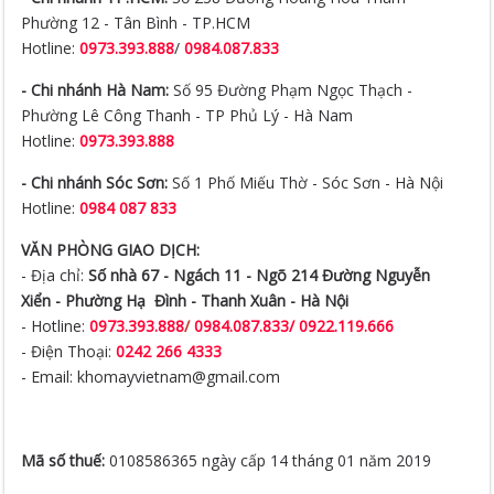
Phường 12 - Tân Bình - TP.HCM
Hotline:
0973.393.888
/
0984.087.833
- Chi nhánh Hà Nam:
Số 95 Đường Phạm Ngọc Thạch -
Phường Lê Công Thanh - TP Phủ Lý - Hà Nam
Hotline:
0973.393.888
- Chi nhánh Sóc Sơn:
Số 1 Phố Miếu Thờ - Sóc Sơn - Hà Nội
Hotline:
0984 087 833
VĂN PHÒNG GIAO DỊCH:
- Địa chỉ:
Số nhà 67 - Ngách 11 - Ngõ 214 Đường Nguyễn
Xiển -
Phường Hạ Đình - Thanh Xuân - Hà Nội
- Hotline:
0973.393.888
/
0984.087.833/ 0922.119.666
- Điện Thoại:
0242 266 4333
- Email: khomayvietnam@gmail.com
Mã số thuế:
0108586365 ngày cấp 14 tháng 01 năm 2019