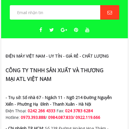
ĐIỆN MÁY VIỆT NAM - UY TÍN - GIÁ RẺ - CHẤT LƯỢNG
CÔNG TY TNHH SẢN XUẤT VÀ THƯƠNG
MẠI ATL VIỆT NAM
- Trụ sở:
Số nhà 67 - Ngách 11 - Ngõ 214 Đường Nguyễn
Xiển -
Phường Hạ Đình - Thanh Xuân - Hà Nội
Điện Thoại:
0242 266 4333
Fax:
024 3783 6284
Hotline:
0973.393.888
/
0984.087.833/ 0922.119.666
- Chi nhánh TP.HCM:
Số 238 Đường Hoàng Hoa Thám -