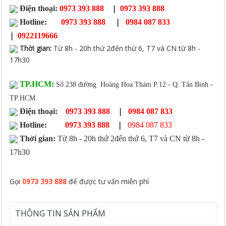
|
Điện thoại:
0973 393 888
0973 393 888
|
Hotline:
0973 393 888
0984 087 833
|
0922119666
Thời gian
:
Từ 8h - 20h thứ 2đến thứ 6, T7 và CN từ 8h -
17h30
TP.HCM:
Số 238 đường Hoàng Hoa Thám P.12 - Q. Tân Bình -
TP.HCM
|
Điện thoại:
0973 393 888
0984 087 833
|
Hotline:
0973 393 888
0984 087 833
Thời gian:
Từ 8h - 20h thứ 2đến thứ 6, T7 và CN từ 8h -
17h30
Gọi
0973 393 888
để được tư vấn miễn phí
THÔNG TIN SẢN PHẨM