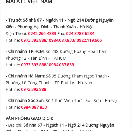
MẠI ATL VIỆT NAM
- Trụ sở:
Số nhà 67 - Ngách 11 - Ngõ 214 Đường Nguyễn
Xiển -
Phường Hạ Đình - Thanh Xuân - Hà Nội
Điện Thoại:
0242 266 4333
Fax:
024 3783 6284
Hotline:
0973.393.888
/
0984.087.833/ 0922.119.666
- Chi nhánh TP.HCM:
Số 238 Đường Hoàng Hoa Thám -
Phường 12 - Tân Bình - TP.HCM
Hotline:
0973.393.888
/
0984.087.833
- Chi nhánh Hà Nam:
Số 95 Đường Phạm Ngọc Thạch -
Phường Lê Công Thanh - TP Phủ Lý - Hà Nam
Hotline:
0973.393.888
- Chi nhánh Sóc Sơn:
Số 1 Phố Miếu Thờ - Sóc Sơn - Hà Nội
Hotline:
0984 087 833
VĂN PHÒNG GIAO DỊCH:
- Địa chỉ:
Số nhà 67 - Ngách 11 - Ngõ 214 Đường Nguyễn