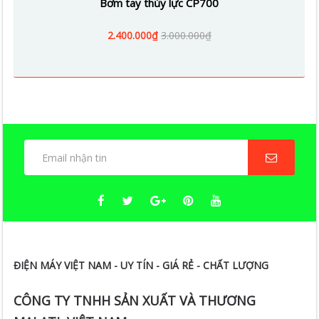
Bơm tay thủy lực CP700
2.400.000₫
3.000.000₫
ĐIỆN MÁY VIỆT NAM - UY TÍN - GIÁ RẺ - CHẤT LƯỢNG
CÔNG TY TNHH SẢN XUẤT VÀ THƯƠNG