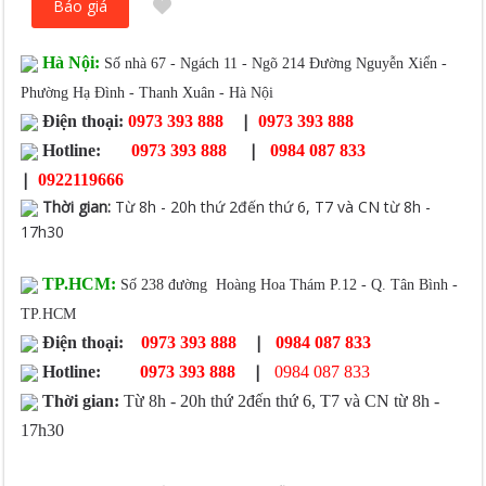
Báo giá
Hà Nội:
Số nhà 67 - Ngách 11 - Ngõ 214 Đường Nguyễn Xiển -
Phường Hạ Đình - Thanh Xuân - Hà Nội
|
Điện thoại:
0973 393 888
0973 393 888
|
Hotline:
0973 393 888
0984 087 833
|
0922119666
Thời gian
:
Từ 8h - 20h thứ 2đến thứ 6, T7 và CN từ 8h -
17h30
TP.HCM:
Số 238 đường Hoàng Hoa Thám P.12 - Q. Tân Bình -
TP.HCM
|
Điện thoại:
0973 393 888
0984 087 833
|
Hotline:
0973 393 888
0984 087 833
Thời gian:
Từ 8h - 20h thứ 2đến thứ 6, T7 và CN từ 8h -
17h30