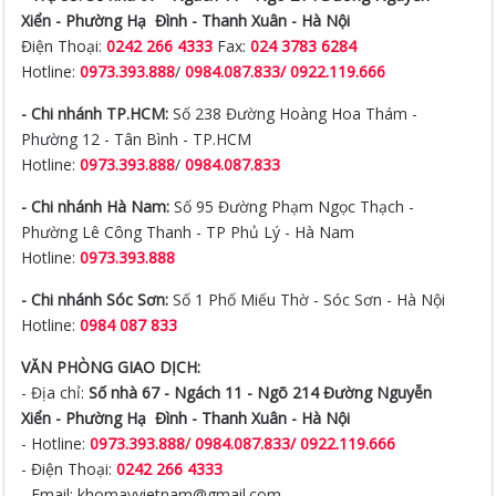
Xiển -
Phường Hạ Đình - Thanh Xuân - Hà Nội
Điện Thoại:
0242 266 4333
Fax:
024 3783 6284
Hotline:
0973.393.888
/
0984.087.833/ 0922.119.666
- Chi nhánh TP.HCM:
Số 238 Đường Hoàng Hoa Thám -
Phường 12 - Tân Bình - TP.HCM
Hotline:
0973.393.888
/
0984.087.833
- Chi nhánh Hà Nam:
Số 95 Đường Phạm Ngọc Thạch -
Phường Lê Công Thanh - TP Phủ Lý - Hà Nam
Hotline:
0973.393.888
- Chi nhánh Sóc Sơn:
Số 1 Phố Miếu Thờ - Sóc Sơn - Hà Nội
Hotline:
0984 087 833
VĂN PHÒNG GIAO DỊCH:
- Địa chỉ:
Số nhà 67 - Ngách 11 - Ngõ 214 Đường Nguyễn
Xiển -
Phường Hạ Đình - Thanh Xuân - Hà Nội
- Hotline:
0973.393.888
/
0984.087.833/ 0922.119.666
- Điện Thoại:
0242 266 4333
- Email: khomayvietnam@gmail.com