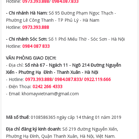
Hotline:
0973.393.888
/
0984.087.833
- Chi nhánh Hà Nam:
Số 95 Đường Phạm Ngọc Thạch -
Phường Lê Công Thanh - TP Phủ Lý - Hà Nam
Hotline:
0973.393.888
- Chi nhánh Sóc Sơn:
Số 1 Phố Miếu Thờ - Sóc Sơn - Hà Nội
Hotline:
0984 087 833
VĂN PHÒNG GIAO DỊCH:
- Địa chỉ:
Số nhà 67 - Ngách 11 - Ngõ 214 Đường Nguyễn
Xiển -
Phường Hạ Đình - Thanh Xuân - Hà Nội
- Hotline:
0973.393.888
/
0984.087.833/ 0922.119.666
- Điện Thoại:
0242 266 4333
- Email: khomayvietnam@gmail.com
Mã số thuế:
0108586365 ngày cấp 14 tháng 01 năm 2019
Địa chỉ đăng ký kinh doanh:
Số 219 đường Nguyễn Xiển,
Phường Hạ Đình, Quận Thanh Xuân, Hà Nội, Việt Nam.