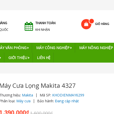
HÀNG
THANH TOÁN
GIỎ HÀNG
 QUỐC
KHI NHẬN
ÁY VĂN PHÒNG
MÁY CÔNG NGHIỆP
MÁY NÔNG NGHIỆP
GIỚI THIỆU
LIÊN HỆ
Máy Cưa Lọng Makita 4327
|
Thương hiệu:
Makita
Mã SP:
KHODIENMAY6299
|
Phân loại:
Máy cưa
Bảo hành:
Đang cập nhật
1.390.000₫
1.600.000₫