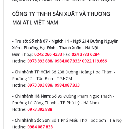
CÔNG TY TNHH SẢN XUẤT VÀ THƯƠNG
MẠI ATL VIỆT NAM
- Trụ sở:
Số nhà 67 - Ngách 11 - Ngõ 214 Đường Nguyễn
Xiển -
Phường Hạ Đình - Thanh Xuân - Hà Nội
Điện Thoại:
0242 266 4333
Fax:
024 3783 6284
Hotline:
0973.393.888
/
0984.087.833/ 0922.119.666
- Chi nhánh TP.HCM:
Số 238 Đường Hoàng Hoa Thám -
Phường 12 - Tân Bình - TP.HCM
Hotline:
0973.393.888
/
0984.087.833
- Chi nhánh Hà Nam:
Số 95 Đường Phạm Ngọc Thạch -
Phường Lê Công Thanh - TP Phủ Lý - Hà Nam
Hotline:
0973.393.888
- Chi nhánh Sóc Sơn:
Số 1 Phố Miếu Thờ - Sóc Sơn - Hà Nội
Hotline:
0984 087 833