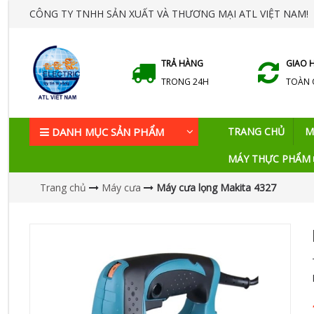
CÔNG TY TNHH SẢN XUẤT VÀ THƯƠNG MẠI ATL VIỆT NAM!
TRẢ HÀNG
GIAO 
TRONG 24H
TOÀN
DANH MỤC SẢN PHẨM
TRANG CHỦ
M
MÁY THỰC PHẨM
Trang chủ
Máy cưa
Máy cưa lọng Makita 4327