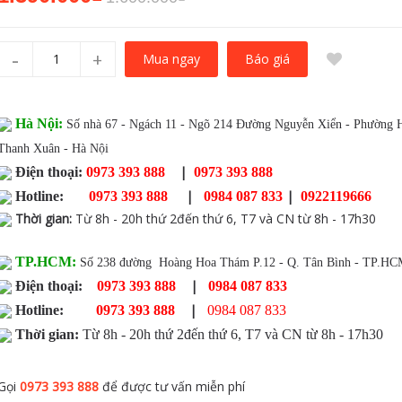
-
+
Báo giá
Mua ngay
Hà Nội:
Số nhà 67 - Ngách 11 - Ngõ 214 Đường Nguyễn Xiển - Phường 
Thanh Xuân - Hà Nội
|
Điện thoại:
0973 393 888
0973 393 888
|
|
Hotline:
0973 393 888
0984 087 833
0922119666
Thời gian
:
Từ 8h - 20h thứ 2đến thứ 6, T7 và CN từ 8h - 17h30
TP.HCM:
Số 238 đường Hoàng Hoa Thám P.12 - Q. Tân Bình - TP.H
|
Điện thoại:
0973 393 888
0984 087 833
|
Hotline:
0973 393 888
0984 087 833
Thời gian:
Từ 8h - 20h thứ 2đến thứ 6, T7 và CN từ 8h - 17h30
Gọi
0973 393 888
để được tư vấn miễn phí