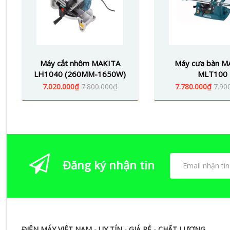
Máy cắt nhôm MAKITA
Máy cưa bàn M
LH1040 (260MM-1650W)
MLT100
7.020.000₫
7.800.000₫
7.780.000₫
7.90
Đăng ký nhận tin
ĐIỆN MÁY VIỆT NAM - UY TÍN - GIÁ RẺ - CHẤT LƯỢNG