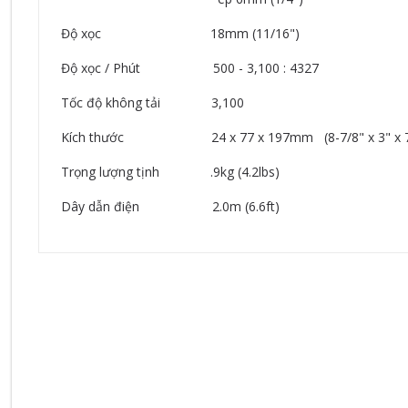
Độ xọc 18mm (11/16")
Độ xọc / Phút 500 - 3,100 : 4327
Tốc độ không tải 3,100
Kích thước 24 x 77 x 197mm (8-7/8" x 3" x 7-
Trọng lượng tịnh .9kg (4.2lbs)
Dây dẫn điện 2.0m (6.6ft)