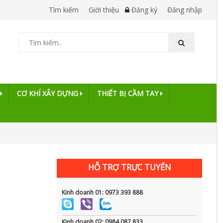
Tìm kiếm
Giới thiệu
Đăng ký
Đăng nhập
CƠ KHÍ XÂY DỰNG
THIẾT BỊ CẦM TAY
HỖ TRỢ TRỰC TUYẾN
Kinh doanh 01: 0973 393 888
Kinh doanh 02: 0984 087 833