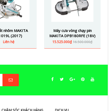
ắt nhôm MAKITA
Máy cưa vòng chạy pin
1019L (2017)
MAKITA DPB180RFE (18V)
Liên hệ
15.525.000₫
16.500.000₫
CHĂM SÓC KHÁCH HÀNG
DỊCH VỤ