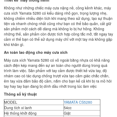
Thiết kế máy thông minh
Không như những chiếc máy cưa nặng nề, cồng kềnh khác, máy
cưa xích Yamata 5280 có kiểu dáng nhỏ gọn, trọng lượng nhẹ,
không chiếm nhiều diện tích khi mang theo sử dụng, tạo sự thuận
tiện và nhanh chóng nhất cũng như bạn có thể bảo quản, cất giữ
sản phẩm một cách dễ dàng mà không lo bị hư hỏng. Không
những thế, sản phẩm còn được tích hợp công tắc mở, tắt ngay tay
cầm vì thế bạn có thể sử dụng máy chỉ với một tay mà không gặp
khó khăn gì.
An toàn lao động cho máy cưa xích
Máy cưa xích Yamata 5280 có vỏ ngoài bằng nhựa có khả năng
cách điện kép mang đến sự an toàn cho người dùng trong quá
trình làm việc. Sản phẩm với tay cầm được thiết kế vừa tay, độ
nhám cao có tác dụng chống trượt vừa tạo cảm giác chắc chắn,
êm tay vừa đảm bảo độ cầm, nắm cho bạn kể cả khi bị ra mồ hôi
tay hay tay bạn đang bị dính dầu nhớt trong lúc làm việc
Thông số kỹ thuật
MODEL
YAMATA CS5280
Dung tích xi lanh
54cc
Hệ thống khởi động
Giật