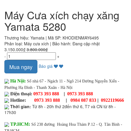
Máy Cưa xích chạy xăng
Yamata 5280
Thương hiệu:
Yamata
|
Mã SP:
KHODIENMAY6495
Phân loại:
Máy cưa xích
|
Bảo hành:
Đang cập nhật
3.150.000₫
3.800.000₫
-
+
Mua ngay
Báo giá
Hà Nội:
Số nhà 67 - Ngách 11 - Ngõ 214 Đường Nguyễn Xiển -
Phường Hạ Đình - Thanh Xuân - Hà Nội
|
Điện thoại:
0973 393 888
0973 393 888
|
|
Hotline:
0973 393 888
0984 087 833
0922119666
Thời gian
:
Từ 8h - 20h thứ 2đến thứ 6, T7 và CN từ 8h -
17h30
TP.HCM:
Số 238 đường Hoàng Hoa Thám P.12 - Q. Tân Bình -
TP.HCM