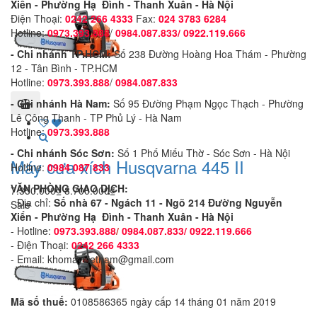
Xiển -
Phường Hạ Đình - Thanh Xuân - Hà Nội
Điện Thoại:
0242 266 4333
Fax:
024 3783 6284
Hotline:
0973.393.888
/
0984.087.833/ 0922.119.666
- Chi nhánh TP.HCM:
Số 238 Đường Hoàng Hoa Thám - Phường
12 - Tân Bình - TP.HCM
Hotline:
0973.393.888
/
0984.087.833
- Chi nhánh Hà Nam:
Số 95 Đường Phạm Ngọc Thạch - Phường
Lê Công Thanh - TP Phủ Lý - Hà Nam
Hotline:
0973.393.888
- Chi nhánh Sóc Sơn:
Số 1 Phố Miếu Thờ - Sóc Sơn - Hà Nội
Máy cưa xích Husqvarna 445 II
Hotline:
0984 087 833
VĂN PHÒNG GIAO DỊCH:
7.350.000₫
8.700.000₫
- Địa chỉ:
Số nhà 67 - Ngách 11 - Ngõ 214 Đường Nguyễn
Sale
Xiển -
Phường Hạ Đình - Thanh Xuân - Hà Nội
- Hotline:
0973.393.888
/
0984.087.833/ 0922.119.666
- Điện Thoại:
0242 266 4333
- Email: khomayvietnam@gmail.com
Mã số thuế:
0108586365 ngày cấp 14 tháng 01 năm 2019