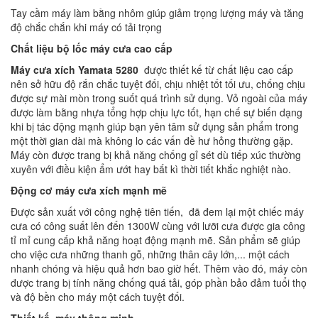
Tay cầm máy làm bằng nhôm giúp giảm trọng lượng máy và tăng
độ chắc chắn khi máy có tải trọng
Chất liệu bộ lốc máy cưa cao cấp
Máy cưa xích Yamata 5280
được thiết kế từ chất liệu cao cấp
nên sở hữu độ rắn chắc tuyệt đối, chịu nhiệt tốt tối ưu, chống chịu
được sự mài mòn trong suốt quá trình sử dụng. Vỏ ngoài của máy
được làm bằng nhựa tổng hợp chịu lực tốt, hạn chế sự biến dạng
khi bị tác động mạnh giúp bạn yên tâm sử dụng sản phẩm trong
một thời gian dài mà không lo các vấn đề hư hỏng thường gặp.
Máy còn được trang bị khả năng chống gỉ sét dù tiếp xúc thường
xuyên với điều kiện ẩm ướt hay bất kì thời tiết khắc nghiệt nào.
Động cơ máy cưa xích mạnh mẽ
Được sản xuất với công nghệ tiên tiến, đã đem lại một chiếc máy
cưa có công suất lên đến 1300W cùng với lưỡi cưa được gia công
tỉ mỉ cung cấp khả năng hoạt động mạnh mẽ. Sản phẩm sẽ giúp
cho việc cưa những thanh gỗ, những thân cây lớn,... một cách
nhanh chóng và hiệu quả hơn bao giờ hết. Thêm vào đó, máy còn
được trang bị tính năng chống quá tải, góp phần bảo đảm tuổi thọ
và độ bền cho máy một cách tuyệt đối.