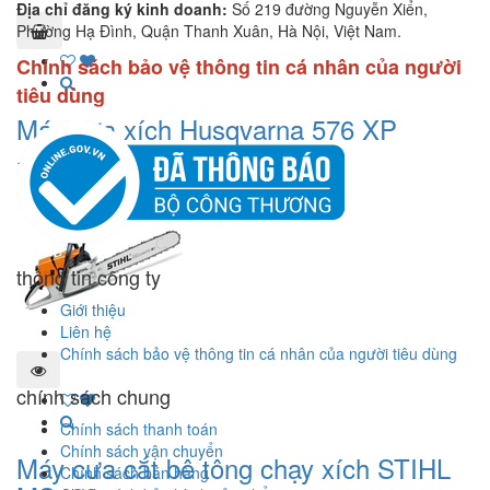
Địa chỉ đăng ký kinh doanh:
Số 219 đường Nguyễn Xiển,
Phường Hạ Đình, Quận Thanh Xuân, Hà Nội, Việt Nam.
Chính sách bảo vệ thông tin cá nhân của người
tiêu dùng
Máy cưa xích Husqvarna 576 XP
12.900.000₫
14.000.000₫
thông tin công ty
Giới thiệu
Liên hệ
Chính sách bảo vệ thông tin cá nhân của người tiêu dùng
chính sách chung
Chính sách thanh toán
Chính sách vận chuyển
Máy cưa cắt bê tông chạy xích STIHL
Chính sách bán hàng