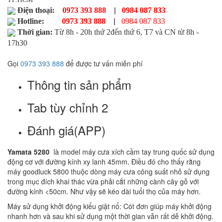
|
Điện thoại:
0973 393 888
0984 087 833
|
Hotline:
0973 393 888
0984 087 833
Thời gian:
Từ 8h - 20h thứ 2đến thứ 6, T7 và CN từ 8h -
17h30
Gọi
0973 393 888
để được tư vấn miễn phí
Thông tin sản phẩm
Tab tùy chỉnh 2
Đánh giá(APP)
Yamata 5280
là model máy cưa xích cầm tay trung quốc sử dụng
động cơ với đường kính xy lanh 45mm. Điều đó cho thấy rằng
máy goodluck 5800 thuộc dòng máy cưa công suất nhỏ sử dụng
trong mục đích khai thác vừa phải cắt những cành cây gỗ với
đường kính <50cm. Như vậy sẽ kéo dài tuổi thọ của máy hơn.
Máy sử dụng khởi động kiểu giật nổ: Cót đơn giúp máy khởi động
nhanh hơn và sau khi sử dụng một thời gian vẫn rất dễ khởi động.