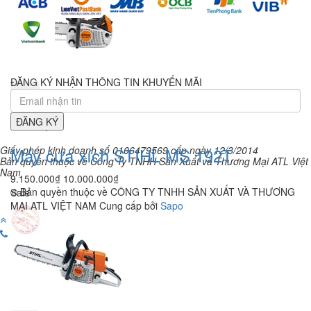
ĐĂNG KÝ NHẬN THÔNG TIN KHUYẾN MÃI
ĐĂNG KÝ
Giấy phép kinh doanh số 0106479569 cấp ngày 12/3/2014
Máy cưa xích STIHL MS 192T
Bản quyền thuộc về Công Ty TNHH Sản Xuất và Thương Mại ATL Việt
Nam
9.150.000₫
10.000.000₫
© Bản quyền thuộc về CÔNG TY TNHH SẢN XUẤT VÀ THƯƠNG
Sale
MẠI ATL VIỆT NAM
Cung cấp bởi
Sapo
0973 393 888