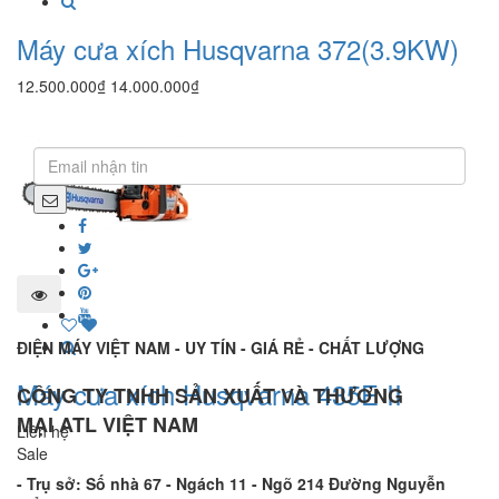
Máy cưa xích Husqvarna 372(3.9KW)
12.500.000₫
14.000.000₫
prev
next
ĐIỆN MÁY VIỆT NAM - UY TÍN - GIÁ RẺ - CHẤT LƯỢNG
Máy cưa xích Husqvarna 435E II
CÔNG TY TNHH SẢN XUẤT VÀ THƯƠNG
MẠI ATL VIỆT NAM
Liên hệ
Sale
- Trụ sở:
Số nhà 67 - Ngách 11 - Ngõ 214 Đường Nguyễn