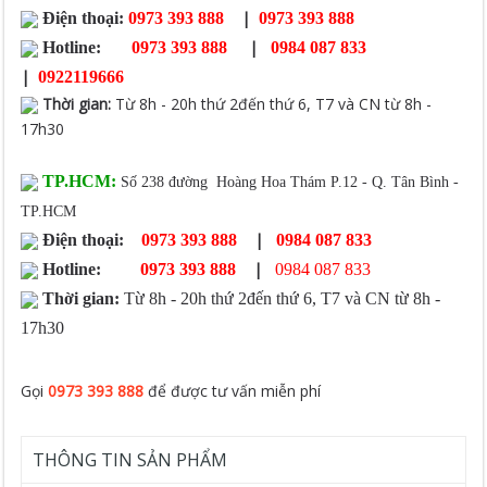
|
Điện thoại:
0973 393 888
0973 393 888
|
Hotline:
0973 393 888
0984 087 833
|
0922119666
Thời gian
:
Từ 8h - 20h thứ 2đến thứ 6, T7 và CN từ 8h -
17h30
TP.HCM:
Số 238 đường Hoàng Hoa Thám P.12 - Q. Tân Bình -
TP.HCM
|
Điện thoại:
0973 393 888
0984 087 833
|
Hotline:
0973 393 888
0984 087 833
Thời gian:
Từ 8h - 20h thứ 2đến thứ 6, T7 và CN từ 8h -
17h30
Gọi
0973 393 888
để được tư vấn miễn phí
THÔNG TIN SẢN PHẨM