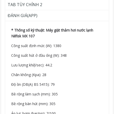
TAB TÙY CHỈNH 2
ĐÁNH GIÁ(APP)
* Thông số kỹ thuật: Máy giặt thảm hơi nước lạnh
Nilfisk MX 107
Công suất định mức (W): 1380
Công suất hút ở đầu ống (W): 348
Lưu lượng khí(l/sec): 44.2
Chân không (Kpa): 28
Độ ồn (DB(A) BS 5415): 79
Bề rộng làm sạch (mm): 305
Bề rộng bàn hút (mm): 305
Áp lực bơm (bar/psi): 7/100