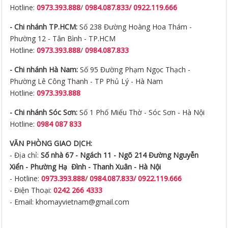
Hotline:
0973.393.888
/
0984.087.833/ 0922.119.666
- Chi nhánh TP.HCM:
Số 238 Đường Hoàng Hoa Thám -
Phường 12 - Tân Bình - TP.HCM
Hotline:
0973.393.888
/
0984.087.833
- Chi nhánh Hà Nam:
Số 95 Đường Phạm Ngọc Thạch -
Phường Lê Công Thanh - TP Phủ Lý - Hà Nam
Hotline:
0973.393.888
- Chi nhánh Sóc Sơn:
Số 1 Phố Miếu Thờ - Sóc Sơn - Hà Nội
Hotline:
0984 087 833
VĂN PHÒNG GIAO DỊCH:
- Địa chỉ:
Số nhà 67 - Ngách 11 - Ngõ 214 Đường Nguyễn
Xiển -
Phường Hạ Đình - Thanh Xuân - Hà Nội
- Hotline:
0973.393.888
/
0984.087.833/ 0922.119.666
- Điện Thoại:
0242 266 4333
- Email: khomayvietnam@gmail.com