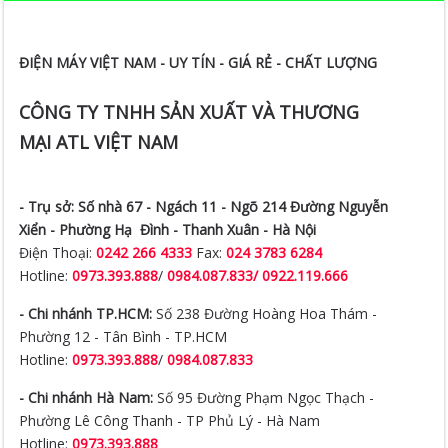
ĐIỆN MÁY VIỆT NAM - UY TÍN - GIÁ RẺ - CHẤT LƯỢNG
CÔNG TY TNHH SẢN XUẤT VÀ THƯƠNG
MẠI ATL VIỆT NAM
- Trụ sở:
Số nhà 67 - Ngách 11 - Ngõ 214 Đường Nguyễn
Xiển -
Phường Hạ Đình - Thanh Xuân - Hà Nội
Điện Thoại:
0242 266 4333
Fax:
024 3783 6284
Hotline:
0973.393.888
/
0984.087.833/ 0922.119.666
- Chi nhánh TP.HCM:
Số 238 Đường Hoàng Hoa Thám -
Phường 12 - Tân Bình - TP.HCM
Hotline:
0973.393.888
/
0984.087.833
- Chi nhánh Hà Nam:
Số 95 Đường Phạm Ngọc Thạch -
Phường Lê Công Thanh - TP Phủ Lý - Hà Nam
Hotline:
0973.393.888