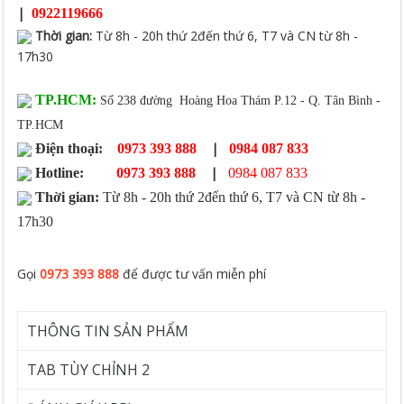
|
0922119666
Thời gian
:
Từ 8h - 20h thứ 2đến thứ 6, T7 và CN từ 8h -
17h30
TP.HCM:
Số 238 đường Hoàng Hoa Thám P.12 - Q. Tân Bình -
TP.HCM
|
Điện thoại:
0973 393 888
0984 087 833
|
Hotline:
0973 393 888
0984 087 833
Thời gian:
Từ 8h - 20h thứ 2đến thứ 6, T7 và CN từ 8h -
17h30
Gọi
0973 393 888
để được tư vấn miễn phí
THÔNG TIN SẢN PHẨM
TAB TÙY CHỈNH 2