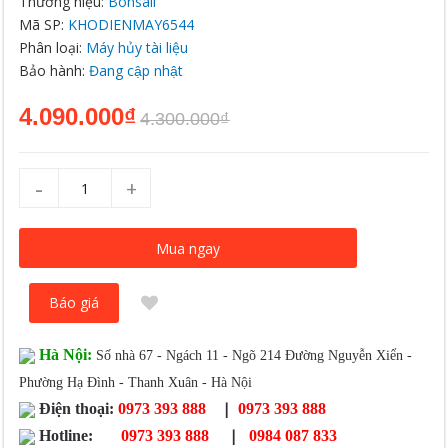
Thương hiệu:
Bonsaii
Mã SP:
KHODIENMAY6544
Phân loại:
Máy hủy tài liệu
Bảo hành:
Đang cập nhật
4.090.000₫
4.300.000₫
-
+
Mua ngay
Báo giá
Hà Nội:
Số nhà 67 - Ngách 11 - Ngõ 214 Đường Nguyễn Xiển -
Phường Hạ Đình - Thanh Xuân - Hà Nội
|
Điện thoại:
0973 393 888
0973 393 888
|
Hotline:
0973 393 888
0984 087 833