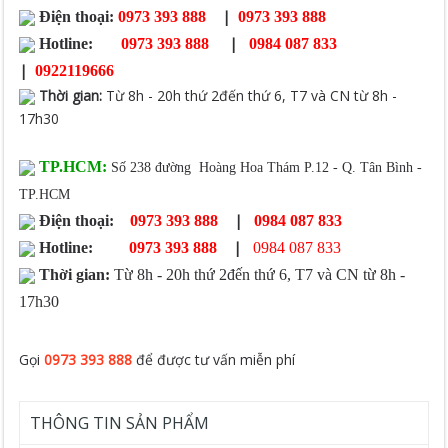
|
Điện thoại:
0973 393 888
0973 393 888
|
Hotline:
0973 393 888
0984 087 833
|
0922119666
Thời gian
:
Từ 8h - 20h thứ 2đến thứ 6, T7 và CN từ 8h -
17h30
TP.HCM:
Số 238 đường Hoàng Hoa Thám P.12 - Q. Tân Bình -
TP.HCM
|
Điện thoại:
0973 393 888
0984 087 833
|
Hotline:
0973 393 888
0984 087 833
Thời gian:
Từ 8h - 20h thứ 2đến thứ 6, T7 và CN từ 8h -
17h30
Gọi
0973 393 888
để được tư vấn miễn phí
THÔNG TIN SẢN PHẨM