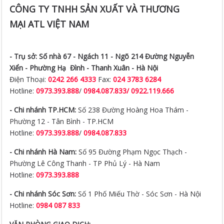
CÔNG TY TNHH SẢN XUẤT VÀ THƯƠNG
MẠI ATL VIỆT NAM
- Trụ sở:
Số nhà 67 - Ngách 11 - Ngõ 214 Đường Nguyễn
Xiển -
Phường Hạ Đình - Thanh Xuân - Hà Nội
Điện Thoại:
0242 266 4333
Fax:
024 3783 6284
Hotline:
0973.393.888
/
0984.087.833/ 0922.119.666
- Chi nhánh TP.HCM:
Số 238 Đường Hoàng Hoa Thám -
Phường 12 - Tân Bình - TP.HCM
Hotline:
0973.393.888
/
0984.087.833
- Chi nhánh Hà Nam:
Số 95 Đường Phạm Ngọc Thạch -
Phường Lê Công Thanh - TP Phủ Lý - Hà Nam
Hotline:
0973.393.888
- Chi nhánh Sóc Sơn:
Số 1 Phố Miếu Thờ - Sóc Sơn - Hà Nội
Hotline:
0984 087 833