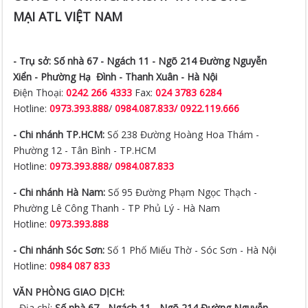
MẠI ATL VIỆT NAM
- Trụ sở:
Số nhà 67 - Ngách 11 - Ngõ 214 Đường Nguyễn
Xiển -
Phường Hạ Đình - Thanh Xuân - Hà Nội
Điện Thoại:
0242 266 4333
Fax:
024 3783 6284
Hotline:
0973.393.888
/
0984.087.833/ 0922.119.666
- Chi nhánh TP.HCM:
Số 238 Đường Hoàng Hoa Thám -
Phường 12 - Tân Bình - TP.HCM
Hotline:
0973.393.888
/
0984.087.833
- Chi nhánh Hà Nam:
Số 95 Đường Phạm Ngọc Thạch -
Phường Lê Công Thanh - TP Phủ Lý - Hà Nam
Hotline:
0973.393.888
- Chi nhánh Sóc Sơn:
Số 1 Phố Miếu Thờ - Sóc Sơn - Hà Nội
Hotline:
0984 087 833
VĂN PHÒNG GIAO DỊCH:
- Địa chỉ:
Số nhà 67 - Ngách 11 - Ngõ 214 Đường Nguyễn