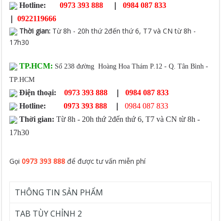
|
Hotline:
0973 393 888
0984 087 833
|
0922119666
Thời gian
:
Từ 8h - 20h thứ 2đến thứ 6, T7 và CN từ 8h -
17h30
TP.HCM:
Số 238 đường Hoàng Hoa Thám P.12 - Q. Tân Bình -
TP.HCM
|
Điện thoại:
0973 393 888
0984 087 833
|
Hotline:
0973 393 888
0984 087 833
Thời gian:
Từ 8h - 20h thứ 2đến thứ 6, T7 và CN từ 8h -
17h30
Gọi
0973 393 888
để được tư vấn miễn phí
THÔNG TIN SẢN PHẨM
TAB TÙY CHỈNH 2