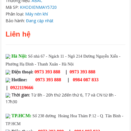
Thương hiệu:
ABAC
Mã SP:
KHODIENMAY5720
Phân loại:
Máy nén khí
Bảo hành:
Đang cập nhật
Liên hệ
Hà Nội:
Số nhà 67 - Ngách 11 - Ngõ 214 Đường Nguyễn Xiển -
Phường Hạ Đình - Thanh Xuân - Hà Nội
|
Điện thoại:
0973 393 888
0973 393 888
|
Hotline:
0973 393 888
0984 087 833
|
0922119666
Thời gian
:
Từ 8h - 20h thứ 2đến thứ 6, T7 và CN từ 8h -
17h30
TP.HCM:
Số 238 đường Hoàng Hoa Thám P.12 - Q. Tân Bình -
TP.HCM