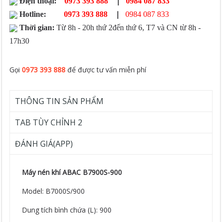
|
Điện thoại:
0973 393 888
0984 087 833
|
Hotline:
0973 393 888
0984 087 833
Thời gian:
Từ 8h - 20h thứ 2đến thứ 6, T7 và CN từ 8h -
17h30
Gọi
0973 393 888
để được tư vấn miễn phí
THÔNG TIN SẢN PHẨM
TAB TÙY CHỈNH 2
ĐÁNH GIÁ(APP)
Máy nén khí ABAC B7900S-900
Model: B7000S/900
Dung tích bình chứa (L): 900