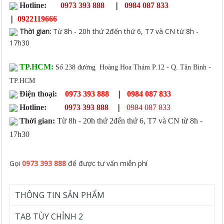
|
Hotline:
0973 393 888
0984 087 833
|
0922119666
Thời gian
:
Từ 8h - 20h thứ 2đến thứ 6, T7 và CN từ 8h -
17h30
TP.HCM:
Số 238 đường Hoàng Hoa Thám P.12 - Q. Tân Bình -
TP.HCM
|
Điện thoại:
0973 393 888
0984 087 833
|
Hotline:
0973 393 888
0984 087 833
Thời gian:
Từ 8h - 20h thứ 2đến thứ 6, T7 và CN từ 8h -
17h30
Gọi
0973 393 888
để được tư vấn miễn phí
THÔNG TIN SẢN PHẨM
TAB TÙY CHỈNH 2