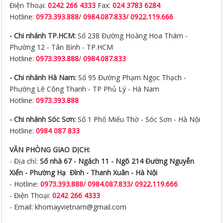
Điện Thoại:
0242 266 4333
Fax:
024 3783 6284
Hotline:
0973.393.888
/
0984.087.833/ 0922.119.666
- Chi nhánh TP.HCM:
Số 238 Đường Hoàng Hoa Thám -
Phường 12 - Tân Bình - TP.HCM
Hotline:
0973.393.888
/
0984.087.833
- Chi nhánh Hà Nam:
Số 95 Đường Phạm Ngọc Thạch -
Phường Lê Công Thanh - TP Phủ Lý - Hà Nam
Hotline:
0973.393.888
- Chi nhánh Sóc Sơn:
Số 1 Phố Miếu Thờ - Sóc Sơn - Hà Nội
Hotline:
0984 087 833
VĂN PHÒNG GIAO DỊCH:
- Địa chỉ:
Số nhà 67 - Ngách 11 - Ngõ 214 Đường Nguyễn
Xiển -
Phường Hạ Đình - Thanh Xuân - Hà Nội
- Hotline:
0973.393.888
/
0984.087.833/ 0922.119.666
- Điện Thoại:
0242 266 4333
- Email: khomayvietnam@gmail.com