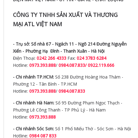
CÔNG TY TNHH SẢN XUẤT VÀ THƯƠNG
MẠI ATL VIỆT NAM
- Trụ sở:
Số nhà 67 - Ngách 11 - Ngõ 214 Đường Nguyễn
Xiển -
Phường Hạ Đình - Thanh Xuân - Hà Nội
Điện Thoại:
0242 266 4333
Fax:
024 3783 6284
Hotline:
0973.393.888
/
0984.087.833/ 0922.119.666
- Chi nhánh TP.HCM:
Số 238 Đường Hoàng Hoa Thám -
Phường 12 - Tân Bình - TP.HCM
Hotline:
0973.393.888
/
0984.087.833
- Chi nhánh Hà Nam:
Số 95 Đường Phạm Ngọc Thạch -
Phường Lê Công Thanh - TP Phủ Lý - Hà Nam
Hotline:
0973.393.888
- Chi nhánh Sóc Sơn:
Số 1 Phố Miếu Thờ - Sóc Sơn - Hà Nội
Hotline:
0984 087 833