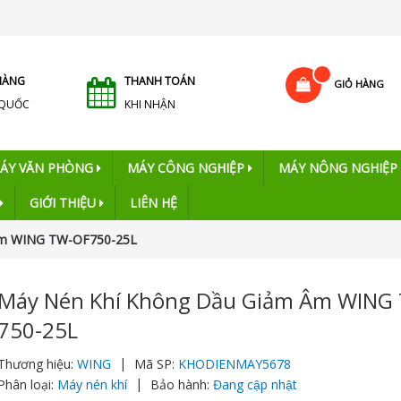
HÀNG
THANH TOÁN
GIỎ HÀNG
 QUỐC
KHI NHẬN
ÁY VĂN PHÒNG
MÁY CÔNG NGHIỆP
MÁY NÔNG NGHIỆP
GIỚI THIỆU
LIÊN HỆ
 âm WING TW-OF750-25L
Máy Nén Khí Không Dầu Giảm Âm WING
750-25L
|
Thương hiệu:
WING
Mã SP:
KHODIENMAY5678
|
Phân loại:
Máy nén khí
Bảo hành:
Đang cập nhật