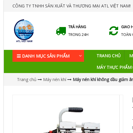
CÔNG TY TNHH SẢN XUẤT VÀ THƯƠNG MẠI ATL VIỆT NAM!
TRẢ HÀNG
GIAO 
TRONG 24H
TOÀN
DANH MỤC SẢN PHẨM
TRANG CHỦ
M
MÁY THỰC PHẨM
Trang chủ
Máy nén khí
Máy nén khí không dầu giảm