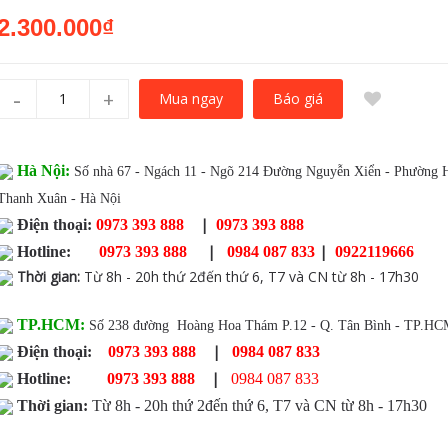
2.300.000₫
-
+
Báo giá
Mua ngay
Hà Nội:
Số nhà 67 - Ngách 11 - Ngõ 214 Đường Nguyễn Xiển - Phường 
Thanh Xuân - Hà Nội
|
Điện thoại:
0973 393 888
0973 393 888
|
|
Hotline:
0973 393 888
0984 087 833
0922119666
Thời gian
:
Từ 8h - 20h thứ 2đến thứ 6, T7 và CN từ 8h - 17h30
TP.HCM:
Số 238 đường Hoàng Hoa Thám P.12 - Q. Tân Bình - TP.H
|
Điện thoại:
0973 393 888
0984 087 833
|
Hotline:
0973 393 888
0984 087 833
Thời gian:
Từ 8h - 20h thứ 2đến thứ 6, T7 và CN từ 8h - 17h30