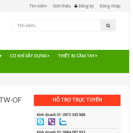
Tìm kiếm
Giới thiệu
Đăng ký
Đăng nhập
CƠ KHÍ XÂY DỰNG
THIẾT BỊ CẦM TAY
 TW-OF
HỖ TRỢ TRỰC TUYẾN
Kinh doanh 01: 0973 393 888
Kinh doanh 02: 0984 087 833