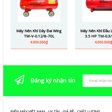
Máy Nén Khí Dây Đai Wing
Máy Nén Khí Đầu L
TW-V-0.12/8-70L
3.5 HP TM-0.3
4.900.000₫
4.000.000
Đăng ký nhận tin
ĐIỆN MÁY VIỆT NAM - UY TÍN - GIÁ RẺ - CHẤT LƯỢNG