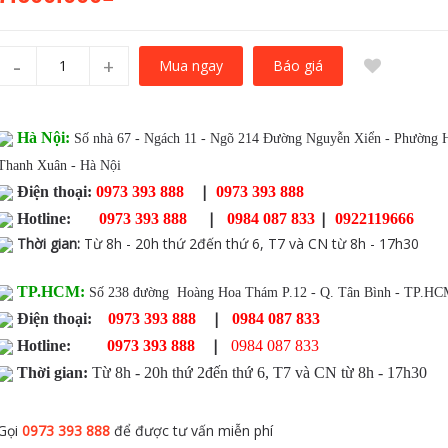
-
+
Báo giá
Mua ngay
Hà Nội:
Số nhà 67 - Ngách 11 - Ngõ 214 Đường Nguyễn Xiển - Phường 
Thanh Xuân - Hà Nội
|
Điện thoại:
0973 393 888
0973 393 888
|
|
Hotline:
0973 393 888
0984 087 833
0922119666
Thời gian
:
Từ 8h - 20h thứ 2đến thứ 6, T7 và CN từ 8h - 17h30
TP.HCM:
Số 238 đường Hoàng Hoa Thám P.12 - Q. Tân Bình - TP.H
|
Điện thoại:
0973 393 888
0984 087 833
|
Hotline:
0973 393 888
0984 087 833
Thời gian:
Từ 8h - 20h thứ 2đến thứ 6, T7 và CN từ 8h - 17h30
Gọi
0973 393 888
để được tư vấn miễn phí