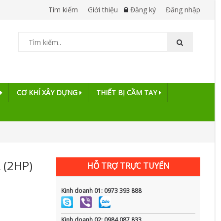
Tìm kiếm
Giới thiệu
Đăng ký
Đăng nhập
CƠ KHÍ XÂY DỰNG
THIẾT BỊ CẦM TAY
 (2HP)
HỖ TRỢ TRỰC TUYẾN
Kinh doanh 01: 0973 393 888
Kinh doanh 02: 0984 087 833