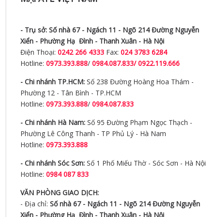
- Trụ sở:
Số nhà 67 - Ngách 11 - Ngõ 214 Đường Nguyễn
Xiển -
Phường Hạ Đình - Thanh Xuân - Hà Nội
Điện Thoại:
0242 266 4333
Fax:
024 3783 6284
Hotline:
0973.393.888
/
0984.087.833/ 0922.119.666
- Chi nhánh TP.HCM:
Số 238 Đường Hoàng Hoa Thám -
Phường 12 - Tân Bình - TP.HCM
Hotline:
0973.393.888
/
0984.087.833
- Chi nhánh Hà Nam:
Số 95 Đường Phạm Ngọc Thạch -
Phường Lê Công Thanh - TP Phủ Lý - Hà Nam
Hotline:
0973.393.888
- Chi nhánh Sóc Sơn:
Số 1 Phố Miếu Thờ - Sóc Sơn - Hà Nội
Hotline:
0984 087 833
VĂN PHÒNG GIAO DỊCH:
- Địa chỉ:
Số nhà 67 - Ngách 11 - Ngõ 214 Đường Nguyễn
Xiển -
Phường Hạ Đình - Thanh Xuân - Hà Nội