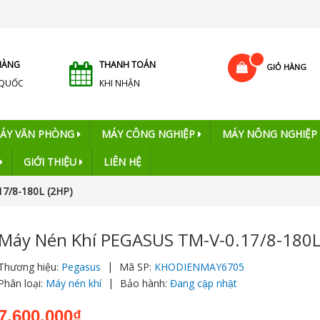
HÀNG
THANH TOÁN
GIỎ HÀNG
 QUỐC
KHI NHẬN
ÁY VĂN PHÒNG
MÁY CÔNG NGHIỆP
MÁY NÔNG NGHIỆP
GIỚI THIỆU
LIÊN HỆ
7/8-180L (2HP)
Máy Nén Khí PEGASUS TM-V-0.17/8-180L
|
Thương hiệu:
Pegasus
Mã SP:
KHODIENMAY6705
|
Phân loại:
Máy nén khí
Bảo hành:
Đang cập nhật
7.600.000₫