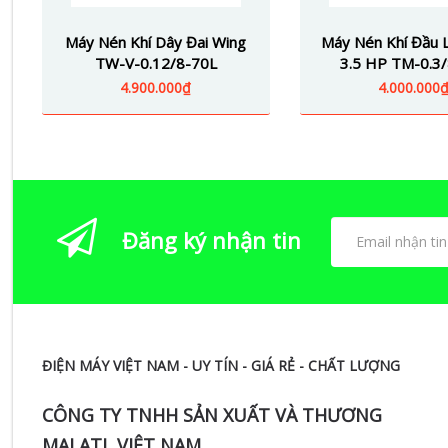
Máy Nén Khí Dây Đai Wing
Máy Nén Khí Đầu L
TW-V-0.12/8-70L
3.5 HP TM-0.3
4.900.000₫
4.000.000
Đăng ký nhận tin
ĐIỆN MÁY VIỆT NAM - UY TÍN - GIÁ RẺ - CHẤT LƯỢNG
CÔNG TY TNHH SẢN XUẤT VÀ THƯƠNG
MẠI ATL VIỆT NAM