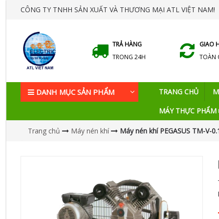
CÔNG TY TNHH SẢN XUẤT VÀ THƯƠNG MẠI ATL VIỆT NAM!
TRẢ HÀNG
GIAO 
TRONG 24H
TOÀN
DANH MỤC SẢN PHẨM
TRANG CHỦ
M
MÁY THỰC PHẨM
Trang chủ
Máy nén khí
Máy nén khí PEGASUS TM-V-0.1