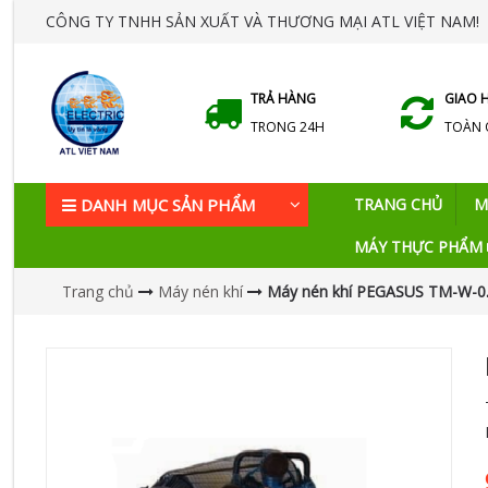
CÔNG TY TNHH SẢN XUẤT VÀ THƯƠNG MẠI ATL VIỆT NAM!
TRẢ HÀNG
GIAO 
TRONG 24H
TOÀN
DANH MỤC SẢN PHẨM
TRANG CHỦ
M
MÁY THỰC PHẨM
Trang chủ
Máy nén khí
Máy nén khí PEGASUS TM-W-0.