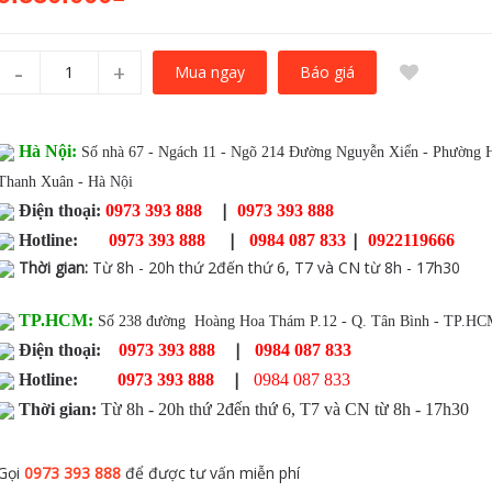
-
+
Báo giá
Mua ngay
Hà Nội:
Số nhà 67 - Ngách 11 - Ngõ 214 Đường Nguyễn Xiển - Phường 
Thanh Xuân - Hà Nội
|
Điện thoại:
0973 393 888
0973 393 888
|
|
Hotline:
0973 393 888
0984 087 833
0922119666
Thời gian
:
Từ 8h - 20h thứ 2đến thứ 6, T7 và CN từ 8h - 17h30
TP.HCM:
Số 238 đường Hoàng Hoa Thám P.12 - Q. Tân Bình - TP.H
|
Điện thoại:
0973 393 888
0984 087 833
|
Hotline:
0973 393 888
0984 087 833
Thời gian:
Từ 8h - 20h thứ 2đến thứ 6, T7 và CN từ 8h - 17h30
Gọi
0973 393 888
để được tư vấn miễn phí