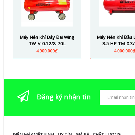
Máy Nén Khí Dây Đai Wing
Máy Nén Khí Đầu L
TW-V-0.12/8-70L
3.5 HP TM-0.3
4.900.000₫
4.000.000
Đăng ký nhận tin
ĐIỆN MÁY VIỆT NAM - UY TÍN - GIÁ RẺ - CHẤT LƯỢNG