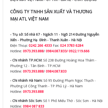
CÔNG TY TNHH SẢN XUẤT VÀ THƯƠNG
MẠI ATL VIỆT NAM
- Trụ sở:
Số nhà 67 - Ngách 11 - Ngõ 214 Đường Nguyễn
Xiển -
Phường Hạ Đình - Thanh Xuân - Hà Nội
Điện Thoại:
0242 266 4333
Fax:
024 3783 6284
Hotline:
0973.393.888
/
0984.087.833/ 0922.119.666
- Chi nhánh TP.HCM:
Số 238 Đường Hoàng Hoa Thám -
Phường 12 - Tân Bình - TP.HCM
Hotline:
0973.393.888
/
0984.087.833
- Chi nhánh Hà Nam:
Số 95 Đường Phạm Ngọc Thạch -
Phường Lê Công Thanh - TP Phủ Lý - Hà Nam
Hotline:
0973.393.888
- Chi nhánh Sóc Sơn:
Số 1 Phố Miếu Thờ - Sóc Sơn - Hà Nội
Hotline:
0984 087 833