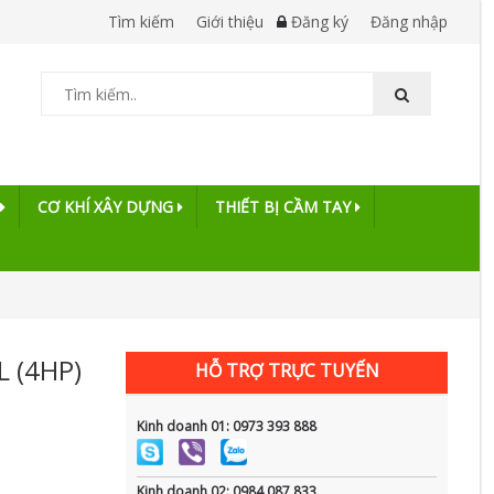
Tìm kiếm
Giới thiệu
Đăng ký
Đăng nhập
CƠ KHÍ XÂY DỰNG
THIẾT BỊ CẦM TAY
 (4HP)
HỖ TRỢ TRỰC TUYẾN
Kinh doanh 01: 0973 393 888
Kinh doanh 02: 0984 087 833