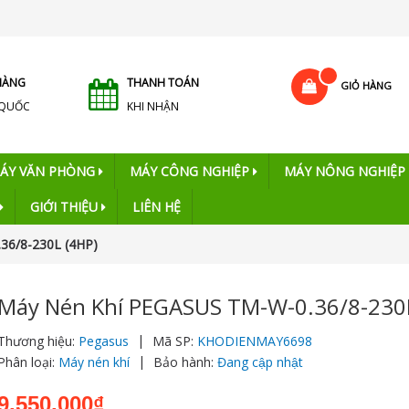
HÀNG
THANH TOÁN
GIỎ HÀNG
 QUỐC
KHI NHẬN
ÁY VĂN PHÒNG
MÁY CÔNG NGHIỆP
MÁY NÔNG NGHIỆP
GIỚI THIỆU
LIÊN HỆ
36/8-230L (4HP)
Máy Nén Khí PEGASUS TM-W-0.36/8-230L
|
Thương hiệu:
Pegasus
Mã SP:
KHODIENMAY6698
|
Phân loại:
Máy nén khí
Bảo hành:
Đang cập nhật
9.550.000₫