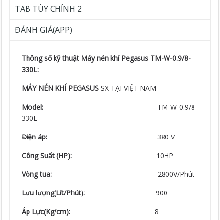
TAB TÙY CHỈNH 2
ĐÁNH GIÁ(APP)
Thông số kỹ thuật Máy nén khí Pegasus TM-W-0.9/8-
330L:
MÁY NÉN KHÍ PEGASUS
SX-TẠI VIỆT NAM
Model:
TM-W-0.9/8-
330L
Điện áp:
380 V
Công Suất (HP):
10HP
Vòng tua:
2800V/Phút
Lưu lượng(Lít/Phút):
900
Áp Lực(Kg/cm):
8