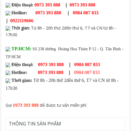
|
Điện thoại:
0973 393 888
0973 393 888
|
Hotline:
0973 393 888
0984 087 833
|
0922119666
Thời gian
:
Từ 8h - 20h thứ 2đến thứ 6, T7 và CN từ 8h -
17h30
TP.HCM:
Số 238 đường Hoàng Hoa Thám P.12 - Q. Tân Bình -
TP.HCM
|
Điện thoại:
0973 393 888
0984 087 833
|
Hotline:
0973 393 888
0984 087 833
Thời gian:
Từ 8h - 20h thứ 2đến thứ 6, T7 và CN từ 8h -
17h30
Gọi
0973 393 888
để được tư vấn miễn phí
THÔNG TIN SẢN PHẨM