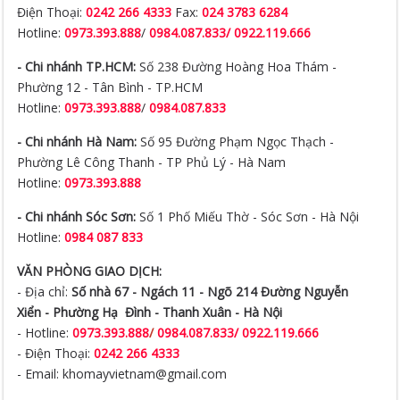
Điện Thoại:
0242 266 4333
Fax:
024 3783 6284
Hotline:
0973.393.888
/
0984.087.833/ 0922.119.666
- Chi nhánh TP.HCM:
Số 238 Đường Hoàng Hoa Thám -
Phường 12 - Tân Bình - TP.HCM
Hotline:
0973.393.888
/
0984.087.833
- Chi nhánh Hà Nam:
Số 95 Đường Phạm Ngọc Thạch -
Phường Lê Công Thanh - TP Phủ Lý - Hà Nam
Hotline:
0973.393.888
- Chi nhánh Sóc Sơn:
Số 1 Phố Miếu Thờ - Sóc Sơn - Hà Nội
Hotline:
0984 087 833
VĂN PHÒNG GIAO DỊCH:
- Địa chỉ:
Số nhà 67 - Ngách 11 - Ngõ 214 Đường Nguyễn
Xiển -
Phường Hạ Đình - Thanh Xuân - Hà Nội
- Hotline:
0973.393.888
/
0984.087.833/ 0922.119.666
- Điện Thoại:
0242 266 4333
- Email: khomayvietnam@gmail.com