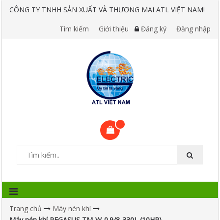
CÔNG TY TNHH SẢN XUẤT VÀ THƯƠNG MẠI ATL VIỆT NAM!
Tìm kiếm
Giới thiệu
Đăng ký
Đăng nhập
Trang chủ
Máy nén khí
Máy nén khí PEGASUS TM-W-0.9/8-330L (10HP)