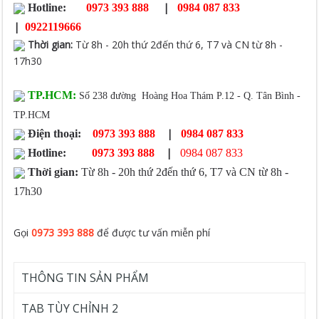
|
Hotline:
0973 393 888
0984 087 833
|
0922119666
Thời gian
:
Từ 8h - 20h thứ 2đến thứ 6, T7 và CN từ 8h -
17h30
TP.HCM:
Số 238 đường Hoàng Hoa Thám P.12 - Q. Tân Bình -
TP.HCM
|
Điện thoại:
0973 393 888
0984 087 833
|
Hotline:
0973 393 888
0984 087 833
Thời gian:
Từ 8h - 20h thứ 2đến thứ 6, T7 và CN từ 8h -
17h30
Gọi
0973 393 888
để được tư vấn miễn phí
THÔNG TIN SẢN PHẨM
TAB TÙY CHỈNH 2