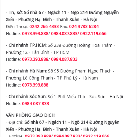
- Trụ sở:
Số nhà 67 - Ngách 11 - Ngõ 214 Đường Nguyễn
Xiển -
Phường Hạ Đình - Thanh Xuân - Hà Nội
Điện Thoại:
0242 266 4333
Fax:
024 3783 6284
Hotline:
0973.393.888
/
0984.087.833/ 0922.119.666
- Chi nhánh TP.HCM:
Số 238 Đường Hoàng Hoa Thám -
Phường 12 - Tân Bình - TP.HCM
Hotline:
0973.393.888
/
0984.087.833
- Chi nhánh Hà Nam:
Số 95 Đường Phạm Ngọc Thạch -
Phường Lê Công Thanh - TP Phủ Lý - Hà Nam
Hotline:
0973.393.888
- Chi nhánh Sóc Sơn:
Số 1 Phố Miếu Thờ - Sóc Sơn - Hà Nội
Hotline:
0984 087 833
VĂN PHÒNG GIAO DỊCH:
- Địa chỉ:
Số nhà 67 - Ngách 11 - Ngõ 214 Đường Nguyễn
Xiển -
Phường Hạ Đình - Thanh Xuân - Hà Nội
- Hotline:
0973.393.888
/
0984.087.833/ 0922.119.666