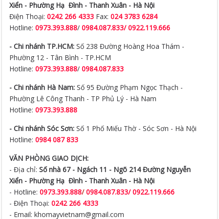
Xiển -
Phường Hạ Đình - Thanh Xuân - Hà Nội
Điện Thoại:
0242 266 4333
Fax:
024 3783 6284
Hotline:
0973.393.888
/
0984.087.833/ 0922.119.666
- Chi nhánh TP.HCM:
Số 238 Đường Hoàng Hoa Thám -
Phường 12 - Tân Bình - TP.HCM
Hotline:
0973.393.888
/
0984.087.833
- Chi nhánh Hà Nam:
Số 95 Đường Phạm Ngọc Thạch -
Phường Lê Công Thanh - TP Phủ Lý - Hà Nam
Hotline:
0973.393.888
- Chi nhánh Sóc Sơn:
Số 1 Phố Miếu Thờ - Sóc Sơn - Hà Nội
Hotline:
0984 087 833
VĂN PHÒNG GIAO DỊCH:
- Địa chỉ:
Số nhà 67 - Ngách 11 - Ngõ 214 Đường Nguyễn
Xiển -
Phường Hạ Đình - Thanh Xuân - Hà Nội
- Hotline:
0973.393.888
/
0984.087.833/ 0922.119.666
- Điện Thoại:
0242 266 4333
- Email: khomayvietnam@gmail.com