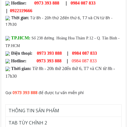
|
Hotline:
0973 393 888
0984 087 833
|
0922119666
Thời gian
:
Từ 8h - 20h thứ 2đến thứ 6, T7 và CN từ 8h -
17h30
TP.HCM:
Số 238 đường Hoàng Hoa Thám P.12 - Q. Tân Bình -
TP.HCM
|
Điện thoại:
0973 393 888
0984 087 833
|
Hotline:
0973 393 888
0984 087 833
Thời gian:
Từ 8h - 20h thứ 2đến thứ 6, T7 và CN từ 8h -
17h30
Gọi
0973 393 888
để được tư vấn miễn phí
THÔNG TIN SẢN PHẨM
TAB TÙY CHỈNH 2