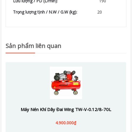
Lưu lượng / PD (L/min):
190
Trọng lượng tịnh / N.W / G.W (kg):
20
Sản phẩm liên quan
Máy Nén Khí Dây Đai Wing TW-V-0.12/8-70L
4.900.000₫