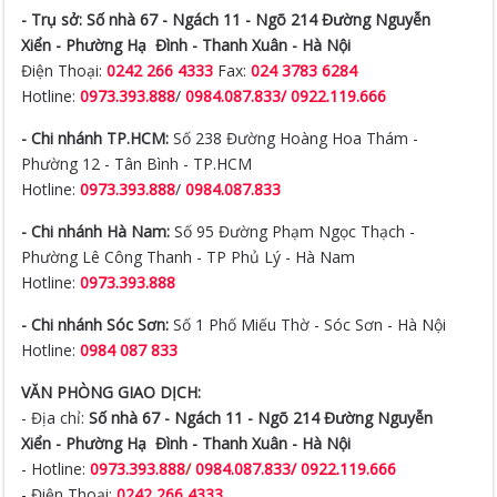
- Trụ sở:
Số nhà 67 - Ngách 11 - Ngõ 214 Đường Nguyễn
Xiển -
Phường Hạ Đình - Thanh Xuân - Hà Nội
Điện Thoại:
0242 266 4333
Fax:
024 3783 6284
Hotline:
0973.393.888
/
0984.087.833/ 0922.119.666
- Chi nhánh TP.HCM:
Số 238 Đường Hoàng Hoa Thám -
Phường 12 - Tân Bình - TP.HCM
Hotline:
0973.393.888
/
0984.087.833
- Chi nhánh Hà Nam:
Số 95 Đường Phạm Ngọc Thạch -
Phường Lê Công Thanh - TP Phủ Lý - Hà Nam
Hotline:
0973.393.888
- Chi nhánh Sóc Sơn:
Số 1 Phố Miếu Thờ - Sóc Sơn - Hà Nội
Hotline:
0984 087 833
VĂN PHÒNG GIAO DỊCH:
- Địa chỉ:
Số nhà 67 - Ngách 11 - Ngõ 214 Đường Nguyễn
Xiển -
Phường Hạ Đình - Thanh Xuân - Hà Nội
- Hotline:
0973.393.888
/
0984.087.833/ 0922.119.666
- Điện Thoại:
0242 266 4333