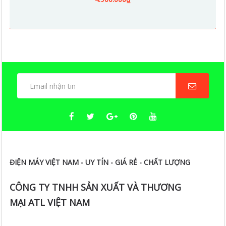
ĐIỆN MÁY VIỆT NAM - UY TÍN - GIÁ RẺ - CHẤT LƯỢNG
CÔNG TY TNHH SẢN XUẤT VÀ THƯƠNG
MẠI ATL VIỆT NAM