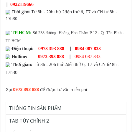
|
0922119666
Thời gian
:
Từ 8h - 20h thứ 2đến thứ 6, T7 và CN từ 8h -
17h30
TP.HCM:
Số 238 đường Hoàng Hoa Thám P.12 - Q. Tân Bình -
TP.HCM
|
Điện thoại:
0973 393 888
0984 087 833
|
Hotline:
0973 393 888
0984 087 833
Thời gian:
Từ 8h - 20h thứ 2đến thứ 6, T7 và CN từ 8h -
17h30
Gọi
0973 393 888
để được tư vấn miễn phí
THÔNG TIN SẢN PHẨM
TAB TÙY CHỈNH 2