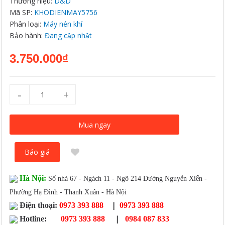
Thương hiệu:
D&D
Mã SP:
KHODIENMAY5756
Phân loại:
Máy nén khí
Bảo hành:
Đang cập nhật
3.750.000₫
-
+
Mua ngay
Báo giá
Hà Nội:
Số nhà 67 - Ngách 11 - Ngõ 214 Đường Nguyễn Xiển -
Phường Hạ Đình - Thanh Xuân - Hà Nội
|
Điện thoại:
0973 393 888
0973 393 888
|
Hotline:
0973 393 888
0984 087 833