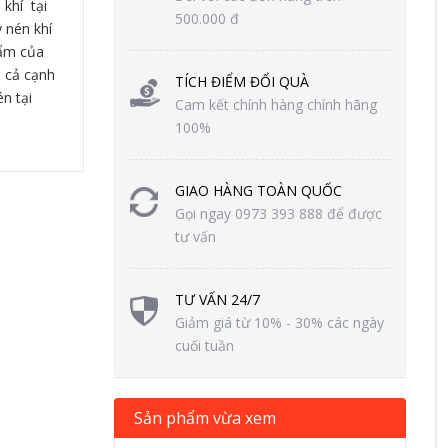
khí tại
500.000 đ
 nén khí
hẩm của
á cả cạnh
TÍCH ĐIỂM ĐỔI QUÀ
n tại
Cam kết chính hàng chính hãng
100%
GIAO HÀNG TOÀN QUỐC
Gọi ngay 0973 393 888 để được
tư vấn
TƯ VẤN 24/7
Giảm giá từ 10% - 30% các ngày
cuối tuần
Sản phẩm vừa xem