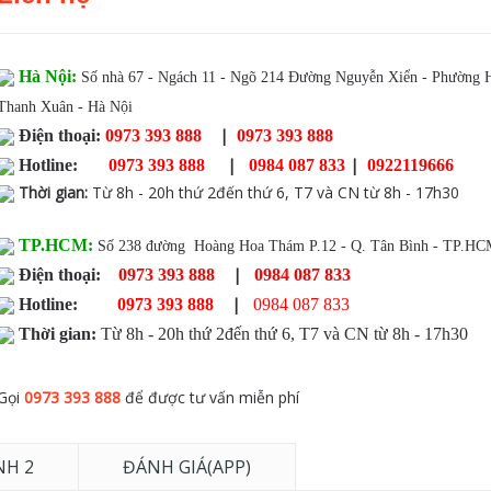
Hà Nội:
Số nhà 67 - Ngách 11 - Ngõ 214 Đường Nguyễn Xiển - Phường 
Thanh Xuân - Hà Nội
|
Điện thoại:
0973 393 888
0973 393 888
|
|
Hotline:
0973 393 888
0984 087 833
0922119666
Thời gian
:
Từ 8h - 20h thứ 2đến thứ 6, T7 và CN từ 8h - 17h30
TP.HCM:
Số 238 đường Hoàng Hoa Thám P.12 - Q. Tân Bình - TP.H
|
Điện thoại:
0973 393 888
0984 087 833
|
Hotline:
0973 393 888
0984 087 833
Thời gian:
Từ 8h - 20h thứ 2đến thứ 6, T7 và CN từ 8h - 17h30
Gọi
0973 393 888
để được tư vấn miễn phí
NH 2
ĐÁNH GIÁ(APP)