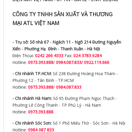
CÔNG TY TNHH SẢN XUẤT VÀ THƯƠNG
MẠI ATL VIỆT NAM
- Trụ sở:
Số nhà 67 - Ngách 11 - Ngõ 214 Đường Nguyễn
Xiển -
Phường Hạ Đình - Thanh Xuân - Hà Nội
Điện Thoại:
0242 266 4333
Fax:
024 3783 6284
Hotline:
0973.393.888
/
0984.087.833/ 0922.119.666
- Chi nhánh TP.HCM:
Số 238 Đường Hoàng Hoa Thám -
Phường 12 - Tân Bình - TP.HCM
Hotline:
0973.393.888
/
0984.087.833
- Chi nhánh Hà Nam:
Số 95 Đường Phạm Ngọc Thạch -
Phường Lê Công Thanh - TP Phủ Lý - Hà Nam
Hotline:
0973.393.888
- Chi nhánh Sóc Sơn:
Số 1 Phố Miếu Thờ - Sóc Sơn - Hà Nội
Hotline:
0984 087 833