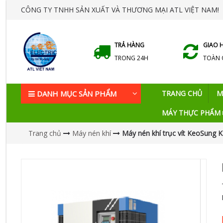
CÔNG TY TNHH SẢN XUẤT VÀ THƯƠNG MẠI ATL VIỆT NAM!
TRẢ HÀNG
GIAO 
TRONG 24H
TOÀN
DANH MỤC SẢN PHẨM
TRANG CHỦ
M
MÁY THỰC PHẨM
Trang chủ
Máy nén khí
Máy nén khí trục vít KeoSung 