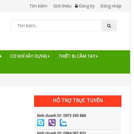
Tìm kiếm
Giới thiệu
Đăng ký
Đăng nhập
CƠ KHÍ XÂY DỰNG
THIẾT BỊ CẦM TAY
HỖ TRỢ TRỰC TUYẾN
Kinh doanh 01: 0973 393 888
Kinh doanh 02: 0984 087 833