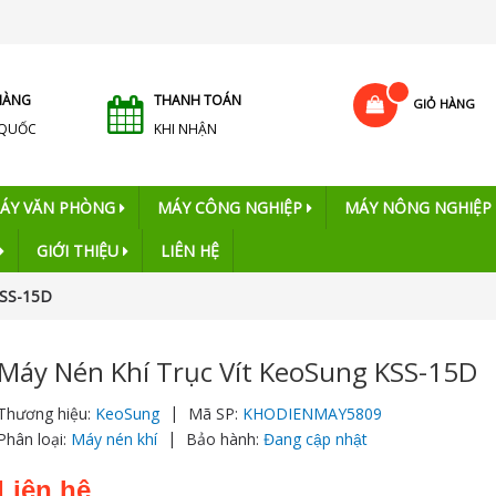
HÀNG
THANH TOÁN
GIỎ HÀNG
 QUỐC
KHI NHẬN
ÁY VĂN PHÒNG
MÁY CÔNG NGHIỆP
MÁY NÔNG NGHIỆP
GIỚI THIỆU
LIÊN HỆ
KSS-15D
Máy Nén Khí Trục Vít KeoSung KSS-15D
|
Thương hiệu:
KeoSung
Mã SP:
KHODIENMAY5809
|
Phân loại:
Máy nén khí
Bảo hành:
Đang cập nhật
Liên hệ