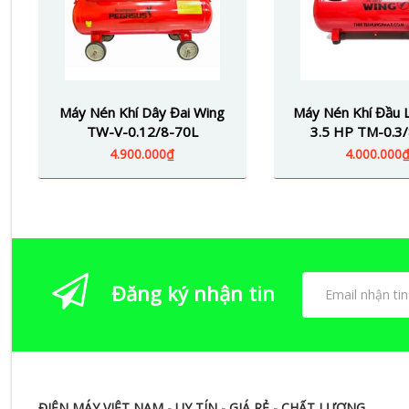
Máy Nén Khí Dây Đai Wing
Máy Nén Khí Đầu L
TW-V-0.12/8-70L
3.5 HP TM-0.3
4.900.000₫
4.000.000
Đăng ký nhận tin
ĐIỆN MÁY VIỆT NAM - UY TÍN - GIÁ RẺ - CHẤT LƯỢNG