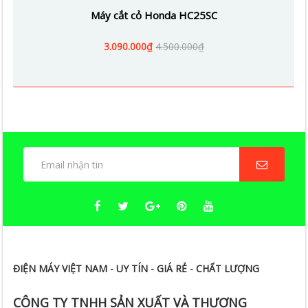
Máy cắt cỏ Honda HC25SC
3.090.000₫
4.500.000₫
ĐIỆN MÁY VIỆT NAM - UY TÍN - GIÁ RẺ - CHẤT LƯỢNG
CÔNG TY TNHH SẢN XUẤT VÀ THƯƠNG