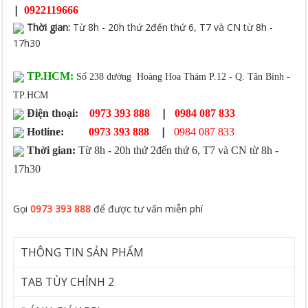
|
0922119666
Thời gian
:
Từ 8h - 20h thứ 2đến thứ 6, T7 và CN từ 8h -
17h30
TP.HCM:
Số 238 đường Hoàng Hoa Thám P.12 - Q. Tân Bình -
TP.HCM
|
Điện thoại:
0973 393 888
0984 087 833
|
Hotline:
0973 393 888
0984 087 833
Thời gian:
Từ 8h - 20h thứ 2đến thứ 6, T7 và CN từ 8h -
17h30
Gọi
0973 393 888
để được tư vấn miễn phí
THÔNG TIN SẢN PHẨM
TAB TÙY CHỈNH 2