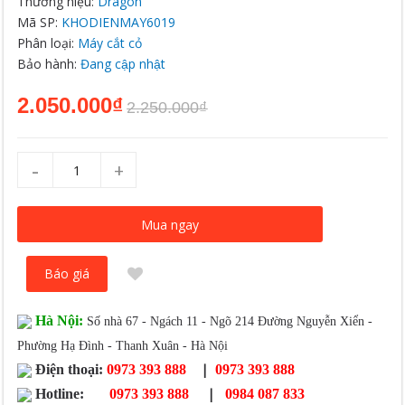
Thương hiệu:
Dragon
Mã SP:
KHODIENMAY6019
Phân loại:
Máy cắt cỏ
Bảo hành:
Đang cập nhật
2.050.000₫
2.250.000₫
-
+
Mua ngay
Báo giá
Hà Nội:
Số nhà 67 - Ngách 11 - Ngõ 214 Đường Nguyễn Xiển -
Phường Hạ Đình - Thanh Xuân - Hà Nội
|
Điện thoại:
0973 393 888
0973 393 888
|
Hotline:
0973 393 888
0984 087 833