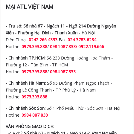
MẠI ATL VIỆT NAM
- Trụ sở:
Số nhà 67 - Ngách 11 - Ngõ 214 Đường Nguyễn
Xiển -
Phường Hạ Đình - Thanh Xuân - Hà Nội
Điện Thoại:
0242 266 4333
Fax:
024 3783 6284
Hotline:
0973.393.888
/
0984.087.833/ 0922.119.666
- Chi nhánh TP.HCM:
Số 238 Đường Hoàng Hoa Thám -
Phường 12 - Tân Bình - TP.HCM
Hotline:
0973.393.888
/
0984.087.833
- Chi nhánh Hà Nam:
Số 95 Đường Phạm Ngọc Thạch -
Phường Lê Công Thanh - TP Phủ Lý - Hà Nam
Hotline:
0973.393.888
- Chi nhánh Sóc Sơn:
Số 1 Phố Miếu Thờ - Sóc Sơn - Hà Nội
Hotline:
0984 087 833
VĂN PHÒNG GIAO DỊCH:
- Địa chỉ:
Số nhà 67 - Ngách 11 - Ngõ 214 Đường Nguyễn