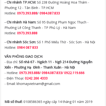
- Chi nhánh TP.HCM:
Số 238 Đường Hoàng Hoa Thám -
Phường 12 - Tân Bình - TP.HCM
Hotline:
0973.393.888
/
0984.087.833
- Chi nhánh Hà Nam:
Số 95 Đường Phạm Ngọc Thạch -
Phường Lê Công Thanh - TP Phủ Lý - Hà Nam
Hotline:
0973.393.888
- Chi nhánh Sóc Sơn:
Số 1 Phố Miếu Thờ - Sóc Sơn - Hà Nội
Hotline:
0984 087 833
VĂN PHÒNG GIAO DỊCH:
- Địa chỉ:
Số nhà 67 - Ngách 11 - Ngõ 214 Đường Nguyễn
Xiển -
Phường Hạ Đình - Thanh Xuân - Hà Nội
- Hotline:
0973.393.888
/
0984.087.833/ 0922.119.666
- Điện Thoại:
0242 266 4333
- Email: khomayvietnam@gmail.com
Mã số thuế:
0108586365 ngày cấp 14 tháng 01 năm 2019