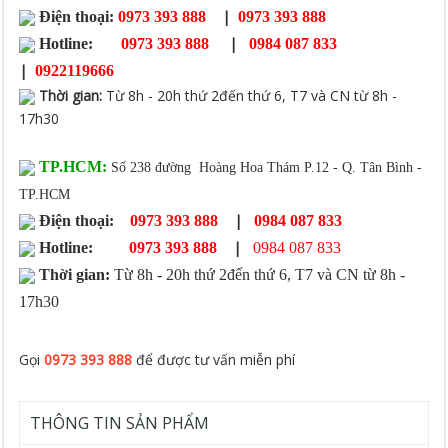
|
Điện thoại:
0973 393 888
0973 393 888
|
Hotline:
0973 393 888
0984 087 833
|
0922119666
Thời gian
:
Từ 8h - 20h thứ 2đến thứ 6, T7 và CN từ 8h -
17h30
TP.HCM:
Số 238 đường Hoàng Hoa Thám P.12 - Q. Tân Bình -
TP.HCM
|
Điện thoại:
0973 393 888
0984 087 833
|
Hotline:
0973 393 888
0984 087 833
Thời gian:
Từ 8h - 20h thứ 2đến thứ 6, T7 và CN từ 8h -
17h30
Gọi
0973 393 888
để được tư vấn miễn phí
THÔNG TIN SẢN PHẨM