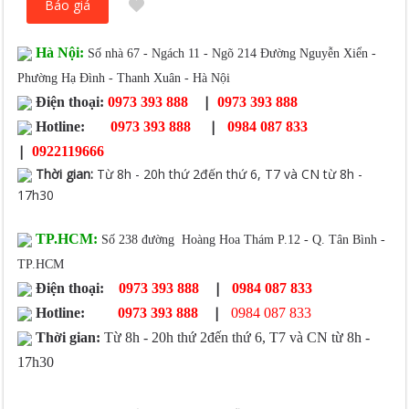
Báo giá
Hà Nội:
Số nhà 67 - Ngách 11 - Ngõ 214 Đường Nguyễn Xiển -
Phường Hạ Đình - Thanh Xuân - Hà Nội
|
Điện thoại:
0973 393 888
0973 393 888
|
Hotline:
0973 393 888
0984 087 833
|
0922119666
Thời gian
:
Từ 8h - 20h thứ 2đến thứ 6, T7 và CN từ 8h -
17h30
TP.HCM:
Số 238 đường Hoàng Hoa Thám P.12 - Q. Tân Bình -
TP.HCM
|
Điện thoại:
0973 393 888
0984 087 833
|
Hotline:
0973 393 888
0984 087 833
Thời gian:
Từ 8h - 20h thứ 2đến thứ 6, T7 và CN từ 8h -
17h30