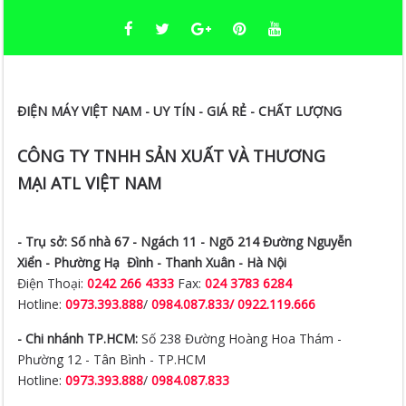
ĐIỆN MÁY VIỆT NAM - UY TÍN - GIÁ RẺ - CHẤT LƯỢNG
CÔNG TY TNHH SẢN XUẤT VÀ THƯƠNG
MẠI ATL VIỆT NAM
- Trụ sở:
Số nhà 67 - Ngách 11 - Ngõ 214 Đường Nguyễn
Xiển -
Phường Hạ Đình - Thanh Xuân - Hà Nội
Điện Thoại:
0242 266 4333
Fax:
024 3783 6284
Hotline:
0973.393.888
/
0984.087.833/ 0922.119.666
- Chi nhánh TP.HCM:
Số 238 Đường Hoàng Hoa Thám -
Phường 12 - Tân Bình - TP.HCM
Hotline:
0973.393.888
/
0984.087.833