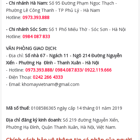
- Chi nhánh Hà Nam:
Số 95 Đường Phạm Ngọc Thạch -
Phường Lê Công Thanh - TP Phủ Lý - Hà Nam
Hotline:
0973.393.888
- Chi nhánh Sóc Sơn:
Số 1 Phố Miếu Thờ - Sóc Sơn - Hà Nội
Hotline:
0984 087 833
VĂN PHÒNG GIAO DỊCH:
- Địa chỉ:
Số nhà 67 - Ngách 11 - Ngõ 214 Đường Nguyễn
Xiển -
Phường Hạ Đình - Thanh Xuân - Hà Nội
- Hotline:
0973.393.888
/
0984.087.833/ 0922.119.666
- Điện Thoại:
0242 266 4333
- Email: khomayvietnam@gmail.com
Mã số thuế:
0108586365 ngày cấp 14 tháng 01 năm 2019
Địa chỉ đăng ký kinh doanh:
Số 219 đường Nguyễn Xiển,
Phường Hạ Đình, Quận Thanh Xuân, Hà Nội, Việt Nam.