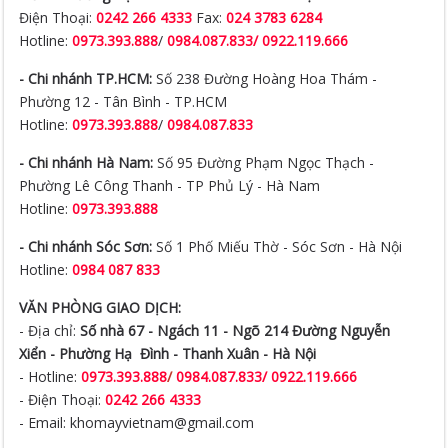
Điện Thoại:
0242 266 4333
Fax:
024 3783 6284
Hotline:
0973.393.888
/
0984.087.833/ 0922.119.666
- Chi nhánh TP.HCM:
Số 238 Đường Hoàng Hoa Thám -
Phường 12 - Tân Bình - TP.HCM
Hotline:
0973.393.888
/
0984.087.833
- Chi nhánh Hà Nam:
Số 95 Đường Phạm Ngọc Thạch -
Phường Lê Công Thanh - TP Phủ Lý - Hà Nam
Hotline:
0973.393.888
- Chi nhánh Sóc Sơn:
Số 1 Phố Miếu Thờ - Sóc Sơn - Hà Nội
Hotline:
0984 087 833
VĂN PHÒNG GIAO DỊCH:
- Địa chỉ:
Số nhà 67 - Ngách 11 - Ngõ 214 Đường Nguyễn
Xiển -
Phường Hạ Đình - Thanh Xuân - Hà Nội
- Hotline:
0973.393.888
/
0984.087.833/ 0922.119.666
- Điện Thoại:
0242 266 4333
- Email: khomayvietnam@gmail.com