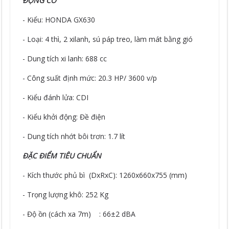
ĐỘNG CƠ
- Kiểu: HONDA GX630
- Loại: 4 thì, 2 xilanh, sú páp treo, làm mát bằng gió
- Dung tích xi lanh: 688 cc
- Công suất định mức: 20.3 HP/ 3600 v/p
- Kiểu đánh lửa: CDI
- Kiểu khởi động: Đề điện
- Dung tích nhớt bôi trơn: 1.7 lít
ĐẶC ĐIỂM TIÊU CHUẨN
- Kích thước phủ bì (DxRxC): 1260x660x755 (mm)
- Trọng lượng khô: 252 Kg
- Độ ồn (cách xa 7m) : 66±2 dBA