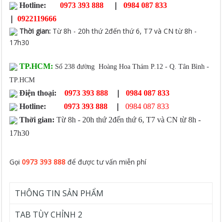
|
Hotline:
0973 393 888
0984 087 833
|
0922119666
Thời gian
:
Từ 8h - 20h thứ 2đến thứ 6, T7 và CN từ 8h -
17h30
TP.HCM:
Số 238 đường Hoàng Hoa Thám P.12 - Q. Tân Bình -
TP.HCM
|
Điện thoại:
0973 393 888
0984 087 833
|
Hotline:
0973 393 888
0984 087 833
Thời gian:
Từ 8h - 20h thứ 2đến thứ 6, T7 và CN từ 8h -
17h30
Gọi
0973 393 888
để được tư vấn miễn phí
THÔNG TIN SẢN PHẨM
TAB TÙY CHỈNH 2