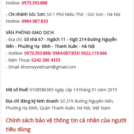
Hotline:
0973.393.888
- Chi nhánh Sóc Sơn:
Số 1 Phố Miếu Thờ - Sóc Sơn - Hà Nội
Hotline:
0984 087 833
VĂN PHÒNG GIAO DỊCH:
- Địa chỉ:
Số nhà 67 - Ngách 11 - Ngõ 214 Đường Nguyễn
Xiển -
Phường Hạ Đình - Thanh Xuân - Hà Nội
- Hotline:
0973.393.888
/
0984.087.833/ 0922.119.666
- Điện Thoại:
0242 266 4333
- Email: khomayvietnam@gmail.com
Mã số thuế:
0108586365 ngày cấp 14 tháng 01 năm 2019
Địa chỉ đăng ký kinh doanh:
Số 219 đường Nguyễn Xiển,
Phường Hạ Đình, Quận Thanh Xuân, Hà Nội, Việt Nam.
Chính sách bảo vệ thông tin cá nhân của người
tiêu dùng