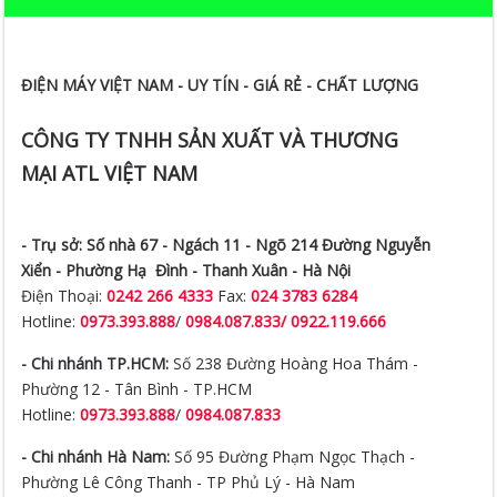
ĐIỆN MÁY VIỆT NAM - UY TÍN - GIÁ RẺ - CHẤT LƯỢNG
CÔNG TY TNHH SẢN XUẤT VÀ THƯƠNG
MẠI ATL VIỆT NAM
- Trụ sở:
Số nhà 67 - Ngách 11 - Ngõ 214 Đường Nguyễn
Xiển -
Phường Hạ Đình - Thanh Xuân - Hà Nội
Điện Thoại:
0242 266 4333
Fax:
024 3783 6284
Hotline:
0973.393.888
/
0984.087.833/ 0922.119.666
- Chi nhánh TP.HCM:
Số 238 Đường Hoàng Hoa Thám -
Phường 12 - Tân Bình - TP.HCM
Hotline:
0973.393.888
/
0984.087.833
- Chi nhánh Hà Nam:
Số 95 Đường Phạm Ngọc Thạch -
Phường Lê Công Thanh - TP Phủ Lý - Hà Nam