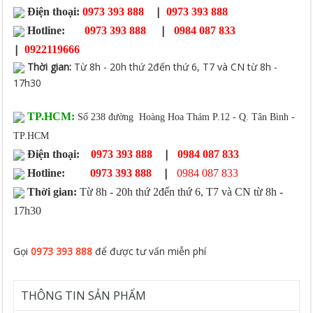
|
Điện thoại:
0973 393 888
0973 393 888
|
Hotline:
0973 393 888
0984 087 833
|
0922119666
Thời gian
:
Từ 8h - 20h thứ 2đến thứ 6, T7 và CN từ 8h -
17h30
TP.HCM:
Số 238 đường Hoàng Hoa Thám P.12 - Q. Tân Bình -
TP.HCM
|
Điện thoại:
0973 393 888
0984 087 833
|
Hotline:
0973 393 888
0984 087 833
Thời gian:
Từ 8h - 20h thứ 2đến thứ 6, T7 và CN từ 8h -
17h30
Gọi
0973 393 888
để được tư vấn miễn phí
THÔNG TIN SẢN PHẨM