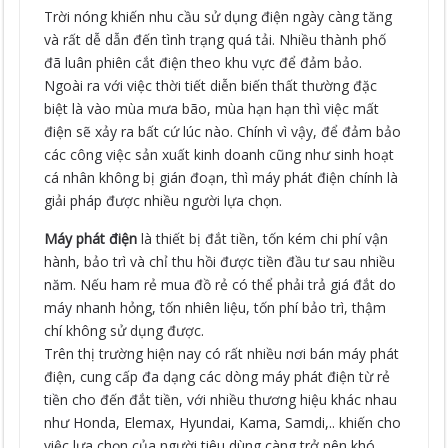
Trời nóng khiến nhu cầu sử dụng điện ngày càng tăng
và rất dễ dẫn đến tình trạng quá tải. Nhiều thành phố
đã luân phiên cắt điện theo khu vực để đảm bảo.
Ngoài ra với việc thời tiết diễn biến thất thường đặc
biệt là vào mùa mưa bão, mùa hạn hạn thì việc mất
điện sẽ xảy ra bất cứ lúc nào. Chính vì vậy, để đảm bảo
các công việc sản xuất kinh doanh cũng như sinh hoạt
cá nhân không bị gián đoạn, thì máy phát điện chính là
giải pháp được nhiều người lựa chọn.
Máy phát điện
là thiết bị đắt tiền, tốn kém chi phí vận
hành, bảo trì và chỉ thu hồi được tiền đầu tư sau nhiều
năm. Nếu ham rẻ mua đồ rẻ có thể phải trả giá đắt do
máy nhanh hỏng, tốn nhiên liệu, tốn phí bảo trì, thậm
chí không sử dụng được.
Trên thị trường hiện nay có rất nhiều nơi bán máy phát
điện, cung cấp đa dạng các dòng máy phát điện từ rẻ
tiền cho đến đắt tiền, với nhiều thương hiệu khác nhau
như Honda, Elemax, Hyundai, Kama, Samdi,.. khiến cho
việc lựa chọn của người tiêu dùng càng trở nên khó