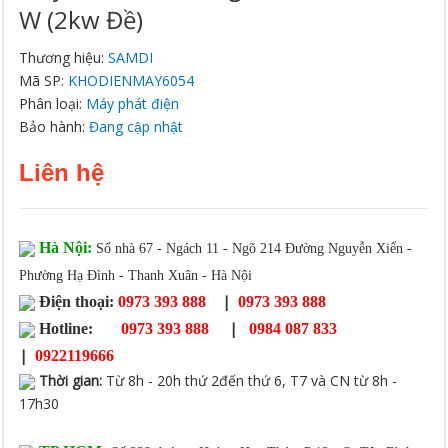
W (2kw Đề)
Thương hiệu:
SAMDI
Mã SP:
KHODIENMAY6054
Phân loại:
Máy phát điện
Bảo hành:
Đang cập nhật
Liên hệ
Hà Nội:
Số nhà 67 - Ngách 11 - Ngõ 214 Đường Nguyễn Xiển -
Phường Hạ Đình - Thanh Xuân - Hà Nội
|
Điện thoại:
0973 393 888
0973 393 888
|
Hotline:
0973 393 888
0984 087 833
|
0922119666
Thời gian
:
Từ 8h - 20h thứ 2đến thứ 6, T7 và CN từ 8h -
17h30