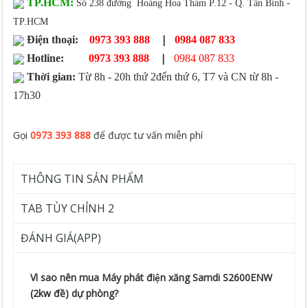
TP.HCM:
Số 238 đường Hoàng Hoa Thám P.12 - Q. Tân Bình -
TP.HCM
|
Điện thoại:
0973 393 888
0984 087 833
|
Hotline:
0973 393 888
0984 087 833
Thời gian:
Từ 8h - 20h thứ 2đến thứ 6, T7 và CN từ 8h -
17h30
Gọi
0973 393 888
để được tư vấn miễn phí
THÔNG TIN SẢN PHẨM
TAB TÙY CHỈNH 2
ĐÁNH GIÁ(APP)
Vì sao nên mua Máy phát điện xăng Samdi S2600ENW
(2kw đề) dự phòng?