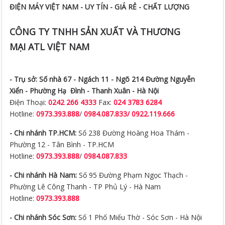
ĐIỆN MÁY VIỆT NAM - UY TÍN - GIÁ RẺ - CHẤT LƯỢNG
CÔNG TY TNHH SẢN XUẤT VÀ THƯƠNG
MẠI ATL VIỆT NAM
- Trụ sở:
Số nhà 67 - Ngách 11 - Ngõ 214 Đường Nguyễn
Xiển -
Phường Hạ Đình - Thanh Xuân - Hà Nội
Điện Thoại:
0242 266 4333
Fax:
024 3783 6284
Hotline:
0973.393.888
/
0984.087.833/ 0922.119.666
- Chi nhánh TP.HCM:
Số 238 Đường Hoàng Hoa Thám -
Phường 12 - Tân Bình - TP.HCM
Hotline:
0973.393.888
/
0984.087.833
- Chi nhánh Hà Nam:
Số 95 Đường Phạm Ngọc Thạch -
Phường Lê Công Thanh - TP Phủ Lý - Hà Nam
Hotline:
0973.393.888
- Chi nhánh Sóc Sơn:
Số 1 Phố Miếu Thờ - Sóc Sơn - Hà Nội