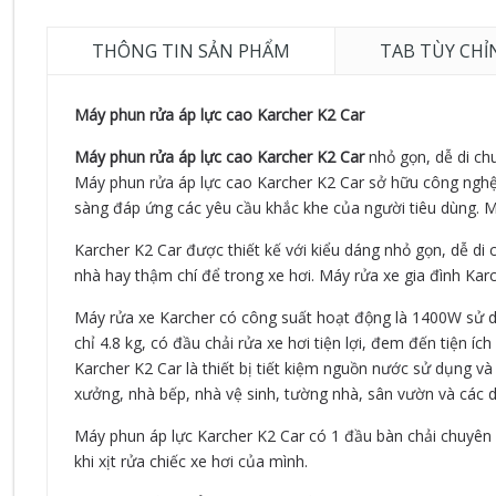
THÔNG TIN SẢN PHẨM
TAB TÙY CHỈ
Máy phun rửa áp lực cao Karcher K2 Car
Máy phun rửa áp lực cao Karcher K2 Car
nhỏ gọn, dễ di ch
Máy phun rửa áp lực cao Karcher K2 Car sở hữu công nghệ t
sàng đáp ứng các yêu cầu khắc khe của người tiêu dùng. M
Karcher K2 Car được thiết kế với kiểu dáng nhỏ gọn, dễ di 
nhà hay thậm chí để trong xe hơi. Máy rửa xe gia đình Ka
Máy rửa xe Karcher có công suất hoạt động là 1400W sử dụ
chỉ 4.8 kg, có đầu chải rửa xe hơi tiện lợi, đem đến tiện 
Karcher K2 Car là thiết bị tiết kiệm nguồn nước sử dụng v
xưởng, nhà bếp, nhà vệ sinh, tường nhà, sân vườn và các d
Máy phun áp lực Karcher K2 Car có 1 đầu bàn chải chuyên 
khi xịt rửa chiếc xe hơi của mình.