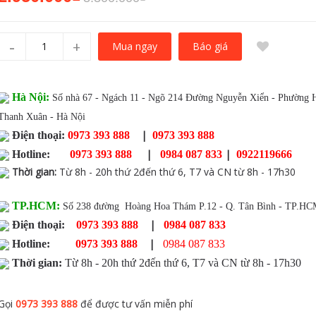
-
+
Báo giá
Mua ngay
Hà Nội:
Số nhà 67 - Ngách 11 - Ngõ 214 Đường Nguyễn Xiển - Phường 
Thanh Xuân - Hà Nội
|
Điện thoại:
0973 393 888
0973 393 888
|
|
Hotline:
0973 393 888
0984 087 833
0922119666
Thời gian
:
Từ 8h - 20h thứ 2đến thứ 6, T7 và CN từ 8h - 17h30
TP.HCM:
Số 238 đường Hoàng Hoa Thám P.12 - Q. Tân Bình - TP.H
|
Điện thoại:
0973 393 888
0984 087 833
|
Hotline:
0973 393 888
0984 087 833
Thời gian:
Từ 8h - 20h thứ 2đến thứ 6, T7 và CN từ 8h - 17h30
Gọi
0973 393 888
để được tư vấn miễn phí