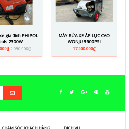
xe gia đình PHIPOL
MÁY RỬA XE ÁP LỰC CAO
ools 2300W
WONJU 3600PSI
.000₫
2.090.000₫
17.500.000₫
CHĂM SÓC KHÁCH HÀNG
DỊCH VỤ