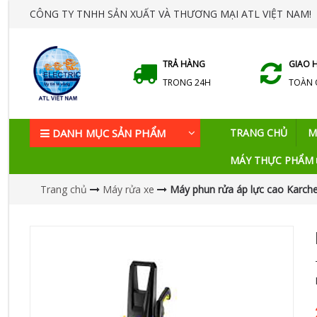
CÔNG TY TNHH SẢN XUẤT VÀ THƯƠNG MẠI ATL VIỆT NAM!
TRẢ HÀNG
GIAO 
TRONG 24H
TOÀN
DANH MỤC SẢN PHẨM
TRANG CHỦ
M
MÁY THỰC PHẨM
Trang chủ
Máy rửa xe
Máy phun rửa áp lực cao Karche