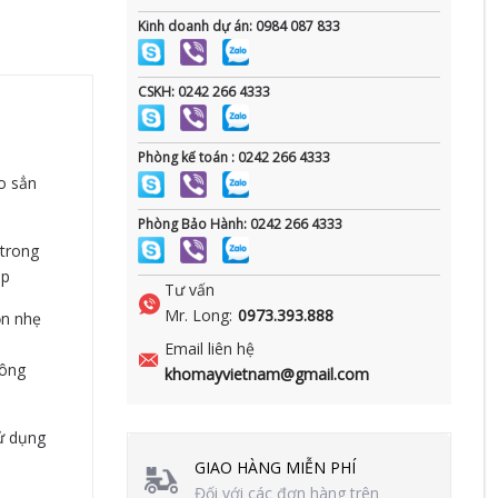
Kinh doanh dự án: 0984 087 833
CSKH: 0242 266 4333
Phòng kế toán : 0242 266 4333
o sẳn
Phòng Bảo Hành: 0242 266 4333
 trong
áp
Tư vấn
Mr. Long:
0973.393.888
ọn nhẹ
Email liên hệ
công
khomayvietnam@gmail.com
sử dụng
GIAO HÀNG MIỄN PHÍ
Đối với các đơn hàng trên