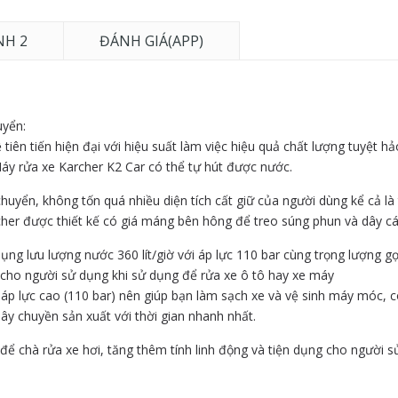
NH 2
ĐÁNH GIÁ(APP)
uyển:
iên tiến hiện đại với hiệu suất làm việc hiệu quả chất lượng tuyệt hả
áy rửa xe Karcher K2 Car có thể tự hút được nước.
chuyển, không tốn quá nhiều diện tích cất giữ của người dùng kể cả là
rcher được thiết kế có giá máng bên hông để treo súng phun và dây c
ng lưu lượng nước 360 lít/giờ với áp lực 110 bar cùng trọng lượng g
ích cho người sử dụng khi sử dụng để rửa xe ô tô hay xe máy
à áp lực cao (110 bar) nên giúp bạn làm sạch xe và vệ sinh máy móc, 
ây chuyền sản xuất với thời gian nhanh nhất.
để chà rửa xe hơi, tăng thêm tính linh động và tiện dụng cho người 