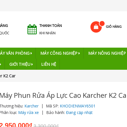
HÀNG
THANH TOÁN
GIỎ HÀNG
 QUỐC
KHI NHẬN
ÁY VĂN PHÒNG
MÁY CÔNG NGHIỆP
MÁY NÔNG NGHIỆP
GIỚI THIỆU
LIÊN HỆ
r K2 Car
Máy Phun Rửa Áp Lực Cao Karcher K2 Ca
|
Thương hiệu:
Karcher
Mã SP:
KHODIENMAY6501
|
Phân loại:
Máy rửa xe
Bảo hành:
Đang cập nhật
2.950.000₫
3.300.000₫