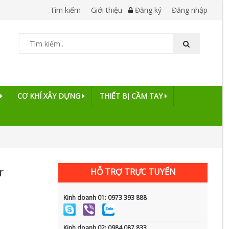
Tìm kiếm
Giới thiệu
Đăng ký
Đăng nhập
CƠ KHÍ XÂY DỰNG
THIẾT BỊ CẦM TAY
r
HỖ TRỢ TRỰC TUYẾN
Kinh doanh 01: 0973 393 888
Kinh doanh 02: 0984 087 833