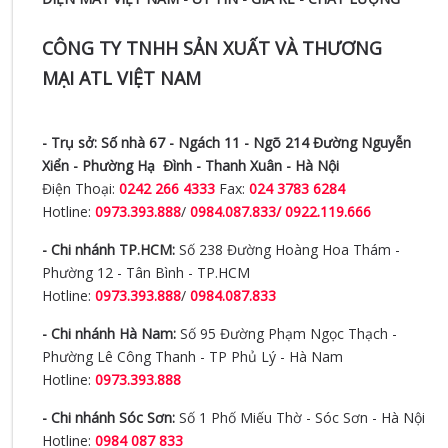
CÔNG TY TNHH SẢN XUẤT VÀ THƯƠNG
MẠI ATL VIỆT NAM
- Trụ sở:
Số nhà 67 - Ngách 11 - Ngõ 214 Đường Nguyễn
Xiển -
Phường Hạ Đình - Thanh Xuân - Hà Nội
Điện Thoại:
0242 266 4333
Fax:
024 3783 6284
Hotline:
0973.393.888
/
0984.087.833/ 0922.119.666
- Chi nhánh TP.HCM:
Số 238 Đường Hoàng Hoa Thám -
Phường 12 - Tân Bình - TP.HCM
Hotline:
0973.393.888
/
0984.087.833
- Chi nhánh Hà Nam:
Số 95 Đường Phạm Ngọc Thạch -
Phường Lê Công Thanh - TP Phủ Lý - Hà Nam
Hotline:
0973.393.888
- Chi nhánh Sóc Sơn:
Số 1 Phố Miếu Thờ - Sóc Sơn - Hà Nội
Hotline:
0984 087 833