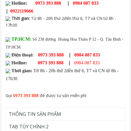
|
Hotline:
0973 393 888
0984 087 833
|
0922119666
Thời gian
:
Từ 8h - 20h thứ 2đến thứ 6, T7 và CN từ 8h -
17h30
TP.HCM:
Số 238 đường Hoàng Hoa Thám P.12 - Q. Tân Bình -
TP.HCM
|
Điện thoại:
0973 393 888
0984 087 833
|
Hotline:
0973 393 888
0984 087 833
Thời gian:
Từ 8h - 20h thứ 2đến thứ 6, T7 và CN từ 8h -
17h30
Gọi
0973 393 888
để được tư vấn miễn phí
THÔNG TIN SẢN PHẨM
TAB TÙY CHỈNH 2