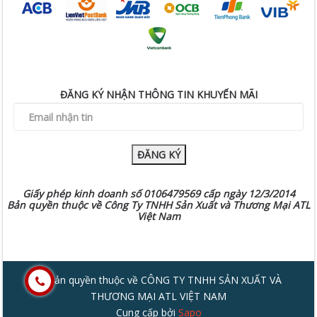
ĐĂNG KÝ NHẬN THÔNG TIN KHUYẾN MÃI
ĐĂNG KÝ
Giấy phép kinh doanh số 0106479569 cấp ngày 12/3/2014
Bản quyền thuộc về Công Ty TNHH Sản Xuất và Thương Mại ATL
Việt Nam
© Bản quyền thuộc về CÔNG TY TNHH SẢN XUẤT VÀ
THƯƠNG MẠI ATL VIỆT NAM
Cung cấp bởi
Sapo