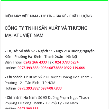
ĐIỆN MÁY VIỆT NAM - UY TÍN - GIÁ RẺ - CHẤT LƯỢNG
CÔNG TY TNHH SẢN XUẤT VÀ THƯƠNG
MẠI ATL VIỆT NAM
- Trụ sở:
Số nhà 67 - Ngách 11 - Ngõ 214 Đường Nguyễn
Xiển -
Phường Hạ Đình - Thanh Xuân - Hà Nội
Điện Thoại:
0242 266 4333
Fax:
024 3783 6284
Hotline:
0973.393.888
/
0984.087.833/ 0922.119.666
- Chi nhánh TP.HCM:
Số 238 Đường Hoàng Hoa Thám -
Phường 12 - Tân Bình - TP.HCM
Hotline:
0973.393.888
/
0984.087.833
- Chi nhánh Hà Nam:
Số 95 Đường Phạm Ngọc Thạch -
Phường Lê Công Thanh - TP Phủ Lý - Hà Nam
Hotline:
0973.393.888