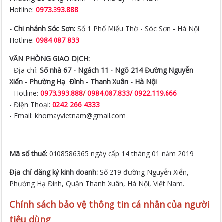
Hotline:
0973.393.888
- Chi nhánh Sóc Sơn:
Số 1 Phố Miếu Thờ - Sóc Sơn - Hà Nội
Hotline:
0984 087 833
VĂN PHÒNG GIAO DỊCH:
- Địa chỉ:
Số nhà 67 - Ngách 11 - Ngõ 214 Đường Nguyễn
Xiển -
Phường Hạ Đình - Thanh Xuân - Hà Nội
- Hotline:
0973.393.888
/
0984.087.833/ 0922.119.666
- Điện Thoại:
0242 266 4333
- Email: khomayvietnam@gmail.com
Mã số thuế:
0108586365 ngày cấp 14 tháng 01 năm 2019
Địa chỉ đăng ký kinh doanh:
Số 219 đường Nguyễn Xiển,
Phường Hạ Đình, Quận Thanh Xuân, Hà Nội, Việt Nam.
Chính sách bảo vệ thông tin cá nhân của người
tiêu dùng