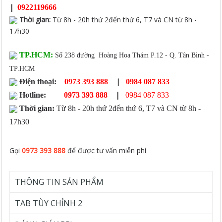
|
0922119666
Thời gian
:
Từ 8h - 20h thứ 2đến thứ 6, T7 và CN từ 8h -
17h30
TP.HCM:
Số 238 đường Hoàng Hoa Thám P.12 - Q. Tân Bình -
TP.HCM
|
Điện thoại:
0973 393 888
0984 087 833
|
Hotline:
0973 393 888
0984 087 833
Thời gian:
Từ 8h - 20h thứ 2đến thứ 6, T7 và CN từ 8h -
17h30
Gọi
0973 393 888
để được tư vấn miễn phí
THÔNG TIN SẢN PHẨM
TAB TÙY CHỈNH 2