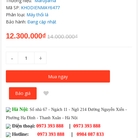
Thương hiệu:
Maruyama
Mã SP:
KHODIENMAY6477
Phân loại:
Máy thổi lá
Bảo hành:
Đang cập nhật
12.300.000₫
14.000.000₫
-
+
Mua ngay
Báo giá
Hà Nội:
Số nhà 67 - Ngách 11 - Ngõ 214 Đường Nguyễn Xiển -
Phường Hạ Đình - Thanh Xuân - Hà Nội
|
Điện thoại:
0973 393 888
0973 393 888
|
Hotline:
0973 393 888
0984 087 833