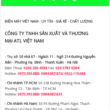
ĐIỆN MÁY VIỆT NAM - UY TÍN - GIÁ RẺ - CHẤT LƯỢNG
CÔNG TY TNHH SẢN XUẤT VÀ THƯƠNG
MẠI ATL VIỆT NAM
- Trụ sở:
Số nhà 67 - Ngách 11 - Ngõ 214 Đường Nguyễn
Xiển -
Phường Hạ Đình - Thanh Xuân - Hà Nội
Điện Thoại:
0242 266 4333
Fax:
024 3783 6284
Hotline:
0973.393.888
/
0984.087.833/ 0922.119.666
- Chi nhánh TP.HCM:
Số 238 Đường Hoàng Hoa Thám -
Phường 12 - Tân Bình - TP.HCM
Hotline:
0973.393.888
/
0984.087.833
- Chi nhánh Hà Nam:
Số 95 Đường Phạm Ngọc Thạch -
Phường Lê Công Thanh - TP Phủ Lý - Hà Nam