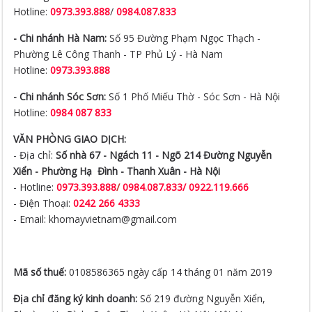
Hotline:
0973.393.888
/
0984.087.833
- Chi nhánh Hà Nam:
Số 95 Đường Phạm Ngọc Thạch -
Phường Lê Công Thanh - TP Phủ Lý - Hà Nam
Hotline:
0973.393.888
- Chi nhánh Sóc Sơn:
Số 1 Phố Miếu Thờ - Sóc Sơn - Hà Nội
Hotline:
0984 087 833
VĂN PHÒNG GIAO DỊCH:
- Địa chỉ:
Số nhà 67 - Ngách 11 - Ngõ 214 Đường Nguyễn
Xiển -
Phường Hạ Đình - Thanh Xuân - Hà Nội
- Hotline:
0973.393.888
/
0984.087.833/ 0922.119.666
- Điện Thoại:
0242 266 4333
- Email: khomayvietnam@gmail.com
Mã số thuế:
0108586365 ngày cấp 14 tháng 01 năm 2019
Địa chỉ đăng ký kinh doanh:
Số 219 đường Nguyễn Xiển,