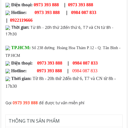
|
Điện thoại:
0973 393 888
0973 393 888
|
Hotline:
0973 393 888
0984 087 833
|
0922119666
Thời gian
:
Từ 8h - 20h thứ 2đến thứ 6, T7 và CN từ 8h -
17h30
TP.HCM:
Số 238 đường Hoàng Hoa Thám P.12 - Q. Tân Bình -
TP.HCM
|
Điện thoại:
0973 393 888
0984 087 833
|
Hotline:
0973 393 888
0984 087 833
Thời gian:
Từ 8h - 20h thứ 2đến thứ 6, T7 và CN từ 8h -
17h30
Gọi
0973 393 888
để được tư vấn miễn phí
THÔNG TIN SẢN PHẨM