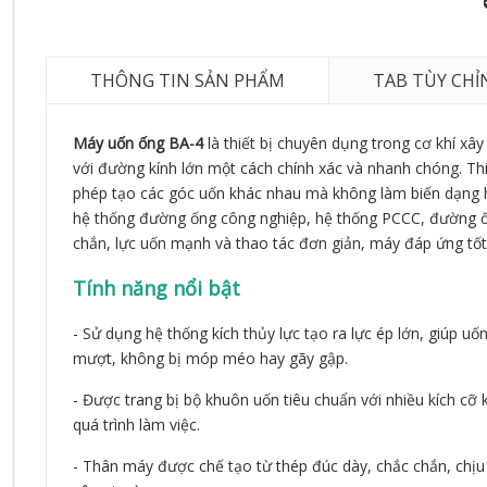
THÔNG TIN SẢN PHẨM
TAB TÙY CHỈ
Máy uốn ống BA-4
là thiết bị chuyên dụng trong cơ khí x
với đường kính lớn một cách chính xác và nhanh chóng. Thi
phép tạo các góc uốn khác nhau mà không làm biến dạng h
hệ thống đường ống công nghiệp, hệ thống PCCC, đường ống
chắn, lực uốn mạnh và thao tác đơn giản, máy đáp ứng tốt
Tính năng nổi bật
- Sử dụng hệ thống kích thủy lực tạo ra lực ép lớn, giúp 
mượt, không bị móp méo hay gãy gập.
- Được trang bị bộ khuôn uốn tiêu chuẩn với nhiều kích cỡ
quá trình làm việc.
- Thân máy được chế tạo từ thép đúc dày, chắc chắn, chịu l