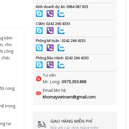
Kinh doanh dự án: 0984 087 833
CSKH: 0242 266 4333
ống kẽm
Phòng kế toán : 0242 266 4333
ốn, cho
hi công
ế chắc
Phòng Bảo Hành: 0242 266 4333
Tư vấn
Mr. Long:
0973.393.888
 độ cong
Email liên hệ
khomayvietnam@gmail.com
hể trong
GIAO HÀNG MIỄN PHÍ
ng tại
Đối với các đơn hàng trên