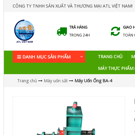
CÔNG TY TNHH SẢN XUẤT VÀ THƯƠNG MẠI ATL VIỆT NAM!
TRẢ HÀNG
GIAO 
TRONG 24H
TOÀN
DANH MỤC SẢN PHẨM
TRANG CHỦ
M
MÁY THỰC PHẨM
Trang chủ
Máy uốn sắt
Máy Uốn Ống BA-4