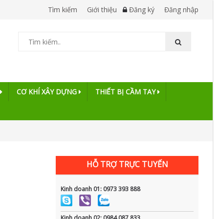
Tìm kiếm
Giới thiệu
Đăng ký
Đăng nhập
CƠ KHÍ XÂY DỰNG
THIẾT BỊ CẦM TAY
HỖ TRỢ TRỰC TUYẾN
Kinh doanh 01: 0973 393 888
Kinh doanh 02: 0984 087 833