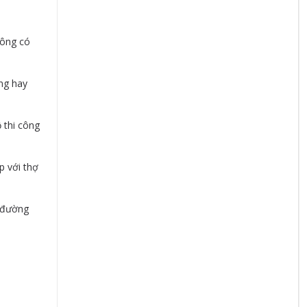
hông có
ng hay
 thi công
p với thợ
o đường