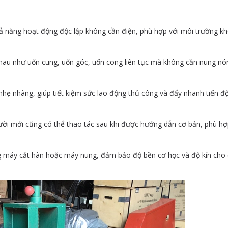
khả năng hoạt động độc lập không cần điện, phù hợp với môi trường k
nhau như uốn cung, uốn góc, uốn cong liên tục mà không cần nung nó
hẹ nhàng, giúp tiết kiệm sức lao động thủ công và đẩy nhanh tiến độ
ời mới cũng có thể thao tác sau khi được hướng dẫn cơ bản, phù hợ
ằng máy cắt hàn hoặc máy nung, đảm bảo độ bền cơ học và độ kín ch