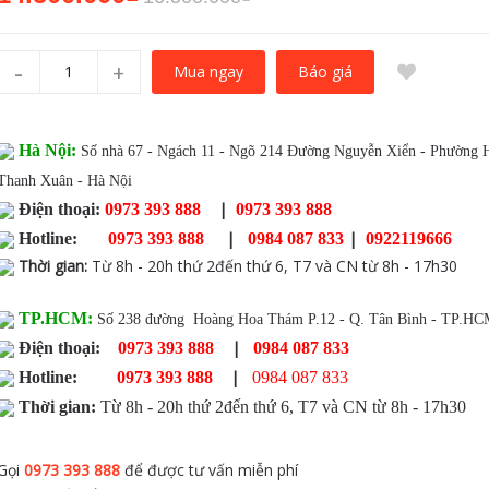
-
+
Báo giá
Mua ngay
Hà Nội:
Số nhà 67 - Ngách 11 - Ngõ 214 Đường Nguyễn Xiển - Phường 
Thanh Xuân - Hà Nội
|
Điện thoại:
0973 393 888
0973 393 888
|
|
Hotline:
0973 393 888
0984 087 833
0922119666
Thời gian
:
Từ 8h - 20h thứ 2đến thứ 6, T7 và CN từ 8h - 17h30
TP.HCM:
Số 238 đường Hoàng Hoa Thám P.12 - Q. Tân Bình - TP.H
|
Điện thoại:
0973 393 888
0984 087 833
|
Hotline:
0973 393 888
0984 087 833
Thời gian:
Từ 8h - 20h thứ 2đến thứ 6, T7 và CN từ 8h - 17h30
Gọi
0973 393 888
để được tư vấn miễn phí