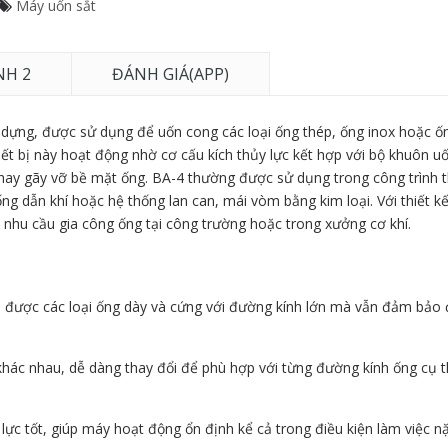
Máy uốn sắt
NH 2
ĐÁNH GIÁ(APP)
ây dựng, được sử dụng để uốn cong các loại ống thép, ống inox hoặc 
ết bị này hoạt động nhờ cơ cấu kích thủy lực kết hợp với bộ khuôn u
ay gãy vỡ bề mặt ống. BA-4 thường được sử dụng trong công trình t
 dẫn khí hoặc hệ thống lan can, mái vòm bằng kim loại. Với thiết k
 nhu cầu gia công ống tại công trường hoặc trong xưởng cơ khí.
uốn được các loại ống dày và cứng với đường kính lớn mà vẫn đảm bảo
 khác nhau, dễ dàng thay đổi để phù hợp với từng đường kính ống cụ t
ực tốt, giúp máy hoạt động ổn định kể cả trong điều kiện làm việc nặ