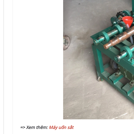
=> Xem thêm:
Máy uốn sắt