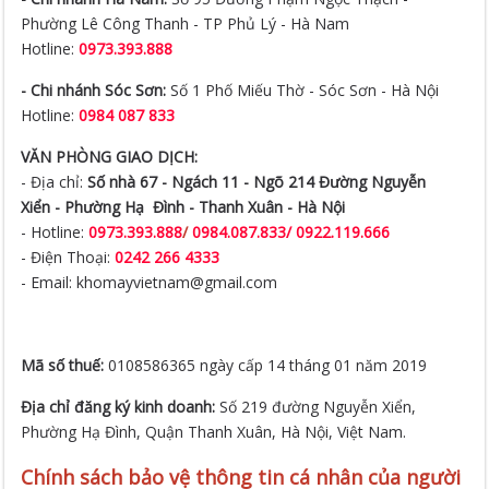
Phường Lê Công Thanh - TP Phủ Lý - Hà Nam
Hotline:
0973.393.888
- Chi nhánh Sóc Sơn:
Số 1 Phố Miếu Thờ - Sóc Sơn - Hà Nội
Hotline:
0984 087 833
VĂN PHÒNG GIAO DỊCH:
- Địa chỉ:
Số nhà 67 - Ngách 11 - Ngõ 214 Đường Nguyễn
Xiển -
Phường Hạ Đình - Thanh Xuân - Hà Nội
- Hotline:
0973.393.888
/
0984.087.833/ 0922.119.666
- Điện Thoại:
0242 266 4333
- Email: khomayvietnam@gmail.com
Mã số thuế:
0108586365 ngày cấp 14 tháng 01 năm 2019
Địa chỉ đăng ký kinh doanh:
Số 219 đường Nguyễn Xiển,
Phường Hạ Đình, Quận Thanh Xuân, Hà Nội, Việt Nam.
Chính sách bảo vệ thông tin cá nhân của người