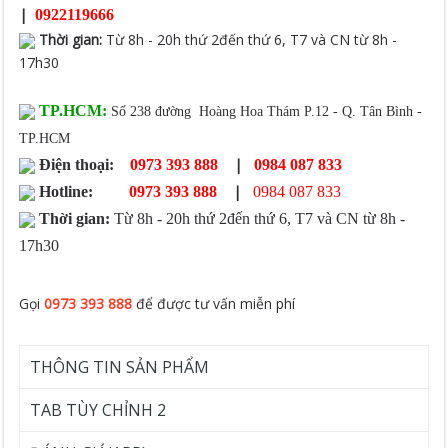
|
0922119666
Thời gian
:
Từ 8h - 20h thứ 2đến thứ 6, T7 và CN từ 8h -
17h30
TP.HCM:
Số 238 đường Hoàng Hoa Thám P.12 - Q. Tân Bình -
TP.HCM
|
Điện thoại:
0973 393 888
0984 087 833
|
Hotline:
0973 393 888
0984 087 833
Thời gian:
Từ 8h - 20h thứ 2đến thứ 6, T7 và CN từ 8h -
17h30
Gọi
0973 393 888
để được tư vấn miễn phí
THÔNG TIN SẢN PHẨM
TAB TÙY CHỈNH 2