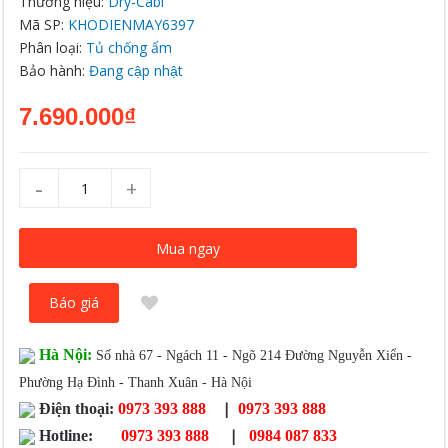
Thương hiệu:
Dry-Cabi
Mã SP:
KHODIENMAY6397
Phân loại:
Tủ chống ẩm
Bảo hành:
Đang cập nhật
7.690.000₫
-
+
Mua ngay
Báo giá
Hà Nội:
Số nhà 67 - Ngách 11 - Ngõ 214 Đường Nguyễn Xiển -
Phường Hạ Đình - Thanh Xuân - Hà Nội
|
Điện thoại:
0973 393 888
0973 393 888
|
Hotline:
0973 393 888
0984 087 833