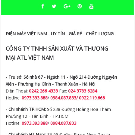
ĐIỆN MÁY VIỆT NAM - UY TÍN - GIÁ RẺ - CHẤT LƯỢNG
CÔNG TY TNHH SẢN XUẤT VÀ THƯƠNG
MẠI ATL VIỆT NAM
- Trụ sở:
Số nhà 67 - Ngách 11 - Ngõ 214 Đường Nguyễn
Xiển -
Phường Hạ Đình - Thanh Xuân - Hà Nội
Điện Thoại:
0242 266 4333
Fax:
024 3783 6284
Hotline:
0973.393.888
/
0984.087.833/ 0922.119.666
- Chi nhánh TP.HCM:
Số 238 Đường Hoàng Hoa Thám -
Phường 12 - Tân Bình - TP.HCM
Hotline:
0973.393.888
/
0984.087.833
- Chi nhánh Hà Nam:
Số 95 Đường Phạm Ngọc Thạch -