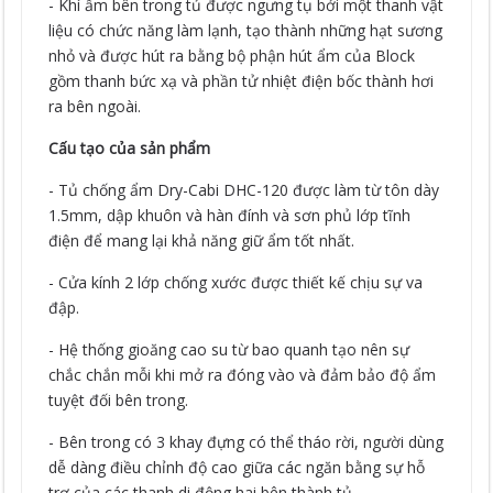
- Khí ẩm bên trong tủ được ngưng tụ bởi một thanh vật
liệu có chức năng làm lạnh, tạo thành những hạt sương
nhỏ và được hút ra bằng bộ phận hút ẩm của Block
gồm thanh bức xạ và phần tử nhiệt điện bốc thành hơi
ra bên ngoài.
Cấu tạo của sản phẩm
- Tủ chống ẩm Dry-Cabi DHC-120 được làm từ tôn dày
1.5mm, dập khuôn và hàn đính và sơn phủ lớp tĩnh
điện để mang lại khả năng giữ ẩm tốt nhất.
- Cửa kính 2 lớp chống xước được thiết kế chịu sự va
đập.
- Hệ thống gioăng cao su từ bao quanh tạo nên sự
chắc chắn mỗi khi mở ra đóng vào và đảm bảo độ ẩm
tuyệt đối bên trong.
- Bên trong có 3 khay đựng có thể tháo rời, người dùng
dễ dàng điều chỉnh độ cao giữa các ngăn bằng sự hỗ
trợ của các thanh di động hai bên thành tủ.