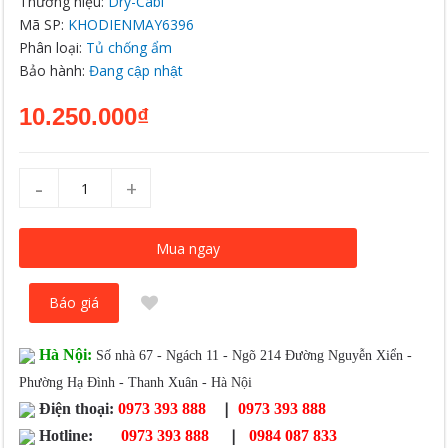
Thương hiệu:
Dry-Cabi
Mã SP:
KHODIENMAY6396
Phân loại:
Tủ chống ẩm
Bảo hành:
Đang cập nhật
10.250.000₫
-
+
Mua ngay
Báo giá
Hà Nội:
Số nhà 67 - Ngách 11 - Ngõ 214 Đường Nguyễn Xiển -
Phường Hạ Đình - Thanh Xuân - Hà Nội
|
Điện thoại:
0973 393 888
0973 393 888
|
Hotline:
0973 393 888
0984 087 833