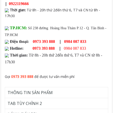
|
0922119666
Thời gian
:
Từ 8h - 20h thứ 2đến thứ 6, T7 và CN từ 8h -
17h30
TP.HCM:
Số 238 đường Hoàng Hoa Thám P.12 - Q. Tân Bình -
TP.HCM
|
Điện thoại:
0973 393 888
0984 087 833
|
Hotline:
0973 393 888
0984 087 833
Thời gian:
Từ 8h - 20h thứ 2đến thứ 6, T7 và CN từ 8h -
17h30
Gọi
0973 393 888
để được tư vấn miễn phí
THÔNG TIN SẢN PHẨM
TAB TÙY CHỈNH 2