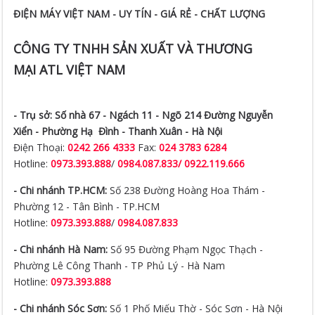
ĐIỆN MÁY VIỆT NAM - UY TÍN - GIÁ RẺ - CHẤT LƯỢNG
CÔNG TY TNHH SẢN XUẤT VÀ THƯƠNG
MẠI ATL VIỆT NAM
- Trụ sở:
Số nhà 67 - Ngách 11 - Ngõ 214 Đường Nguyễn
Xiển -
Phường Hạ Đình - Thanh Xuân - Hà Nội
Điện Thoại:
0242 266 4333
Fax:
024 3783 6284
Hotline:
0973.393.888
/
0984.087.833/ 0922.119.666
- Chi nhánh TP.HCM:
Số 238 Đường Hoàng Hoa Thám -
Phường 12 - Tân Bình - TP.HCM
Hotline:
0973.393.888
/
0984.087.833
- Chi nhánh Hà Nam:
Số 95 Đường Phạm Ngọc Thạch -
Phường Lê Công Thanh - TP Phủ Lý - Hà Nam
Hotline:
0973.393.888
- Chi nhánh Sóc Sơn:
Số 1 Phố Miếu Thờ - Sóc Sơn - Hà Nội