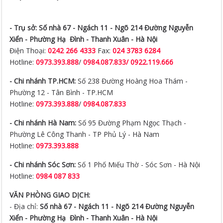
- Trụ sở:
Số nhà 67 - Ngách 11 - Ngõ 214 Đường Nguyễn
Xiển -
Phường Hạ Đình - Thanh Xuân - Hà Nội
Điện Thoại:
0242 266 4333
Fax:
024 3783 6284
Hotline:
0973.393.888
/
0984.087.833/ 0922.119.666
- Chi nhánh TP.HCM:
Số 238 Đường Hoàng Hoa Thám -
Phường 12 - Tân Bình - TP.HCM
Hotline:
0973.393.888
/
0984.087.833
- Chi nhánh Hà Nam:
Số 95 Đường Phạm Ngọc Thạch -
Phường Lê Công Thanh - TP Phủ Lý - Hà Nam
Hotline:
0973.393.888
- Chi nhánh Sóc Sơn:
Số 1 Phố Miếu Thờ - Sóc Sơn - Hà Nội
Hotline:
0984 087 833
VĂN PHÒNG GIAO DỊCH:
- Địa chỉ:
Số nhà 67 - Ngách 11 - Ngõ 214 Đường Nguyễn
Xiển -
Phường Hạ Đình - Thanh Xuân - Hà Nội