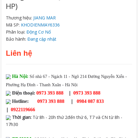
HP)
Thương hiệu:
JIANG MAR
Mã SP:
KHODIENMAY6336
Phân loại:
Động Cơ Nổ
Bảo hành:
Đang cập nhật
Liên hệ
Hà Nội:
Số nhà 67 - Ngách 11 - Ngõ 214 Đường Nguyễn Xiển -
Phường Hạ Đình - Thanh Xuân - Hà Nội
|
Điện thoại:
0973 393 888
0973 393 888
|
Hotline:
0973 393 888
0984 087 833
|
0922119666
Thời gian
:
Từ 8h - 20h thứ 2đến thứ 6, T7 và CN từ 8h -
17h30