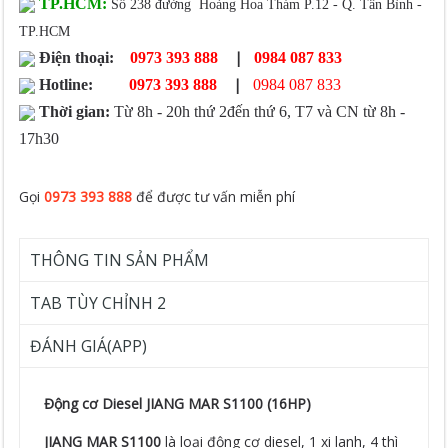
TP.HCM:
Số 238 đường Hoàng Hoa Thám P.12 - Q. Tân Bình -
TP.HCM
|
Điện thoại:
0973 393 888
0984 087 833
|
Hotline:
0973 393 888
0984 087 833
Thời gian:
Từ 8h - 20h thứ 2đến thứ 6, T7 và CN từ 8h -
17h30
Gọi
0973 393 888
để được tư vấn miễn phí
THÔNG TIN SẢN PHẨM
TAB TÙY CHỈNH 2
ĐÁNH GIÁ(APP)
Động cơ Diesel JIANG MAR S1100 (16HP)
JIANG MAR S1100
là loại động cơ diesel, 1 xi lanh, 4 thì