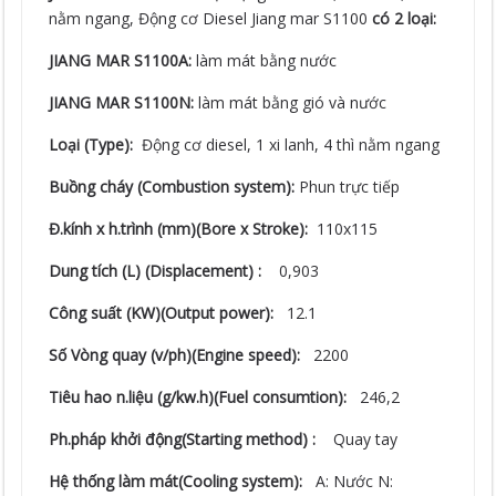
nằm ngang, Động cơ Diesel Jiang mar S1100
có 2 loại:
JIANG MAR S1100A:
làm mát bằng nước
JIANG MAR S1100N:
làm mát bằng gió và nước
Loại (Type):
Động cơ diesel, 1 xi lanh, 4 thì nằm ngang
Buồng cháy (Combustion system):
Phun trực tiếp
Đ.kính x h.trình (mm)(Bore x Stroke):
110x115
Dung tích (L) (Displacement) :
0,903
Công suất (KW)(Output power):
12.1
Số Vòng quay (v/ph)(Engine speed):
2200
Tiêu hao n.liệu (g/kw.h)(Fuel consumtion):
246,2
Ph.pháp khởi động(Starting method) :
Quay tay
Hệ thống làm mát(Cooling system):
A: Nước N: