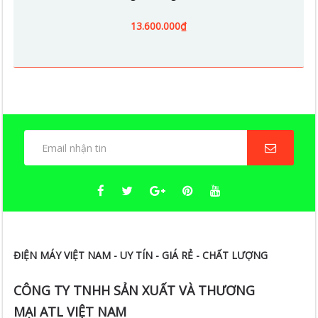
13.600.000₫
ĐIỆN MÁY VIỆT NAM - UY TÍN - GIÁ RẺ - CHẤT LƯỢNG
CÔNG TY TNHH SẢN XUẤT VÀ THƯƠNG
MẠI ATL VIỆT NAM