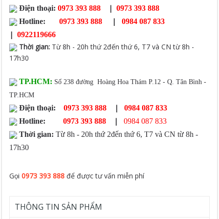
|
Điện thoại:
0973 393 888
0973 393 888
|
Hotline:
0973 393 888
0984 087 833
|
0922119666
Thời gian
:
Từ 8h - 20h thứ 2đến thứ 6, T7 và CN từ 8h -
17h30
TP.HCM:
Số 238 đường Hoàng Hoa Thám P.12 - Q. Tân Bình -
TP.HCM
|
Điện thoại:
0973 393 888
0984 087 833
|
Hotline:
0973 393 888
0984 087 833
Thời gian:
Từ 8h - 20h thứ 2đến thứ 6, T7 và CN từ 8h -
17h30
Gọi
0973 393 888
để được tư vấn miễn phí
THÔNG TIN SẢN PHẨM