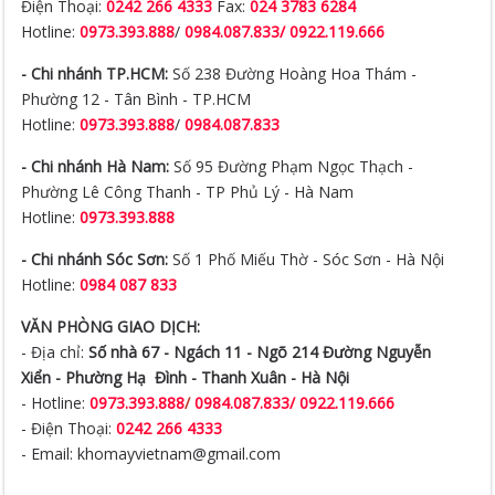
Điện Thoại:
0242 266 4333
Fax:
024 3783 6284
Hotline:
0973.393.888
/
0984.087.833/ 0922.119.666
- Chi nhánh TP.HCM:
Số 238 Đường Hoàng Hoa Thám -
Phường 12 - Tân Bình - TP.HCM
Hotline:
0973.393.888
/
0984.087.833
- Chi nhánh Hà Nam:
Số 95 Đường Phạm Ngọc Thạch -
Phường Lê Công Thanh - TP Phủ Lý - Hà Nam
Hotline:
0973.393.888
- Chi nhánh Sóc Sơn:
Số 1 Phố Miếu Thờ - Sóc Sơn - Hà Nội
Hotline:
0984 087 833
VĂN PHÒNG GIAO DỊCH:
- Địa chỉ:
Số nhà 67 - Ngách 11 - Ngõ 214 Đường Nguyễn
Xiển -
Phường Hạ Đình - Thanh Xuân - Hà Nội
- Hotline:
0973.393.888
/
0984.087.833/ 0922.119.666
- Điện Thoại:
0242 266 4333
- Email: khomayvietnam@gmail.com