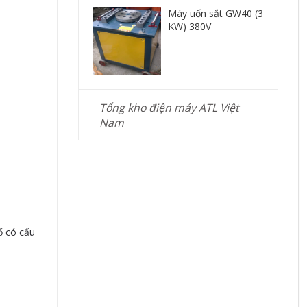
Máy uốn sắt GW40 (3
KW) 380V
Tổng kho điện máy ATL Việt
Nam
ố có cấu