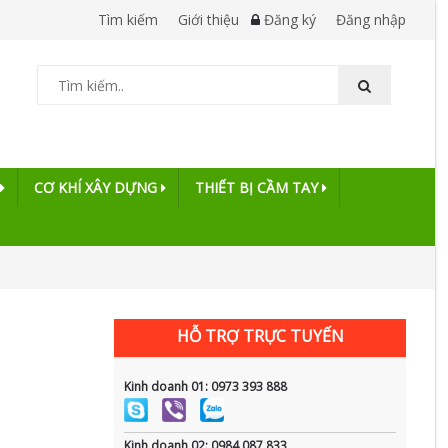
Tìm kiếm
Giới thiệu
Đăng ký
Đăng nhập
CƠ KHÍ XÂY DỰNG
THIẾT BỊ CẦM TAY
HỖ TRỢ TRỰC TUYẾN
Kinh doanh 01: 0973 393 888
Kinh doanh 02: 0984 087 833