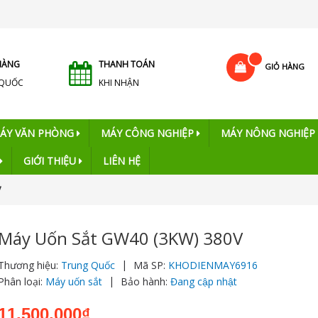
HÀNG
THANH TOÁN
GIỎ HÀNG
 QUỐC
KHI NHẬN
ÁY VĂN PHÒNG
MÁY CÔNG NGHIỆP
MÁY NÔNG NGHIỆP
GIỚI THIỆU
LIÊN HỆ
V
Máy Uốn Sắt GW40 (3KW) 380V
|
Thương hiệu:
Trung Quốc
Mã SP:
KHODIENMAY6916
|
Phân loại:
Máy uốn sắt
Bảo hành:
Đang cập nhật
11.500.000₫