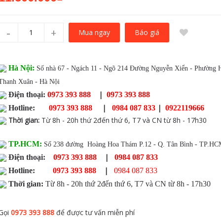
-
+
Báo giá
Mua ngay
Hà Nội:
Số nhà 67 - Ngách 11 - Ngõ 214 Đường Nguyễn Xiển - Phường 
Thanh Xuân - Hà Nội
|
Điện thoại:
0973 393 888
0973 393 888
|
|
Hotline:
0973 393 888
0984 087 833
0922119666
Thời gian
:
Từ 8h - 20h thứ 2đến thứ 6, T7 và CN từ 8h - 17h30
TP.HCM:
Số 238 đường Hoàng Hoa Thám P.12 - Q. Tân Bình - TP.H
|
Điện thoại:
0973 393 888
0984 087 833
|
Hotline:
0973 393 888
0984 087 833
Thời gian:
Từ 8h - 20h thứ 2đến thứ 6, T7 và CN từ 8h - 17h30
Gọi
0973 393 888
để được tư vấn miễn phí