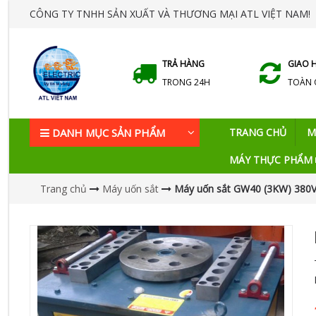
CÔNG TY TNHH SẢN XUẤT VÀ THƯƠNG MẠI ATL VIỆT NAM!
TRẢ HÀNG
GIAO 
TRONG 24H
TOÀN
DANH MỤC SẢN PHẨM
TRANG CHỦ
M
MÁY THỰC PHẨM
Trang chủ
Máy uốn sắt
Máy uốn sắt GW40 (3KW) 380