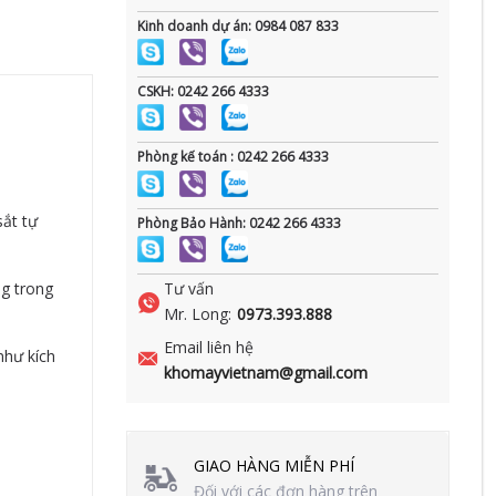
Kinh doanh dự án: 0984 087 833
CSKH: 0242 266 4333
Phòng kế toán : 0242 266 4333
ắt tự
Phòng Bảo Hành: 0242 266 4333
g trong
Tư vấn
Mr. Long:
0973.393.888
Email liên hệ
như kích
khomayvietnam@gmail.com
GIAO HÀNG MIỄN PHÍ
Đối với các đơn hàng trên