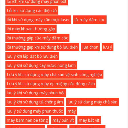
lợi ích khi sử dụng máy phun bột
Lỗi khi sử dụng cân điện tử
lỗi khi sử dụng máy cân mực laser
lỗi máy đầm cóc
lỗi máy khoan thường gặp
lỗi thường gặp của máy đầm cóc
lỗi thường gặp khi sử dụng bộ lưu điện
lựa chọn
lưu ý
lưu ý khi lắp đặt bộ lưu điện
lưu ý khi sử dụng cây nước nóng lạnh
Lưu ý khi sử dụng máy chà sàn vệ sinh công nghiệp
Lưu ý khi sử dụng máy ép miệng cốc đúng cách
lưu ý khi sử dụng máy phun bột
lưu ý khi sử dụng tủ chống ẩm
lưu ý sử dụng máy chà sàn
lưu ý sử dụng máy phun thuốc
máy
máy băm nền bê tông
máy bắn vít
máy bắt vít