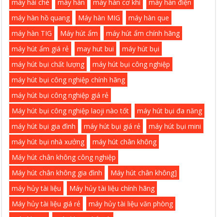
máy hái chè
máy hàn
máy hàn cơ khí
máy hàn điện
máy hàn hồ quang
Máy hàn MIG
máy hàn que
máy hàn TIG
Máy hút ẩm
máy hút ẩm chính hãng
máy hút ẩm giá rẻ
may hut bui
máy hút bụi
máy hút bụi chất lượng
máy hút bụi công nghiệp
máy hút bụi công nghiệp chính hãng
máy hút bụi công nghiệp giá rẻ
Máy hút bụi công nghiệp laoji nào tốt
máy hút bụi đa năng
máy hút bụi gia đình
máy hút bụi giá rẻ
máy hút bụi mini
máy hút bụi nhà xưởng
máy hút chân không
Máy hút chân không công nghiệp
Máy hút chân không gia đình
Máy hút chân không]
máy hủy tài liệu
Máy hủy tài liệu chính hãng
Máy hủy tài liệu giá rẻ
máy hủy tài liệu văn phòng