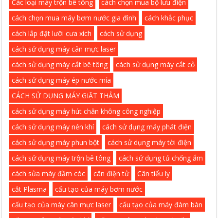
Các loại máy trộn bê tông
cách chọn mua bộ lưu điện
cách chọn mua máy bơm nước gia đình
cách khắc phục
cách lắp đặt lưỡi cưa xích
cách sử dụng
cách sử dụng máy cân mực laser
cách sử dụng máy cắt bê tông
cách sử dụng máy cắt cỏ
cách sử dụng máy ép nước mía
CÁCH SỬ DỤNG MÁY GIẶT THẢM
cách sử dụng máy hút chân không công nghiệp
cách sử dụng máy nén khí
cách sử dụng máy phát điện
cách sử dụng máy phun bột
cách sử dụng máy tời điện
cách sử dụng máy trộn bê tông
cách sử dụng tủ chống ẩm
cách sửa máy đầm cóc
cân điện tử
Cân tiểu ly
cắt Plasma
cấu tạo của máy bơm nước
cấu tạo của máy cân mực laser
cấu tạo của máy đàm bàn