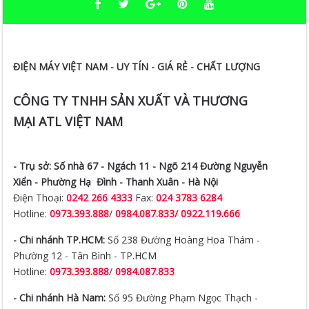
ĐIỆN MÁY VIỆT NAM - UY TÍN - GIÁ RẺ - CHẤT LƯỢNG
CÔNG TY TNHH SẢN XUẤT VÀ THƯƠNG
MẠI ATL VIỆT NAM
- Trụ sở:
Số nhà 67 - Ngách 11 - Ngõ 214 Đường Nguyễn
Xiển -
Phường Hạ Đình - Thanh Xuân - Hà Nội
Điện Thoại:
0242 266 4333
Fax:
024 3783 6284
Hotline:
0973.393.888
/
0984.087.833/ 0922.119.666
- Chi nhánh TP.HCM:
Số 238 Đường Hoàng Hoa Thám -
Phường 12 - Tân Bình - TP.HCM
Hotline:
0973.393.888
/
0984.087.833
- Chi nhánh Hà Nam:
Số 95 Đường Phạm Ngọc Thạch -