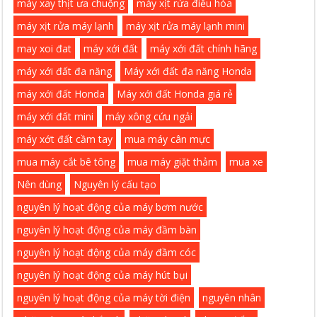
máy xay thịt ưa chuộng
máy xịt rửa điều hòa
máy xịt rửa máy lạnh
máy xịt rửa máy lạnh mini
may xoi đat
máy xới đất
máy xới đất chính hãng
máy xới đất đa năng
Máy xới đất đa năng Honda
máy xới đất Honda
Máy xới đất Honda giá rẻ
máy xới đất mini
máy xông cứu ngải
máy xớt đất cầm tay
mua máy cân mực
mua máy cắt bê tông
mua máy giặt thảm
mua xe
Nên dùng
Nguyên lý cấu tạo
nguyên lý hoạt động của máy bơm nước
nguyên lý hoạt động của máy đầm bàn
nguyên lý hoạt động của máy đầm cóc
nguyên lý hoạt động của máy hút bụi
nguyên lý hoạt động của máy tời điện
nguyên nhân