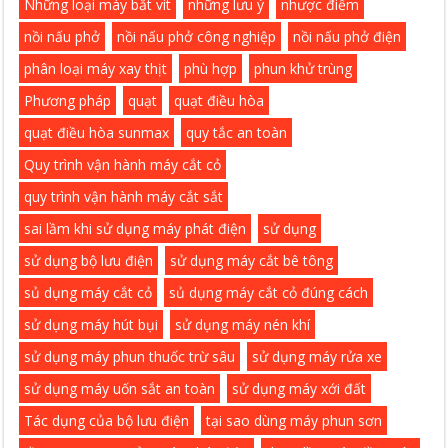
Những loại máy bắt vít
những lưu ý
nhược điểm
nồi nấu phở
nồi nấu phở công nghiệp
nồi nấu phở điện
phân loại máy xay thịt
phù hợp
phun khử trùng
Phương pháp
quạt
quạt điều hòa
quạt điều hòa sunmax
quy tắc an toàn
Quy trình vận hành máy cắt cỏ
quy trình vận hành máy cắt sắt
sai lầm khi sử dụng máy phát điện
sử dụng
sử dụng bộ lưu điện
sử dụng máy cắt bê tông
sủ dụng máy cắt cỏ
sủ dụng máy cắt cỏ đúng cách
sử dụng máy hút bụi
sử dụng máy nén khí
sử dụng máy phun thuốc trừ sâu
sử dụng máy rửa xe
sử dụng máy uốn sắt an toàn
sử dụng máy xới đất
Tác dụng của bộ lưu điện
tại sao dùng máy phun sơn