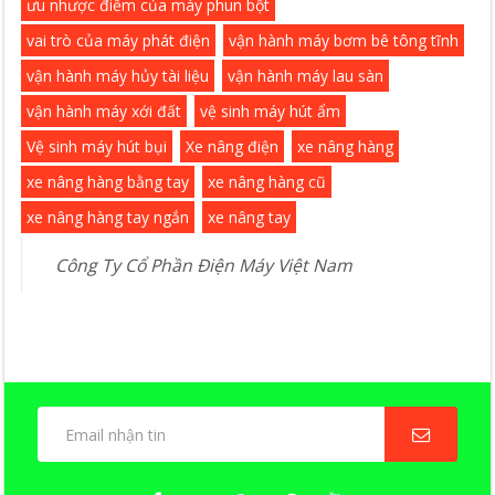
ưu nhược điểm của máy phun bột
vai trò của máy phát điện
vận hành máy bơm bê tông tĩnh
vận hành máy hủy tài liệu
vận hành máy lau sàn
vận hành máy xới đất
vệ sinh máy hút ẩm
Vệ sinh máy hút bụi
Xe nâng điện
xe nâng hàng
xe nâng hàng bằng tay
xe nâng hàng cũ
xe nâng hàng tay ngắn
xe nâng tay
Công Ty Cổ Phần Điện Máy Việt Nam