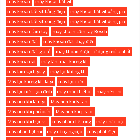
máy khoan
máy khoan bắt vít
máy khoan bắt vít bằng điện
máy khoan bắt vít bằng pin
máy khoan bắt vít dùng điện
máy khoan bắt vít dùng pin
máy khoan cầm tay
máy khoan cầm tay Bosch
máy khoan đất
máy khoan đất chạy điện
máy khoan đất giá rẻ
máy khoan được sử dụng nhiều nhất
máy khoan vít
máy làm mát không khí
máy làm sạch giày
máy lọc không khí
Máy lọc không khí là gì
máy lọc nước
máy lọc nước gia đình
máy móc thiết bị
máy nén khí
máy nén khí làm gì
Máy nén khí ly tâm
Máy nén khí phổ biến
Máy nén khí piston
Máy nén khí trục vít
máy nhám bê tông
máy nhào bột
máy nhào bột mì
máy nông nghiệp
máy phát điện