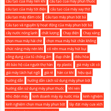
cấu tạo của máy nén khí
cấu tạo của máy phun thuốc
cấu tạo của máy tời điện
cấu tạo của máy xay thịt
cấu tạo máy đầm cóc
Cấu tạo máy phun bột bả
Cấu tạo và nguyên lý hoạt động của máy phun bột bả
cây nước nóng lạnh
chất lượng
Chạy điện
Chạy xăng
chọn mua máy hái chè
chọn mua máy hút chân không
chức năng máy nén khí
có nên mua máy hút bụi
công dụng của tủ chống ẩm
đạp chân
điều hòa
đồ bảo hộ của người thợ hàn
ép plastic
giá máy cắt cỏ
giá máy tách hạt ngô
giá rẻ
hàn cơ khí
hiệu quả
hướng dẫn
hướng dẫn cách sử dụng máy phun bột
hướng dẫn sử dụng máy phun thuốc
khí nén
Kho điện máy
kinh doanh máy ép nước mía
kinh nghiệm
kinh nghiệm chọn mua máy phun bột
lắp đặt máy cưa xích