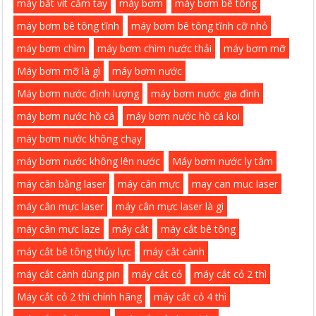
máy bắt vit cầm tay
máy bơm
máy bơm bê tông
máy bơm bê tông tĩnh
máy bơm bê tông tĩnh cỡ nhỏ
máy bơm chìm
máy bơm chìm nước thải
máy bơm mỡ
Máy bơm mỡ là gì
máy bơm nước
Máy bơm nước định lượng
máy bơm nước gia đình
máy bơm nước hồ cá
máy bơm nước hồ cá koi
máy bơm nước không chạy
máy bơm nước không lên nước
Máy bơm nước ly tâm
máy cân bằng laser
máy cân mực
may can muc laser
máy cân mực laser
máy cân mực laser là gì
máy cân mực laze
máy cắt
máy cắt bê tông
máy cắt bê tông thủy lực
máy cắt cành
máy cắt cành dùng pin
máy cắt cỏ
máy cắt cỏ 2 thì
Máy cắt cỏ 2 thì chính hãng
máy cắt cỏ 4 thì