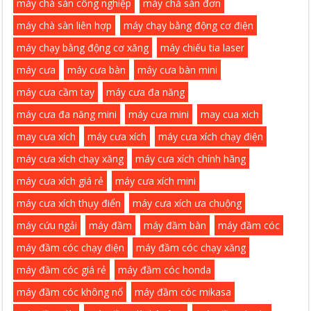
máy chà sàn công nghiệp
máy chà sàn đơn
máy chà sàn liên hợp
máy chạy bằng động cơ điện
máy chạy bằng động cơ xăng
máy chiếu tia laser
máy cưa
máy cưa bàn
máy cưa bàn mini
máy cưa cầm tay
máy cưa đa năng
máy cưa đa năng mini
máy cưa mini
may cua xich
may cưa xích
máy cưa xích
máy cưa xích chạy điện
máy cưa xích chạy xăng
máy cưa xích chính hãng
máy cưa xích giá rẻ
máy cưa xích mini
máy cưa xích thụy điển
máy cưa xích ưa chuộng
máy cứu ngải
máy đầm
máy đầm bàn
máy đầm cóc
máy đầm cóc chạy điện
máy đầm cóc chạy xăng
máy đầm cóc giá rẻ
máy đầm cóc honda
máy đầm cóc không nổ
máy đầm cóc mikasa