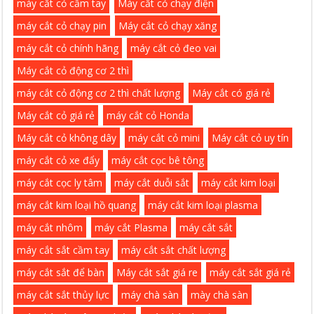
máy cắt cỏ cầm tay
Máy cắt cỏ chạy điện
máy cắt cỏ chạy pin
Máy cắt cỏ chạy xăng
máy cắt cỏ chính hãng
máy cắt cỏ đeo vai
Máy cắt cỏ động cơ 2 thì
máy cắt cỏ động cơ 2 thì chất lượng
Máy cắt có giá rẻ
Máy cắt cỏ giá rẻ
máy cắt cỏ Honda
Máy cắt cỏ không dây
máy cắt cỏ mini
Máy cắt cỏ uy tín
máy cắt cỏ xe đẩy
máy cắt cọc bê tông
máy cắt cọc ly tâm
máy cắt duỗi sắt
máy cắt kim loại
máy cắt kim loại hồ quang
máy cắt kim loại plasma
máy cắt nhôm
máy cắt Plasma
máy cắt sắt
máy cắt sắt cầm tay
máy cắt sắt chất lượng
máy cắt sắt để bàn
Máy cắt sắt giá re
máy cắt sắt giá rẻ
máy cắt sắt thủy lực
máy chà sàn
mày chà sàn