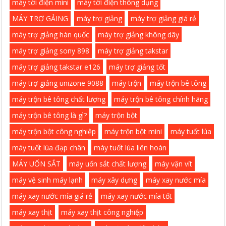
máy tời điện mini
máy tời điện thông dụng
MÁY TRỢ GẢING
máy trợ giảng
máy trợ giảng giá rẻ
máy trợ giảng hàn quốc
máy trợ giảng không dây
máy trợ giảng sony 898
máy trợ giảng takstar
máy trợ giảng takstar e126
máy trợ giảng tốt
máy trợ giảng unizone 9088
máy trộn
máy trộn bê tông
máy trộn bê tông chất lượng
máy trộn bê tông chính hãng
máy trộn bê tông là gì?
máy trộn bột
máy trộn bột công nghiệp
máy trộn bột mini
máy tuốt lúa
máy tuốt lúa đạp chân
máy tuốt lúa liên hoàn
MÁY UỐN SẮT
máy uốn sắt chất lượng
máy vặn vít
máy vệ sinh máy lạnh
máy xây dựng
máy xay nước mía
máy xay nước mía giá rẻ
máy xay nước mía tốt
máy xay thịt
máy xay thịt công nghiệp