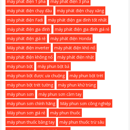
máy phát điện 1 pha
máy phát điện 3 pha
máy phát điện chạy dầu
máy phát điện chạy xăng
máy phát điện Fadi
máy phát điện gai đình tốt nhất
máy phát điện gia đình
máy phát điện gia đình giá rẻ
máy phát điện giá rẻ
máy phát điện Honda
Máy phát điện inverter
máy phát điện khó nổ
máy phát điện không nổ
máy phát điện nhật
máy phun bột
máy phun bột bả
máy phun bột được ưa chuộng
máy phun bột trét
máy phun bột trét tường
máy phun khử trùng
máy phun sơn
máy phun sơn cầm tay
máy phun sơn chính hãng
Máy phun sơn công nghiệp
Máy phun sơn giá rẻ
máy phun thuốc
máy phun thuốc bằng tay
máy phun thuốc trừ sâu