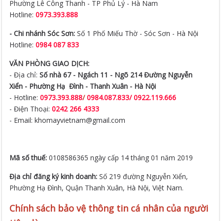
Phường Lê Công Thanh - TP Phủ Lý - Hà Nam
Hotline:
0973.393.888
- Chi nhánh Sóc Sơn:
Số 1 Phố Miếu Thờ - Sóc Sơn - Hà Nội
Hotline:
0984 087 833
VĂN PHÒNG GIAO DỊCH:
- Địa chỉ:
Số nhà 67 - Ngách 11 - Ngõ 214 Đường Nguyễn
Xiển -
Phường Hạ Đình - Thanh Xuân - Hà Nội
- Hotline:
0973.393.888
/
0984.087.833/ 0922.119.666
- Điện Thoại:
0242 266 4333
- Email: khomayvietnam@gmail.com
Mã số thuế:
0108586365 ngày cấp 14 tháng 01 năm 2019
Địa chỉ đăng ký kinh doanh:
Số 219 đường Nguyễn Xiển,
Phường Hạ Đình, Quận Thanh Xuân, Hà Nội, Việt Nam.
Chính sách bảo vệ thông tin cá nhân của người