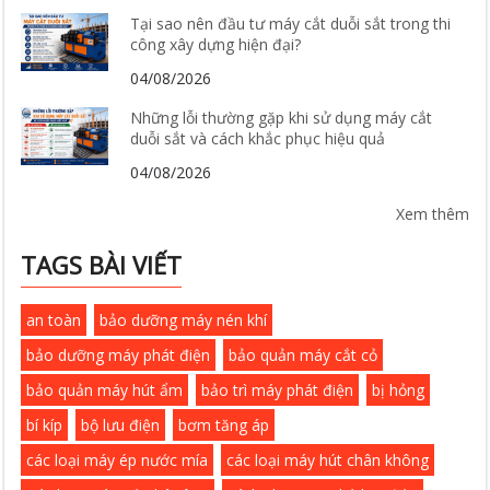
Tại sao nên đầu tư máy cắt duỗi sắt trong thi
công xây dựng hiện đại?
04/08/2026
Những lỗi thường gặp khi sử dụng máy cắt
duỗi sắt và cách khắc phục hiệu quả
04/08/2026
Xem thêm
TAGS BÀI VIẾT
an toàn
bảo dưỡng máy nén khí
bảo dưỡng máy phát điện
bảo quản máy cắt cỏ
bảo quản máy hút ẩm
bảo trì máy phát điện
bị hỏng
bí kíp
bộ lưu điện
bơm tăng áp
các loại máy ép nước mía
các loại máy hút chân không