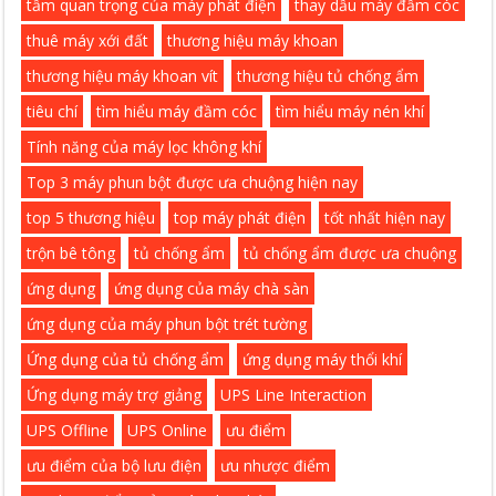
tầm quan trọng của máy phát điện
thay dầu máy đầm cóc
thuê máy xới đất
thương hiệu máy khoan
thương hiệu máy khoan vít
thương hiệu tủ chống ẩm
tiêu chí
tìm hiểu máy đầm cóc
tìm hiểu máy nén khí
Tính năng của máy lọc không khí
Top 3 máy phun bột được ưa chuộng hiện nay
top 5 thương hiệu
top máy phát điện
tốt nhất hiện nay
trộn bê tông
tủ chống ẩm
tủ chống ẩm được ưa chuộng
ứng dụng
ứng dụng của máy chà sàn
ứng dụng của máy phun bột trét tường
Ứng dụng của tủ chống ẩm
ứng dụng máy thổi khí
Ứng dụng máy trợ giảng
UPS Line Interaction
UPS Offline
UPS Online
ưu điểm
ưu điểm của bộ lưu điện
ưu nhược điểm