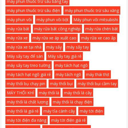
máy phun thuốc trừ sâu bằng tay
máy phun thuốc trừ sâu điện
máy phun thuốc trừ sâu xăng
máy phun vôi
máy phun vôi bột
Máy phun vôi mitsubishi
máy rửa bát
máy rửa bát công nghiệp
máy rửa chén bát
máy rửa xe
máy rửa xe áp xuất cao
máy rửa xe cao ấp
máy rửa xe tại nhà
máy sấy
máy sấy tay
Máy sấy tay để sàn
Máy sấy tay giá rẻ
máy sấy tay treo tường
máy tách hạt ngô
máy tách hạt ngô giá rẻ
máy tách ngô
máy thái thịt
máy thổi bụ chạy pin
máy thổi bụi
máy thổi bụi cầm tay
MÁY THỔI KHÍ
máy thổi lá
máy thổi lá cây
máy thổi lá chất lượng
máy thổi lá chạy điện
máy thổi lá giá rẻ
máy tỉa cành cây
máy tời điện
máy tời điện đa năng
máy tời điện giá rẻ