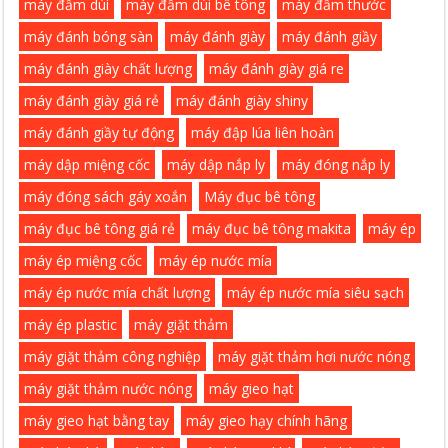
máy đầm dùi
máy đầm dùi bê tông
máy đầm thước
máy đánh bóng sàn
máy đánh giày
máy đánh giầy
máy đánh giày chất lượng
máy đánh giày giá re
máy đánh giày giá rẻ
máy đánh giày shiny
máy đánh giầy tự động
máy đập lúa liên hoàn
máy dập miệng cốc
máy dập nắp ly
máy đóng nắp ly
máy đóng sách gáy xoắn
Máy đục bê tông
máy đục bê tông giá rẻ
máy đục bê tông makita
máy ép
máy ép miệng cốc
máy ép nước mía
máy ép nước mía chất lượng
máy ép nước mía siêu sạch
máy ép plastic
máy giặt thảm
máy giặt thảm công nghiệp
máy giặt thảm hơi nước nóng
máy giặt thảm nước nóng
máy gieo hạt
máy gieo hạt bằng tay
máy gieo hạy chính hãng