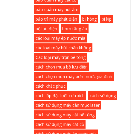
bảo quản máy hút ẩm
bảo trì máy phát điện
bị hỏng
bí kíp
bộ lưu điện
bơm tăng áp
các loại máy ép nước mía
các loại máy hút chân không
Các loại máy trộn bê tông
cách chọn mua bộ lưu điện
cách chọn mua máy bơm nước gia đình
cách khắc phục
cách lắp đặt lưỡi cưa xích
cách sử dụng
cách sử dụng máy cân mực laser
cách sử dụng máy cắt bê tông
cách sử dụng máy cắt cỏ
cách sử dụng máy ép nước mía