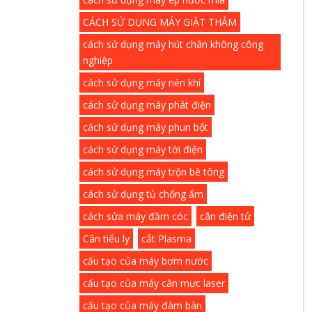
CÁCH SỬ DỤNG MÁY GIẶT THẢM
cách sử dụng máy hút chân không công
nghiệp
cách sử dụng máy nén khí
cách sử dụng máy phát điện
cách sử dụng máy phun bột
cách sử dụng máy tời điện
cách sử dụng máy trộn bê tông
cách sử dụng tủ chống ẩm
cách sửa máy đầm cóc
cân điện tử
Cân tiểu ly
cắt Plasma
cấu tạo của máy bơm nước
cấu tạo của máy cân mực laser
cấu tạo của máy đàm bàn