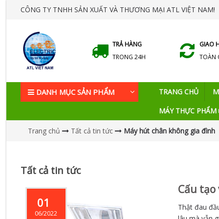
CÔNG TY TNHH SẢN XUẤT VÀ THƯƠNG MẠI ATL VIỆT NAM!
TRẢ HÀNG
GIAO 
TRONG 24H
TOÀN
DANH MỤC SẢN PHẨM
TRANG CHỦ
M
MÁY THỰC PHẨM
Trang chủ
Tất cả tin tức
Máy hút chân không gia đình
Tất cả tin tức
Cấu tạo
01
Thật đau đầu
06/2022
lâu mà vẫn g