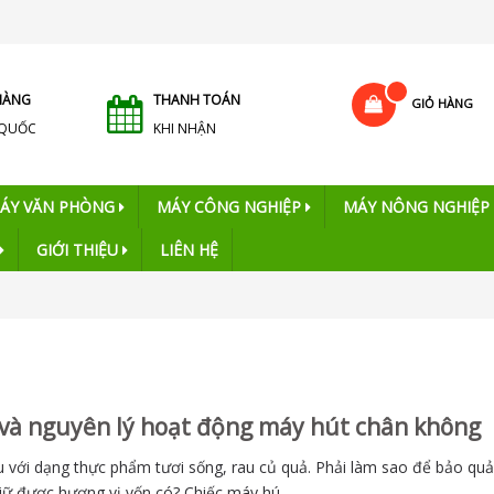
HÀNG
THANH TOÁN
GIỎ HÀNG
 QUỐC
KHI NHẬN
ÁY VĂN PHÒNG
MÁY CÔNG NGHIỆP
MÁY NÔNG NGHIỆP
GIỚI THIỆU
LIÊN HỆ
 và nguyên lý hoạt động máy hút chân không
 với dạng thực phẩm tươi sống, rau củ quả. Phải làm sao để bảo qu
iữ được hương vị vốn có? Chiếc máy hú...