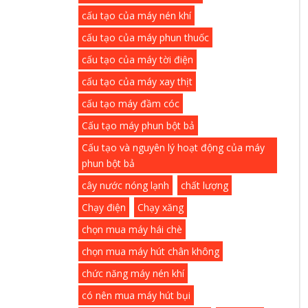
cấu tạo của máy nén khí
cấu tạo của máy phun thuốc
cấu tạo của máy tời điện
cấu tạo của máy xay thịt
cấu tạo máy đầm cóc
Cấu tạo máy phun bột bả
Cấu tạo và nguyên lý hoạt động của máy
phun bột bả
cây nước nóng lạnh
chất lượng
Chạy điện
Chạy xăng
chọn mua máy hái chè
chọn mua máy hút chân không
chức năng máy nén khí
có nên mua máy hút bụi