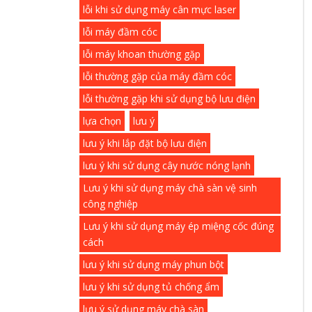
lỗi khi sử dụng máy cân mực laser
lỗi máy đầm cóc
lỗi máy khoan thường gặp
lỗi thường gặp của máy đầm cóc
lỗi thường gặp khi sử dụng bộ lưu điện
lựa chọn
lưu ý
lưu ý khi lắp đặt bộ lưu điện
lưu ý khi sử dụng cây nước nóng lạnh
Lưu ý khi sử dụng máy chà sàn vệ sinh
công nghiệp
Lưu ý khi sử dụng máy ép miệng cốc đúng
cách
lưu ý khi sử dụng máy phun bột
lưu ý khi sử dụng tủ chống ẩm
lưu ý sử dụng máy chà sàn