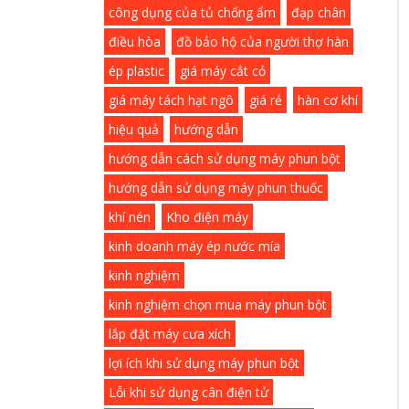
công dụng của tủ chống ẩm
đạp chân
điều hòa
đồ bảo hộ của người thợ hàn
ép plastic
giá máy cắt cỏ
giá máy tách hạt ngô
giá rẻ
hàn cơ khí
hiệu quả
hướng dẫn
hướng dẫn cách sử dụng máy phun bột
hướng dẫn sử dụng máy phun thuốc
khí nén
Kho điện máy
kinh doanh máy ép nước mía
kinh nghiệm
kinh nghiệm chọn mua máy phun bột
lắp đặt máy cưa xích
lợi ích khi sử dụng máy phun bột
Lỗi khi sử dụng cân điện tử