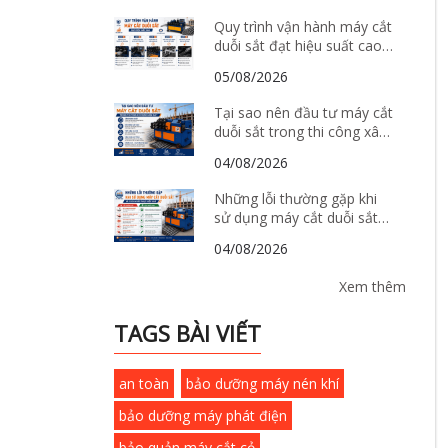
Quy trình vận hành máy cắt
duỗi sắt đạt hiệu suất cao
và tiết kiệm chi phí
05/08/2026
Tại sao nên đầu tư máy cắt
duỗi sắt trong thi công xây
dựng hiện đại?
04/08/2026
Những lỗi thường gặp khi
sử dụng máy cắt duỗi sắt
và cách khắc phục hiệu quả
04/08/2026
Xem thêm
TAGS BÀI VIẾT
an toàn
bảo dưỡng máy nén khí
bảo dưỡng máy phát điện
bảo quản máy cắt cỏ