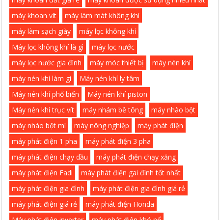
máy khoan vít
máy làm mát không khí
máy làm sạch giày
máy lọc không khí
Máy lọc không khí là gì
máy lọc nước
máy lọc nước gia đình
máy móc thiết bị
máy nén khí
máy nén khí làm gì
Máy nén khí ly tâm
Máy nén khí phổ biến
Máy nén khí piston
Máy nén khí trục vít
máy nhám bê tông
máy nhào bột
máy nhào bột mì
máy nông nghiệp
máy phát điện
máy phát điện 1 pha
máy phát điện 3 pha
máy phát điện chạy dầu
máy phát điện chạy xăng
máy phát điện Fadi
máy phát điện gai đình tốt nhất
máy phát điện gia đình
máy phát điện gia đình giá rẻ
máy phát điện giá rẻ
máy phát điện Honda
Máy phát điện inverter
máy phát điện khó nổ