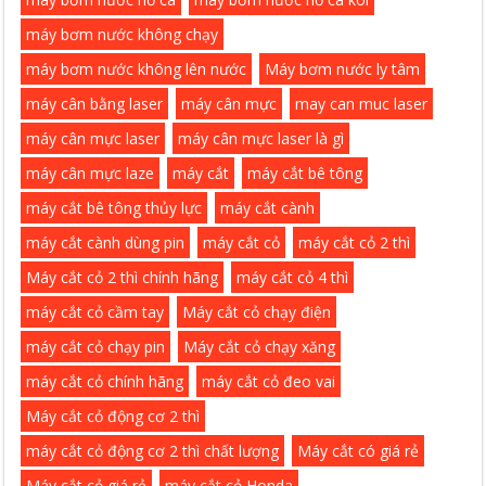
máy bơm nước không chạy
máy bơm nước không lên nước
Máy bơm nước ly tâm
máy cân bằng laser
máy cân mực
may can muc laser
máy cân mực laser
máy cân mực laser là gì
máy cân mực laze
máy cắt
máy cắt bê tông
máy cắt bê tông thủy lực
máy cắt cành
máy cắt cành dùng pin
máy cắt cỏ
máy cắt cỏ 2 thì
Máy cắt cỏ 2 thì chính hãng
máy cắt cỏ 4 thì
máy cắt cỏ cầm tay
Máy cắt cỏ chạy điện
máy cắt cỏ chạy pin
Máy cắt cỏ chạy xăng
máy cắt cỏ chính hãng
máy cắt cỏ đeo vai
Máy cắt cỏ động cơ 2 thì
máy cắt cỏ động cơ 2 thì chất lượng
Máy cắt có giá rẻ
Máy cắt cỏ giá rẻ
máy cắt cỏ Honda