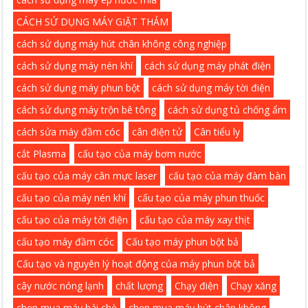
CÁCH SỬ DỤNG MÁY GIẶT THẢM
cách sử dụng máy hút chân không công nghiệp
cách sử dụng máy nén khí
cách sử dụng máy phát điện
cách sử dụng máy phun bột
cách sử dụng máy tời điện
cách sử dụng máy trộn bê tông
cách sử dụng tủ chống ẩm
cách sửa máy đầm cóc
cân điện tử
Cân tiểu ly
cắt Plasma
cấu tạo của máy bơm nước
cấu tạo của máy cân mực laser
cấu tạo của máy đàm bàn
cấu tạo của máy nén khí
cấu tạo của máy phun thuốc
cấu tạo của máy tời điện
cấu tạo của máy xay thịt
cấu tạo máy đầm cóc
Cấu tạo máy phun bột bả
Cấu tạo và nguyên lý hoạt động của máy phun bột bả
cây nước nóng lạnh
chất lượng
Chạy điện
Chạy xăng
chọn mua máy hái chè
chọn mua máy hút chân không