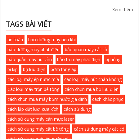
Xem thêm
TAGS BÀI VIẾT
an toàn
bảo dưỡng máy nén khí
bảo dưỡng máy phát điện
bảo quản máy cắt cỏ
bảo quản máy hút ẩm
bảo trì máy phát điện
bị hỏng
bí kíp
bộ lưu điện
bơm tăng áp
các loại máy ép nước mía
các loại máy hút chân không
Các loại máy trộn bê tông
cách chọn mua bộ lưu điện
cách chọn mua máy bơm nước gia đình
cách khắc phục
cách lắp đặt lưỡi cưa xích
cách sử dụng
cách sử dụng máy cân mực laser
cách sử dụng máy cắt bê tông
cách sử dụng máy cắt cỏ
cách sử dụng máy ép nước mía