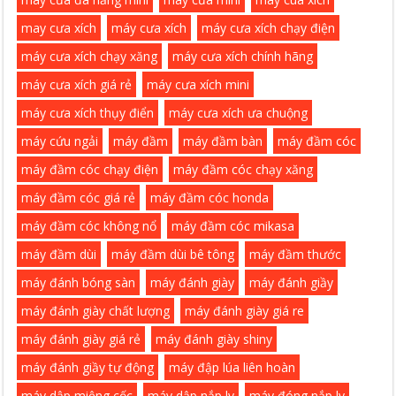
may cưa xích
máy cưa xích
máy cưa xích chạy điện
máy cưa xích chạy xăng
máy cưa xích chính hãng
máy cưa xích giá rẻ
máy cưa xích mini
máy cưa xích thụy điển
máy cưa xích ưa chuộng
máy cứu ngải
máy đầm
máy đầm bàn
máy đầm cóc
máy đầm cóc chạy điện
máy đầm cóc chạy xăng
máy đầm cóc giá rẻ
máy đầm cóc honda
máy đầm cóc không nổ
máy đầm cóc mikasa
máy đầm dùi
máy đầm dùi bê tông
máy đầm thước
máy đánh bóng sàn
máy đánh giày
máy đánh giầy
máy đánh giày chất lượng
máy đánh giày giá re
máy đánh giày giá rẻ
máy đánh giày shiny
máy đánh giầy tự động
máy đập lúa liên hoàn
máy dập miệng cốc
máy dập nắp ly
máy đóng nắp ly