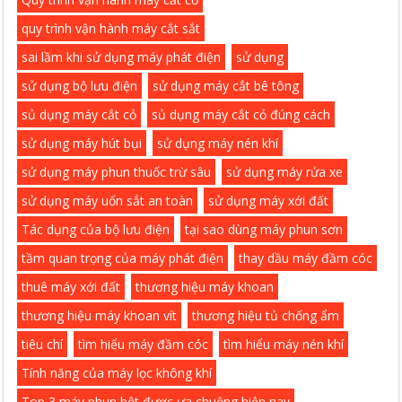
quy trình vận hành máy cắt sắt
sai lầm khi sử dụng máy phát điện
sử dụng
sử dụng bộ lưu điện
sử dụng máy cắt bê tông
sủ dụng máy cắt cỏ
sủ dụng máy cắt cỏ đúng cách
sử dụng máy hút bụi
sử dụng máy nén khí
sử dụng máy phun thuốc trừ sâu
sử dụng máy rửa xe
sử dụng máy uốn sắt an toàn
sử dụng máy xới đất
Tác dụng của bộ lưu điện
tại sao dùng máy phun sơn
tầm quan trọng của máy phát điện
thay dầu máy đầm cóc
thuê máy xới đất
thương hiệu máy khoan
thương hiệu máy khoan vít
thương hiệu tủ chống ẩm
tiêu chí
tìm hiểu máy đầm cóc
tìm hiểu máy nén khí
Tính năng của máy lọc không khí
Top 3 máy phun bột được ưa chuộng hiện nay