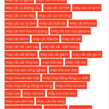
Máy cắt cỏ không dây
máy cắt cỏ mini
Máy cắt cỏ uy tín
máy cắt cỏ xe đẩy
máy cắt cọc bê tông
máy cắt cọc ly tâm
máy cắt duỗi sắt
máy cắt kim loại
máy cắt kim loại hồ quang
máy cắt kim loại plasma
máy cắt nhôm
máy cắt Plasma
máy cắt sắt
máy cắt sắt cầm tay
máy cắt sắt chất lượng
máy cắt sắt để bàn
Máy cắt sắt giá re
máy cắt sắt giá rẻ
máy cắt sắt thủy lực
máy chà sàn
mày chà sàn
máy chà sàn công nghiệp
máy chà sàn đơn
máy chà sàn liên hợp
máy chạy bằng động cơ điện
máy chạy bằng động cơ xăng
máy chiếu tia laser
máy cưa
máy cưa bàn
máy cưa bàn mini
máy cưa cầm tay
máy cưa đa năng
máy cưa đa năng mini
máy cưa mini
may cua xich