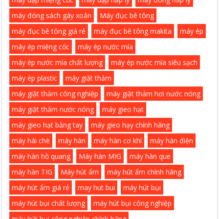
máy đóng sách gáy xoắn
Máy đục bê tông
máy đục bê tông giá rẻ
máy đục bê tông makita
máy ép
máy ép miệng cốc
máy ép nước mía
máy ép nước mía chất lượng
máy ép nước mía siêu sạch
máy ép plastic
máy giặt thảm
máy giặt thảm công nghiệp
máy giặt thảm hơi nước nóng
máy giặt thảm nước nóng
máy gieo hạt
máy gieo hạt bằng tay
máy gieo hạy chính hãng
máy hái chè
máy hàn
máy hàn cơ khí
máy hàn điện
máy hàn hồ quang
Máy hàn MIG
máy hàn que
máy hàn TIG
Máy hút ẩm
máy hút ẩm chính hãng
máy hút ẩm giá rẻ
may hut bui
máy hút bụi
máy hút bụi chất lượng
máy hút bụi công nghiệp
máy hút bụi công nghiệp chính hãng