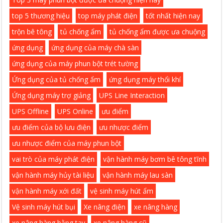
top 5 thương hiệu
top máy phát điện
tốt nhất hiện nay
trộn bê tông
tủ chống ẩm
tủ chống ẩm được ưa chuộng
ứng dụng
ứng dụng của máy chà sàn
ứng dụng của máy phun bột trét tường
Ứng dụng của tủ chống ẩm
ứng dụng máy thổi khí
Ứng dụng máy trợ giảng
UPS Line Interaction
UPS Offline
UPS Online
ưu điểm
ưu điểm của bộ lưu điện
ưu nhược điểm
ưu nhược điểm của máy phun bột
vai trò của máy phát điện
vận hành máy bơm bê tông tĩnh
vận hành máy hủy tài liệu
vận hành máy lau sàn
vận hành máy xới đất
vệ sinh máy hút ẩm
Vệ sinh máy hút bụi
Xe nâng điện
xe nâng hàng
xe nâng hàng bằng tay
xe nâng hàng cũ