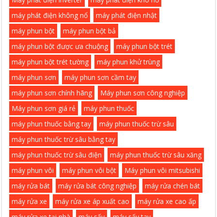
máy phát điện không nổ
máy phát điện nhật
máy phun bột
máy phun bột bả
máy phun bột được ưa chuộng
máy phun bột trét
máy phun bột trét tường
máy phun khử trùng
máy phun sơn
máy phun sơn cầm tay
máy phun sơn chính hãng
Máy phun sơn công nghiệp
Máy phun sơn giá rẻ
máy phun thuốc
máy phun thuốc bằng tay
máy phun thuốc trừ sâu
máy phun thuốc trừ sâu bằng tay
máy phun thuốc trừ sâu điện
máy phun thuốc trừ sâu xăng
máy phun vôi
máy phun vôi bột
Máy phun vôi mitsubishi
máy rửa bát
máy rửa bát công nghiệp
máy rửa chén bát
máy rửa xe
máy rửa xe áp xuất cao
máy rửa xe cao ấp
máy rửa xe tại nhà
máy sấy
máy sấy tay