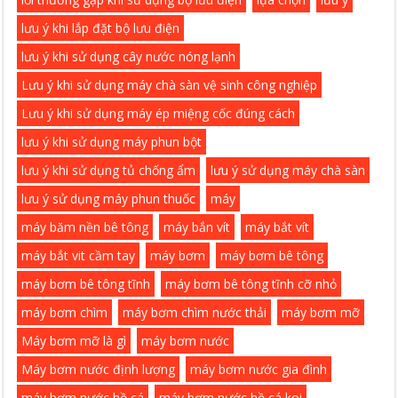
lưu ý khi lắp đặt bộ lưu điện
lưu ý khi sử dụng cây nước nóng lạnh
Lưu ý khi sử dụng máy chà sàn vệ sinh công nghiệp
Lưu ý khi sử dụng máy ép miệng cốc đúng cách
lưu ý khi sử dụng máy phun bột
lưu ý khi sử dụng tủ chống ẩm
lưu ý sử dụng máy chà sàn
lưu ý sử dụng máy phun thuốc
máy
máy băm nền bê tông
máy bắn vít
máy bắt vít
máy bắt vit cầm tay
máy bơm
máy bơm bê tông
máy bơm bê tông tĩnh
máy bơm bê tông tĩnh cỡ nhỏ
máy bơm chìm
máy bơm chìm nước thải
máy bơm mỡ
Máy bơm mỡ là gì
máy bơm nước
Máy bơm nước định lượng
máy bơm nước gia đình
máy bơm nước hồ cá
máy bơm nước hồ cá koi