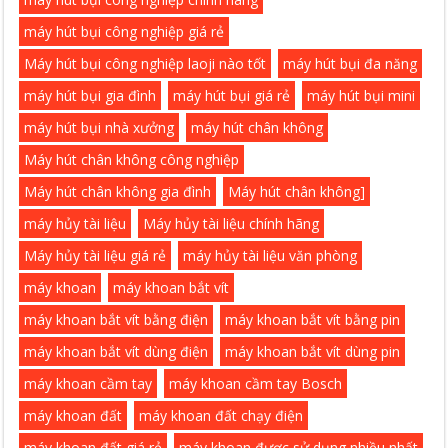
máy hút bụi công nghiệp giá rẻ
Máy hút bụi công nghiệp laoji nào tốt
máy hút bụi đa năng
máy hút bụi gia đình
máy hút bụi giá rẻ
máy hút bụi mini
máy hút bụi nhà xưởng
máy hút chân không
Máy hút chân không công nghiệp
Máy hút chân không gia đình
Máy hút chân không]
máy hủy tài liệu
Máy hủy tài liệu chính hãng
Máy hủy tài liệu giá rẻ
máy hủy tài liệu văn phòng
máy khoan
máy khoan bắt vít
máy khoan bắt vít bằng điện
máy khoan bắt vít bằng pin
máy khoan bắt vít dùng điện
máy khoan bắt vít dùng pin
máy khoan cầm tay
máy khoan cầm tay Bosch
máy khoan đất
máy khoan đất chạy điện
máy khoan đất giá rẻ
máy khoan được sử dụng nhiều nhất