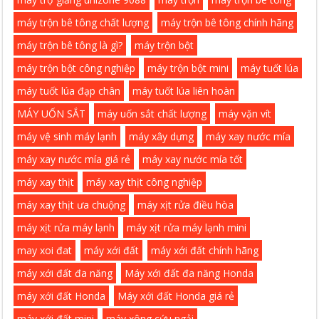
máy trộn bê tông chất lượng
máy trộn bê tông chính hãng
máy trộn bê tông là gì?
máy trộn bột
máy trộn bột công nghiệp
máy trộn bột mini
máy tuốt lúa
máy tuốt lúa đạp chân
máy tuốt lúa liên hoàn
MÁY UỐN SẮT
máy uốn sắt chất lượng
máy vặn vít
máy vệ sinh máy lạnh
máy xây dựng
máy xay nước mía
máy xay nước mía giá rẻ
máy xay nước mía tốt
máy xay thịt
máy xay thịt công nghiệp
máy xay thịt ưa chuộng
máy xịt rửa điều hòa
máy xịt rửa máy lạnh
máy xịt rửa máy lạnh mini
may xoi đat
máy xới đất
máy xới đất chính hãng
máy xới đất đa năng
Máy xới đất đa năng Honda
máy xới đất Honda
Máy xới đất Honda giá rẻ
máy xới đất mini
máy xông cứu ngải