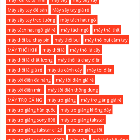
Máy sấy tay để sàn
Máy sấy tay giá rẻ
máy sấy tay treo tường
máy tách hạt ngô
máy tách hạt ngô giá rẻ
máy tách ngô
máy thái thịt
máy thổi bụ chạy pin
máy thổi bụi
máy thổi bụi cầm tay
MÁY THỔI KHÍ
máy thổi lá
máy thổi lá cây
máy thổi lá chất lượng
máy thổi lá chạy điện
máy thổi lá giá rẻ
máy tỉa cành cây
máy tời điện
máy tời điện đa năng
máy tời điện giá rẻ
máy tời điện mini
máy tời điện thông dụng
MÁY TRỢ GẢING
máy trợ giảng
máy trợ giảng giá rẻ
máy trợ giảng hàn quốc
máy trợ giảng không dây
máy trợ giảng sony 898
máy trợ giảng takstar
máy trợ giảng takstar e126
máy trợ giảng tốt
máy trợ giảng unizone 9088
máy trộn
máy trộn bê tông