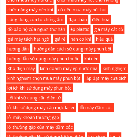
chức năng máy nén khí
có nên mua máy hút bụi
công dụng của tủ chống ẩm
đạp chân
điều hòa
đồ bảo hộ của người thợ hàn
ép plastic
giá máy cắt cỏ
giá máy tách hạt ngô
giá rẻ
hàn cơ khí
hiệu quả
hướng dẫn
hướng dẫn cách sử dụng máy phun bột
hướng dẫn sử dụng máy phun thuốc
khí nén
Kho điện máy
kinh doanh máy ép nước mía
kinh nghiệm
kinh nghiệm chọn mua máy phun bột
lắp đặt máy cưa xích
lợi ích khi sử dụng máy phun bột
Lỗi khi sử dụng cân điện tử
lỗi khi sử dụng máy cân mực laser
lỗi máy đầm cóc
lỗi máy khoan thường gặp
lỗi thường gặp của máy đầm cóc
lỗi thường gặp khi sử dụng bộ lưu điện
lựa chọn
lưu ý