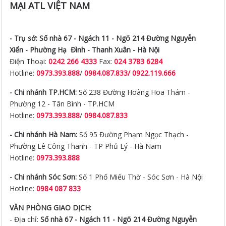
MẠI ATL VIỆT NAM
- Trụ sở:
Số nhà 67 - Ngách 11 - Ngõ 214 Đường Nguyễn
Xiển -
Phường Hạ Đình - Thanh Xuân - Hà Nội
Điện Thoại:
0242 266 4333
Fax:
024 3783 6284
Hotline:
0973.393.888
/
0984.087.833/ 0922.119.666
- Chi nhánh TP.HCM:
Số 238 Đường Hoàng Hoa Thám -
Phường 12 - Tân Bình - TP.HCM
Hotline:
0973.393.888
/
0984.087.833
- Chi nhánh Hà Nam:
Số 95 Đường Phạm Ngọc Thạch -
Phường Lê Công Thanh - TP Phủ Lý - Hà Nam
Hotline:
0973.393.888
- Chi nhánh Sóc Sơn:
Số 1 Phố Miếu Thờ - Sóc Sơn - Hà Nội
Hotline:
0984 087 833
VĂN PHÒNG GIAO DỊCH:
- Địa chỉ:
Số nhà 67 - Ngách 11 - Ngõ 214 Đường Nguyễn