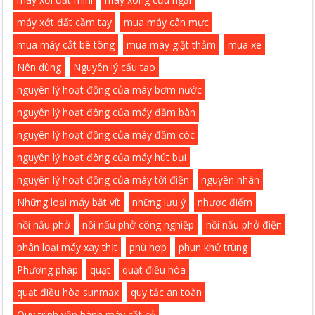
máy xớt đất cầm tay
mua máy cân mực
mua máy cắt bê tông
mua máy giặt thảm
mua xe
Nên dùng
Nguyên lý cấu tạo
nguyên lý hoạt động của máy bơm nước
nguyên lý hoạt động của máy đầm bàn
nguyên lý hoạt động của máy đầm cóc
nguyên lý hoạt động của máy hút bụi
nguyên lý hoạt động của máy tời điện
nguyên nhân
Những loại máy bắt vít
những lưu ý
nhược điểm
nồi nấu phở
nồi nấu phở công nghiệp
nồi nấu phở điện
phân loại máy xay thịt
phù hợp
phun khử trùng
Phương pháp
quạt
quạt điều hòa
quạt điều hòa sunmax
quy tắc an toàn
Quy trình vận hành máy cắt cỏ