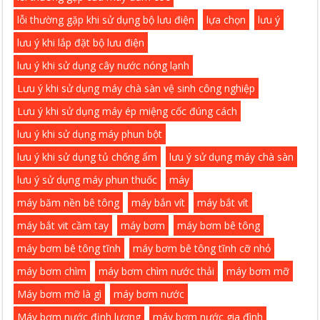
lỗi thường gặp khi sử dụng bộ lưu điện
lựa chọn
lưu ý
lưu ý khi lắp đặt bộ lưu điện
lưu ý khi sử dụng cây nước nóng lạnh
Lưu ý khi sử dụng máy chà sàn vệ sinh công nghiệp
Lưu ý khi sử dụng máy ép miệng cốc đúng cách
lưu ý khi sử dụng máy phun bột
lưu ý khi sử dụng tủ chống ẩm
lưu ý sử dụng máy chà sàn
lưu ý sử dụng máy phun thuốc
máy
máy băm nền bê tông
máy bắn vít
máy bắt vít
máy bắt vit cầm tay
máy bơm
máy bơm bê tông
máy bơm bê tông tĩnh
máy bơm bê tông tĩnh cỡ nhỏ
máy bơm chìm
máy bơm chìm nước thải
máy bơm mỡ
Máy bơm mỡ là gì
máy bơm nước
Máy bơm nước định lượng
máy bơm nước gia đình