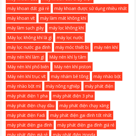
máy khoan đất giá rẻ
máy khoan được sử dụng nhiều nhất
máy khoan vít
máy làm mát không khí
máy làm sạch giày
máy lọc không khí
Máy lọc không khí là gì
máy lọc nước
máy lọc nước gia đình
máy móc thiết bị
máy nén khí
máy nén khí làm gì
Máy nén khí ly tâm
Máy nén khí phổ biến
Máy nén khí piston
Máy nén khí trục vít
máy nhám bê tông
máy nhào bột
máy nhào bột mì
máy nông nghiệp
máy phát điện
máy phát điện 1 pha
máy phát điện 3 pha
máy phát điện chạy dầu
máy phát điện chạy xăng
máy phát điện Fadi
máy phát điện gai đình tốt nhất
máy phát điện gia đình
máy phát điện gia đình giá rẻ
máy phát điện giá rẻ
máy phát điện Honda