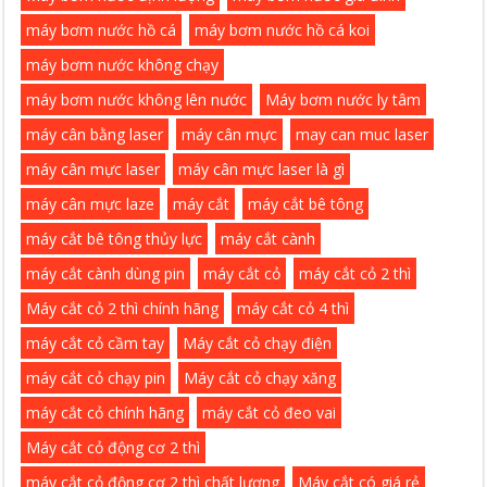
máy bơm nước hồ cá
máy bơm nước hồ cá koi
máy bơm nước không chạy
máy bơm nước không lên nước
Máy bơm nước ly tâm
máy cân bằng laser
máy cân mực
may can muc laser
máy cân mực laser
máy cân mực laser là gì
máy cân mực laze
máy cắt
máy cắt bê tông
máy cắt bê tông thủy lực
máy cắt cành
máy cắt cành dùng pin
máy cắt cỏ
máy cắt cỏ 2 thì
Máy cắt cỏ 2 thì chính hãng
máy cắt cỏ 4 thì
máy cắt cỏ cầm tay
Máy cắt cỏ chạy điện
máy cắt cỏ chạy pin
Máy cắt cỏ chạy xăng
máy cắt cỏ chính hãng
máy cắt cỏ đeo vai
Máy cắt cỏ động cơ 2 thì
máy cắt cỏ động cơ 2 thì chất lượng
Máy cắt có giá rẻ