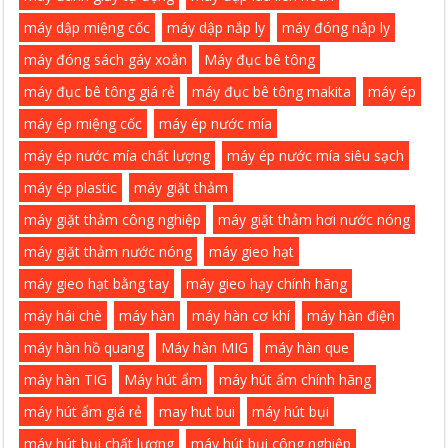
máy dập miệng cốc
máy dập nắp ly
máy đóng nắp ly
máy đóng sách gáy xoắn
Máy đục bê tông
máy đục bê tông giá rẻ
máy đục bê tông makita
máy ép
máy ép miệng cốc
máy ép nước mía
máy ép nước mía chất lượng
máy ép nước mía siêu sạch
máy ép plastic
máy giặt thảm
máy giặt thảm công nghiệp
máy giặt thảm hơi nước nóng
máy giặt thảm nước nóng
máy gieo hạt
máy gieo hạt bằng tay
máy gieo hạy chính hãng
máy hái chè
máy hàn
máy hàn cơ khí
máy hàn điện
máy hàn hồ quang
Máy hàn MIG
máy hàn que
máy hàn TIG
Máy hút ẩm
máy hút ẩm chính hãng
máy hút ẩm giá rẻ
may hut bui
máy hút bụi
máy hút bụi chất lượng
máy hút bụi công nghiệp