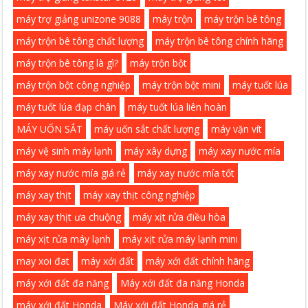
máy trợ giảng unizone 9088
máy trộn
máy trộn bê tông
máy trộn bê tông chất lượng
máy trộn bê tông chính hãng
máy trộn bê tông là gì?
máy trộn bột
máy trộn bột công nghiệp
máy trộn bột mini
máy tuốt lúa
máy tuốt lúa đạp chân
máy tuốt lúa liên hoàn
MÁY UỐN SẮT
máy uốn sắt chất lượng
máy vặn vít
máy vệ sinh máy lạnh
máy xây dựng
máy xay nước mía
máy xay nước mía giá rẻ
máy xay nước mía tốt
máy xay thịt
máy xay thịt công nghiệp
máy xay thịt ưa chuộng
máy xịt rửa điều hòa
máy xịt rửa máy lạnh
máy xịt rửa máy lạnh mini
may xoi đat
máy xới đất
máy xới đất chính hãng
máy xới đất đa năng
Máy xới đất đa năng Honda
máy xới đất Honda
Máy xới đất Honda giá rẻ