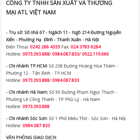
CÔNG TY TNHH SẢN XUẤT VÀ THƯƠNG
MẠI ATL VIỆT NAM
- Trụ sở:
Số nhà 67 - Ngách 11 - Ngõ 214 Đường Nguyễn
Xiển -
Phường Hạ Đình - Thanh Xuân - Hà Nội
Điện Thoại:
0242 266 4333
Fax:
024 3783 6284
Hotline:
0973.393.888
/
0984.087.833/ 0922.119.666
- Chi nhánh TP.HCM:
Số 238 Đường Hoàng Hoa Thám -
Phường 12 - Tân Bình - TP.HCM
Hotline:
0973.393.888
/
0984.087.833
- Chi nhánh Hà Nam:
Số 95 Đường Phạm Ngọc Thạch -
Phường Lê Công Thanh - TP Phủ Lý - Hà Nam
Hotline:
0973.393.888
- Chi nhánh Sóc Sơn:
Số 1 Phố Miếu Thờ - Sóc Sơn - Hà Nội
Hotline:
0984 087 833
VĂN PHÒNG GIAO DỊCH: