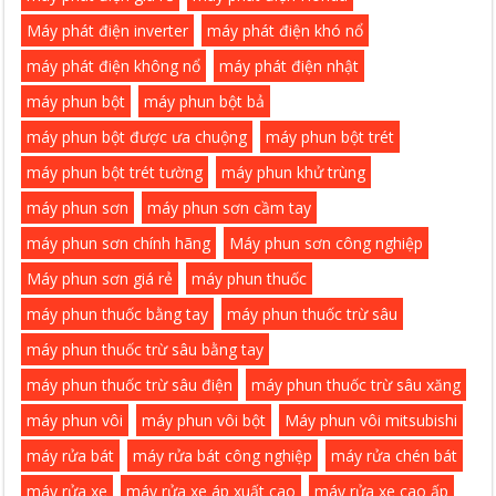
Máy phát điện inverter
máy phát điện khó nổ
máy phát điện không nổ
máy phát điện nhật
máy phun bột
máy phun bột bả
máy phun bột được ưa chuộng
máy phun bột trét
máy phun bột trét tường
máy phun khử trùng
máy phun sơn
máy phun sơn cầm tay
máy phun sơn chính hãng
Máy phun sơn công nghiệp
Máy phun sơn giá rẻ
máy phun thuốc
máy phun thuốc bằng tay
máy phun thuốc trừ sâu
máy phun thuốc trừ sâu bằng tay
máy phun thuốc trừ sâu điện
máy phun thuốc trừ sâu xăng
máy phun vôi
máy phun vôi bột
Máy phun vôi mitsubishi
máy rửa bát
máy rửa bát công nghiệp
máy rửa chén bát
máy rửa xe
máy rửa xe áp xuất cao
máy rửa xe cao ấp