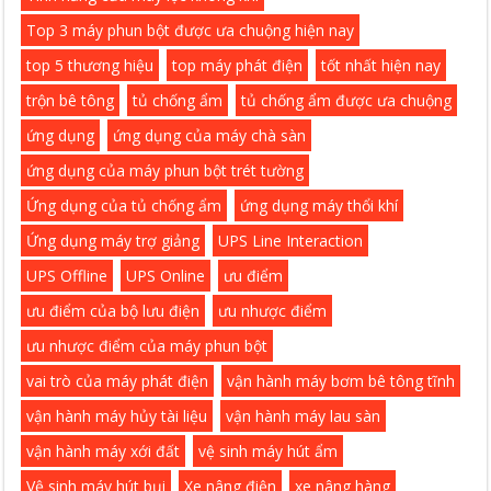
Top 3 máy phun bột được ưa chuộng hiện nay
top 5 thương hiệu
top máy phát điện
tốt nhất hiện nay
trộn bê tông
tủ chống ẩm
tủ chống ẩm được ưa chuộng
ứng dụng
ứng dụng của máy chà sàn
ứng dụng của máy phun bột trét tường
Ứng dụng của tủ chống ẩm
ứng dụng máy thổi khí
Ứng dụng máy trợ giảng
UPS Line Interaction
UPS Offline
UPS Online
ưu điểm
ưu điểm của bộ lưu điện
ưu nhược điểm
ưu nhược điểm của máy phun bột
vai trò của máy phát điện
vận hành máy bơm bê tông tĩnh
vận hành máy hủy tài liệu
vận hành máy lau sàn
vận hành máy xới đất
vệ sinh máy hút ẩm
Vệ sinh máy hút bụi
Xe nâng điện
xe nâng hàng