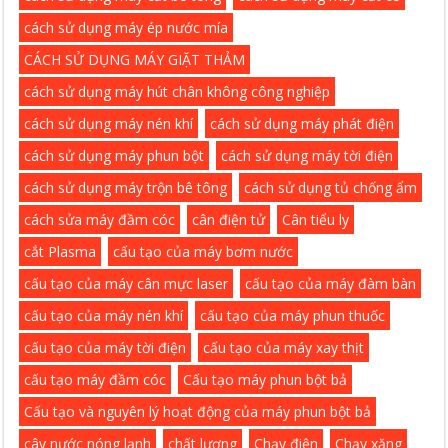
cách sử dụng máy ép nước mía
CÁCH SỬ DỤNG MÁY GIẶT THẢM
cách sử dụng máy hút chân không công nghiệp
cách sử dụng máy nén khí
cách sử dụng máy phát điện
cách sử dụng máy phun bột
cách sử dụng máy tời điện
cách sử dụng máy trộn bê tông
cách sử dụng tủ chống ẩm
cách sửa máy đầm cóc
cân điện tử
Cân tiểu ly
cắt Plasma
cấu tạo của máy bơm nước
cấu tạo của máy cân mực laser
cấu tạo của máy đàm bàn
cấu tạo của máy nén khí
cấu tạo của máy phun thuốc
cấu tạo của máy tời điện
cấu tạo của máy xay thịt
cấu tạo máy đầm cóc
Cấu tạo máy phun bột bả
Cấu tạo và nguyên lý hoạt động của máy phun bột bả
cây nước nóng lạnh
chất lượng
Chạy điện
Chạy xăng