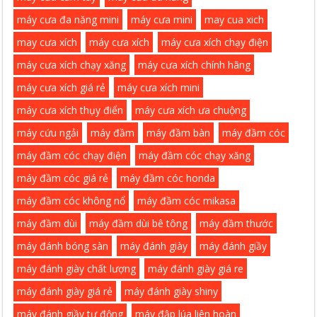
máy cưa đa năng mini
máy cưa mini
may cua xich
may cưa xích
máy cưa xích
máy cưa xích chạy điện
máy cưa xích chạy xăng
máy cưa xích chính hãng
máy cưa xích giá rẻ
máy cưa xích mini
máy cưa xích thụy điển
máy cưa xích ưa chuộng
máy cứu ngải
máy đầm
máy đầm bàn
máy đầm cóc
máy đầm cóc chạy điện
máy đầm cóc chạy xăng
máy đầm cóc giá rẻ
máy đầm cóc honda
máy đầm cóc không nổ
máy đầm cóc mikasa
máy đầm dùi
máy đầm dùi bê tông
máy đầm thước
máy đánh bóng sàn
máy đánh giày
máy đánh giầy
máy đánh giày chất lượng
máy đánh giày giá re
máy đánh giày giá rẻ
máy đánh giày shiny
máy đánh giầy tự động
máy đập lúa liên hoàn