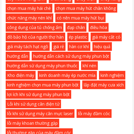
chọn mua máy hái chè
chọn mua máy hút chân không
chức năng máy nén khí
có nên mua máy hút bụi
công dụng của tủ chống ẩm
đạp chân
điều hòa
đồ bảo hộ của người thợ hàn
ép plastic
giá máy cắt cỏ
giá máy tách hạt ngô
giá rẻ
hàn cơ khí
hiệu quả
hướng dẫn
hướng dẫn cách sử dụng máy phun bột
hướng dẫn sử dụng máy phun thuốc
khí nén
Kho điện máy
kinh doanh máy ép nước mía
kinh nghiệm
kinh nghiệm chọn mua máy phun bột
lắp đặt máy cưa xích
lợi ích khi sử dụng máy phun bột
Lỗi khi sử dụng cân điện tử
lỗi khi sử dụng máy cân mực laser
lỗi máy đầm cóc
lỗi máy khoan thường gặp
lỗi thường gặp của máy đầm cóc