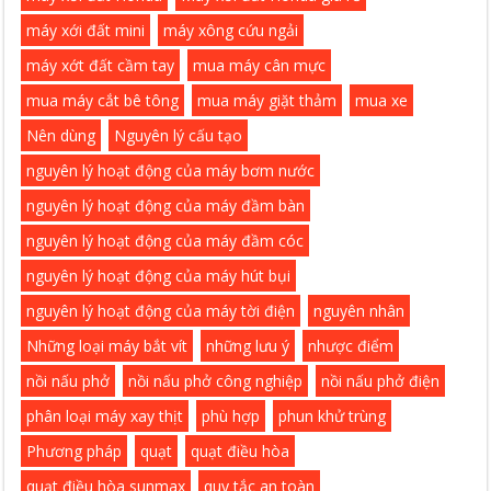
máy xới đất mini
máy xông cứu ngải
máy xớt đất cầm tay
mua máy cân mực
mua máy cắt bê tông
mua máy giặt thảm
mua xe
Nên dùng
Nguyên lý cấu tạo
nguyên lý hoạt động của máy bơm nước
nguyên lý hoạt động của máy đầm bàn
nguyên lý hoạt động của máy đầm cóc
nguyên lý hoạt động của máy hút bụi
nguyên lý hoạt động của máy tời điện
nguyên nhân
Những loại máy bắt vít
những lưu ý
nhược điểm
nồi nấu phở
nồi nấu phở công nghiệp
nồi nấu phở điện
phân loại máy xay thịt
phù hợp
phun khử trùng
Phương pháp
quạt
quạt điều hòa
quạt điều hòa sunmax
quy tắc an toàn