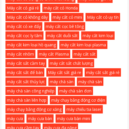
Máy cắt cỏ giá rẻ
máy cắt cỏ Honda
Máy cắt cỏ không dây
máy cắt cỏ mini
Máy cắt cỏ uy tín
máy cắt cỏ xe đẩy
máy cắt cọc bê tông
máy cắt cọc ly tâm
máy cắt duỗi sắt
máy cắt kim loại
máy cắt kim loại hồ quang
máy cắt kim loại plasma
máy cắt nhôm
máy cắt Plasma
máy cắt sắt
máy cắt sắt cầm tay
máy cắt sắt chất lượng
máy cắt sắt để bàn
Máy cắt sắt giá re
máy cắt sắt giá rẻ
máy cắt sắt thủy lực
máy chà sàn
mày chà sàn
máy chà sàn công nghiệp
máy chà sàn đơn
máy chà sàn liên hợp
máy chạy bằng động cơ điện
máy chạy bằng động cơ xăng
máy chiếu tia laser
máy cưa
máy cưa bàn
máy cưa bàn mini
máy cưa cầm tay
máy cưa đa năng