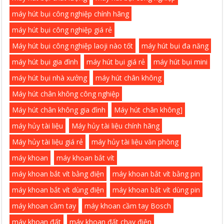
máy hút bụi công nghiệp chính hãng
máy hút bụi công nghiệp giá rẻ
Máy hút bụi công nghiệp laoji nào tốt
máy hút bụi đa năng
máy hút bụi gia đình
máy hút bụi giá rẻ
máy hút bụi mini
máy hút bụi nhà xưởng
máy hút chân không
Máy hút chân không công nghiệp
Máy hút chân không gia đình
Máy hút chân không]
máy hủy tài liệu
Máy hủy tài liệu chính hãng
Máy hủy tài liệu giá rẻ
máy hủy tài liệu văn phòng
máy khoan
máy khoan bắt vít
máy khoan bắt vít bằng điện
máy khoan bắt vít bằng pin
máy khoan bắt vít dùng điện
máy khoan bắt vít dùng pin
máy khoan cầm tay
máy khoan cầm tay Bosch
máy khoan đất
máy khoan đất chạy điện