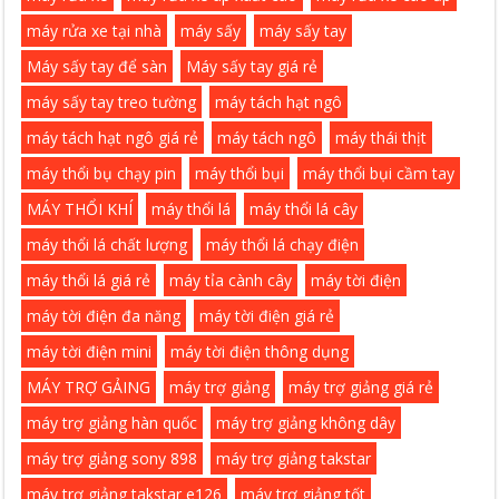
máy rửa xe tại nhà
máy sấy
máy sấy tay
Máy sấy tay để sàn
Máy sấy tay giá rẻ
máy sấy tay treo tường
máy tách hạt ngô
máy tách hạt ngô giá rẻ
máy tách ngô
máy thái thịt
máy thổi bụ chạy pin
máy thổi bụi
máy thổi bụi cầm tay
MÁY THỔI KHÍ
máy thổi lá
máy thổi lá cây
máy thổi lá chất lượng
máy thổi lá chạy điện
máy thổi lá giá rẻ
máy tỉa cành cây
máy tời điện
máy tời điện đa năng
máy tời điện giá rẻ
máy tời điện mini
máy tời điện thông dụng
MÁY TRỢ GẢING
máy trợ giảng
máy trợ giảng giá rẻ
máy trợ giảng hàn quốc
máy trợ giảng không dây
máy trợ giảng sony 898
máy trợ giảng takstar
máy trợ giảng takstar e126
máy trợ giảng tốt