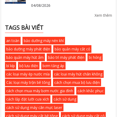
04/08/2026
Xem thêm
TAGS BÀI VIẾT
an toàn
bảo dưỡng máy nén khí
bảo dưỡng máy phát điện
bảo quản máy cắt cỏ
bảo quản máy hút ẩm
bảo trì máy phát điện
bị hỏng
bí kíp
bộ lưu điện
bơm tăng áp
các loại máy ép nước mía
các loại máy hút chân không
Các loại máy trộn bê tông
cách chọn mua bộ lưu điện
cách chọn mua máy bơm nước gia đình
cách khắc phục
cách lắp đặt lưỡi cưa xích
cách sử dụng
cách sử dụng máy cân mực laser
cách sử dụng máy cắt bê tông
cách sử dụng máy cắt cỏ