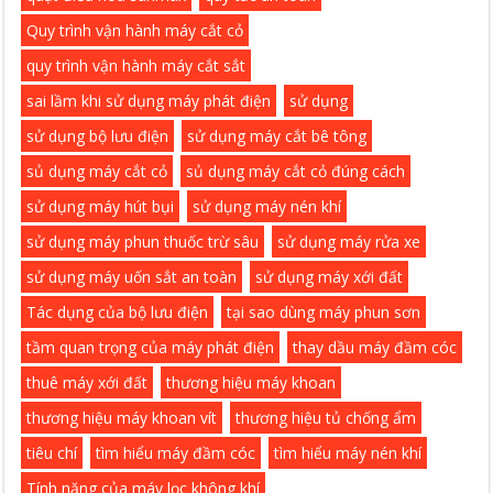
Quy trình vận hành máy cắt cỏ
quy trình vận hành máy cắt sắt
sai lầm khi sử dụng máy phát điện
sử dụng
sử dụng bộ lưu điện
sử dụng máy cắt bê tông
sủ dụng máy cắt cỏ
sủ dụng máy cắt cỏ đúng cách
sử dụng máy hút bụi
sử dụng máy nén khí
sử dụng máy phun thuốc trừ sâu
sử dụng máy rửa xe
sử dụng máy uốn sắt an toàn
sử dụng máy xới đất
Tác dụng của bộ lưu điện
tại sao dùng máy phun sơn
tầm quan trọng của máy phát điện
thay dầu máy đầm cóc
thuê máy xới đất
thương hiệu máy khoan
thương hiệu máy khoan vít
thương hiệu tủ chống ẩm
tiêu chí
tìm hiểu máy đầm cóc
tìm hiểu máy nén khí
Tính năng của máy lọc không khí