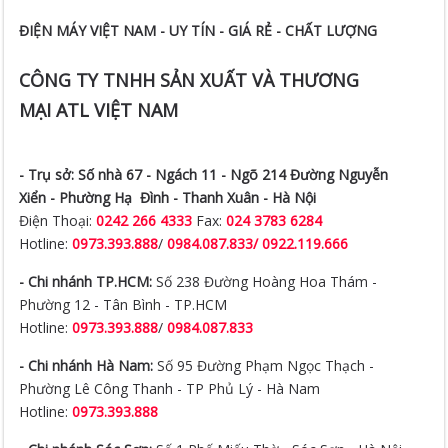
ĐIỆN MÁY VIỆT NAM - UY TÍN - GIÁ RẺ - CHẤT LƯỢNG
CÔNG TY TNHH SẢN XUẤT VÀ THƯƠNG
MẠI ATL VIỆT NAM
- Trụ sở:
Số nhà 67 - Ngách 11 - Ngõ 214 Đường Nguyễn
Xiển -
Phường Hạ Đình - Thanh Xuân - Hà Nội
Điện Thoại:
0242 266 4333
Fax:
024 3783 6284
Hotline:
0973.393.888
/
0984.087.833/ 0922.119.666
- Chi nhánh TP.HCM:
Số 238 Đường Hoàng Hoa Thám -
Phường 12 - Tân Bình - TP.HCM
Hotline:
0973.393.888
/
0984.087.833
- Chi nhánh Hà Nam:
Số 95 Đường Phạm Ngọc Thạch -
Phường Lê Công Thanh - TP Phủ Lý - Hà Nam
Hotline:
0973.393.888