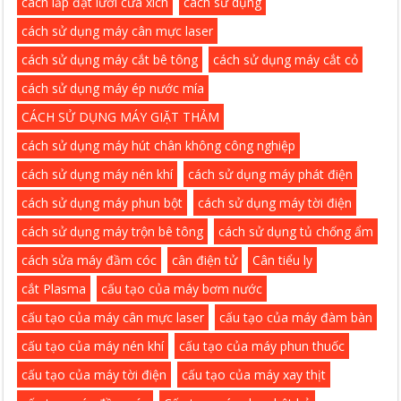
cách lắp đặt lưỡi cưa xích
cách sử dụng
cách sử dụng máy cân mực laser
cách sử dụng máy cắt bê tông
cách sử dụng máy cắt cỏ
cách sử dụng máy ép nước mía
CÁCH SỬ DỤNG MÁY GIẶT THẢM
cách sử dụng máy hút chân không công nghiệp
cách sử dụng máy nén khí
cách sử dụng máy phát điện
cách sử dụng máy phun bột
cách sử dụng máy tời điện
cách sử dụng máy trộn bê tông
cách sử dụng tủ chống ẩm
cách sửa máy đầm cóc
cân điện tử
Cân tiểu ly
cắt Plasma
cấu tạo của máy bơm nước
cấu tạo của máy cân mực laser
cấu tạo của máy đàm bàn
cấu tạo của máy nén khí
cấu tạo của máy phun thuốc
cấu tạo của máy tời điện
cấu tạo của máy xay thịt