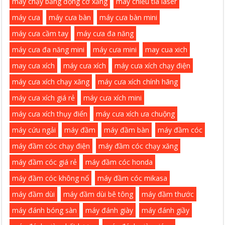
máy chạy bằng động cơ xăng
máy chiếu tia laser
máy cưa
máy cưa bàn
máy cưa bàn mini
máy cưa cầm tay
máy cưa đa năng
máy cưa đa năng mini
máy cưa mini
may cua xich
may cưa xích
máy cưa xích
máy cưa xích chạy điện
máy cưa xích chạy xăng
máy cưa xích chính hãng
máy cưa xích giá rẻ
máy cưa xích mini
máy cưa xích thụy điển
máy cưa xích ưa chuộng
máy cứu ngải
máy đầm
máy đầm bàn
máy đầm cóc
máy đầm cóc chạy điện
máy đầm cóc chạy xăng
máy đầm cóc giá rẻ
máy đầm cóc honda
máy đầm cóc không nổ
máy đầm cóc mikasa
máy đầm dùi
máy đầm dùi bê tông
máy đầm thước
máy đánh bóng sàn
máy đánh giày
máy đánh giầy