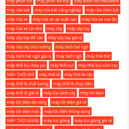
máy phun vôi
máy phun vôi bột
Máy phun vôi mitsubishi
máy rửa bát
máy rửa bát công nghiệp
máy rửa chén bát
máy rửa xe
máy rửa xe áp xuất cao
máy rửa xe cao ấp
máy rửa xe tại nhà
máy sấy
máy sấy tay
Máy sấy tay để sàn
Máy sấy tay giá rẻ
máy sấy tay treo tường
máy tách hạt ngô
máy tách hạt ngô giá rẻ
máy tách ngô
máy thái thịt
máy thổi bụ chạy pin
máy thổi bụi
máy thổi bụi cầm tay
MÁY THỔI KHÍ
máy thổi lá
máy thổi lá cây
máy thổi lá chất lượng
máy thổi lá chạy điện
máy thổi lá giá rẻ
máy tỉa cành cây
máy tời điện
máy tời điện đa năng
máy tời điện giá rẻ
máy tời điện mini
máy tời điện thông dụng
MÁY TRỢ GẢING
máy trợ giảng
máy trợ giảng giá rẻ