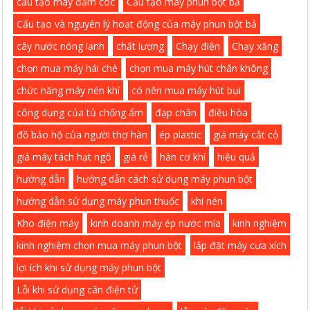
cấu tạo máy đầm cóc
Cấu tạo máy phun bột bả
Cấu tạo và nguyên lý hoạt động của máy phun bột bả
cây nước nóng lạnh
chất lượng
Chạy điện
Chạy xăng
chọn mua máy hái chè
chọn mua máy hút chân không
chức năng máy nén khí
có nên mua máy hút bụi
công dụng của tủ chống ẩm
đạp chân
điều hòa
đồ bảo hộ của người thợ hàn
ép plastic
giá máy cắt cỏ
giá máy tách hạt ngô
giá rẻ
hàn cơ khí
hiệu quả
hướng dẫn
hướng dẫn cách sử dụng máy phun bột
hướng dẫn sử dụng máy phun thuốc
khí nén
Kho điện máy
kinh doanh máy ép nước mía
kinh nghiệm
kinh nghiệm chọn mua máy phun bột
lắp đặt máy cưa xích
lợi ích khi sử dụng máy phun bột
Lỗi khi sử dụng cân điện tử