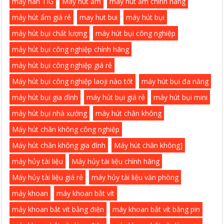
máy hàn TIG
Máy hút ẩm
máy hút ẩm chính hãng
máy hút ẩm giá rẻ
may hut bui
máy hút bụi
máy hút bụi chất lượng
máy hút bụi công nghiệp
máy hút bụi công nghiệp chính hãng
máy hút bụi công nghiệp giá rẻ
Máy hút bụi công nghiệp laoji nào tốt
máy hút bụi đa năng
máy hút bụi gia đình
máy hút bụi giá rẻ
máy hút bụi mini
máy hút bụi nhà xưởng
máy hút chân không
Máy hút chân không công nghiệp
Máy hút chân không gia đình
Máy hút chân không]
máy hủy tài liệu
Máy hủy tài liệu chính hãng
Máy hủy tài liệu giá rẻ
máy hủy tài liệu văn phòng
máy khoan
máy khoan bắt vít
máy khoan bắt vít bằng điện
máy khoan bắt vít bằng pin