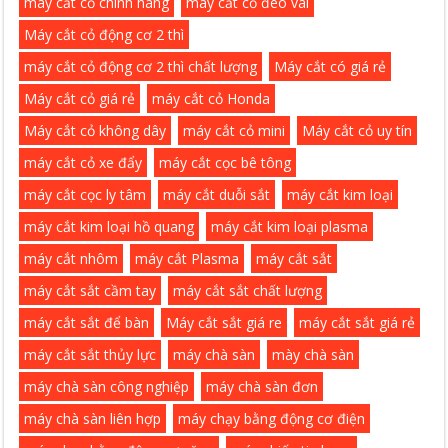
máy cắt cỏ chính hãng
máy cắt cỏ đeo vai
Máy cắt cỏ động cơ 2 thì
máy cắt cỏ động cơ 2 thì chất lượng
Máy cắt có giá rẻ
Máy cắt cỏ giá rẻ
máy cắt cỏ Honda
Máy cắt cỏ không dây
máy cắt cỏ mini
Máy cắt cỏ uy tín
máy cắt cỏ xe đẩy
máy cắt cọc bê tông
máy cắt cọc ly tâm
máy cắt duỗi sắt
máy cắt kim loại
máy cắt kim loại hồ quang
máy cắt kim loại plasma
máy cắt nhôm
máy cắt Plasma
máy cắt sắt
máy cắt sắt cầm tay
máy cắt sắt chất lượng
máy cắt sắt để bàn
Máy cắt sắt giá re
máy cắt sắt giá rẻ
máy cắt sắt thủy lực
máy chà sàn
mày chà sàn
máy chà sàn công nghiệp
máy chà sàn đơn
máy chà sàn liên hợp
máy chạy bằng động cơ điện