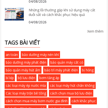
04/08/2026
Những lỗi thường gặp khi sử dụng máy cắt
duỗi sắt và cách khắc phục hiệu quả
04/08/2026
Xem thêm
TAGS BÀI VIẾT
an toàn
bảo dưỡng máy nén khí
bảo dưỡng máy phát điện
bảo quản máy cắt cỏ
bảo quản máy hút ẩm
bảo trì máy phát điện
bị hỏng
bí kíp
bộ lưu điện
bơm tăng áp
các loại máy ép nước mía
các loại máy hút chân không
Các loại máy trộn bê tông
cách chọn mua bộ lưu điện
cách chọn mua máy bơm nước gia đình
cách khắc phục