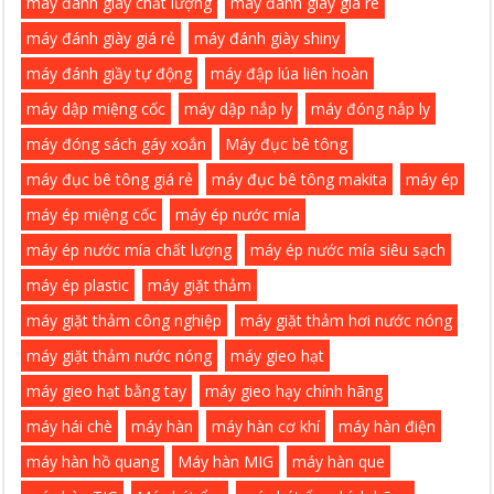
máy đánh giày chất lượng
máy đánh giày giá re
máy đánh giày giá rẻ
máy đánh giày shiny
máy đánh giầy tự động
máy đập lúa liên hoàn
máy dập miệng cốc
máy dập nắp ly
máy đóng nắp ly
máy đóng sách gáy xoắn
Máy đục bê tông
máy đục bê tông giá rẻ
máy đục bê tông makita
máy ép
máy ép miệng cốc
máy ép nước mía
máy ép nước mía chất lượng
máy ép nước mía siêu sạch
máy ép plastic
máy giặt thảm
máy giặt thảm công nghiệp
máy giặt thảm hơi nước nóng
máy giặt thảm nước nóng
máy gieo hạt
máy gieo hạt bằng tay
máy gieo hạy chính hãng
máy hái chè
máy hàn
máy hàn cơ khí
máy hàn điện
máy hàn hồ quang
Máy hàn MIG
máy hàn que