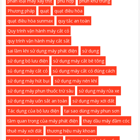
phân loại máy xay thịt
phù hợp
phun khử trùng
Phương pháp
quạt
quạt điều hòa
quạt điều hòa sunmax
quy tắc an toàn
Quy trình vận hành máy cắt cỏ
quy trình vận hành máy cắt sắt
sai lầm khi sử dụng máy phát điện
sử dụng
sử dụng bộ lưu điện
sử dụng máy cắt bê tông
sủ dụng máy cắt cỏ
sủ dụng máy cắt cỏ đúng cách
sử dụng máy hút bụi
sử dụng máy nén khí
sử dụng máy phun thuốc trừ sâu
sử dụng máy rửa xe
sử dụng máy uốn sắt an toàn
sử dụng máy xới đất
Tác dụng của bộ lưu điện
tại sao dùng máy phun sơn
tầm quan trọng của máy phát điện
thay dầu máy đầm cóc
thuê máy xới đất
thương hiệu máy khoan