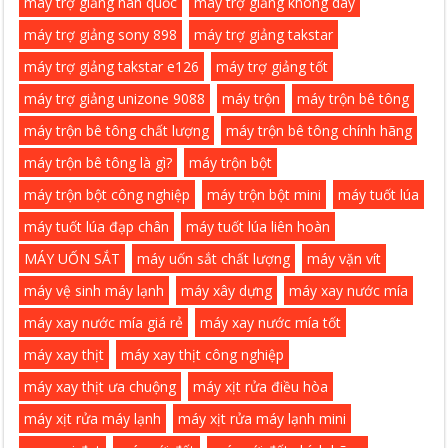
máy trợ giảng hàn quốc
máy trợ giảng không dây
máy trợ giảng sony 898
máy trợ giảng takstar
máy trợ giảng takstar e126
máy trợ giảng tốt
máy trợ giảng unizone 9088
máy trộn
máy trộn bê tông
máy trộn bê tông chất lượng
máy trộn bê tông chính hãng
máy trộn bê tông là gì?
máy trộn bột
máy trộn bột công nghiệp
máy trộn bột mini
máy tuốt lúa
máy tuốt lúa đạp chân
máy tuốt lúa liên hoàn
MÁY UỐN SẮT
máy uốn sắt chất lượng
máy vặn vít
máy vệ sinh máy lạnh
máy xây dựng
máy xay nước mía
máy xay nước mía giá rẻ
máy xay nước mía tốt
máy xay thịt
máy xay thịt công nghiệp
máy xay thịt ưa chuộng
máy xịt rửa điều hòa
máy xịt rửa máy lạnh
máy xịt rửa máy lạnh mini