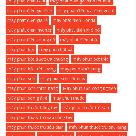
máy phát điện Fadi
máy phát điện gai đình tốt nhất
máy phát điện gia đình
máy phát điện gia đình giá rẻ
máy phát điện giá rẻ
máy phát điện Honda
Máy phát điện inverter
máy phát điện khó nổ
máy phát điện không nổ
máy phát điện nhật
máy phun bột
máy phun bột bả
máy phun bột được ưa chuộng
máy phun bột trét
máy phun bột trét tường
máy phun khử trùng
máy phun sơn
máy phun sơn cầm tay
máy phun sơn chính hãng
Máy phun sơn công nghiệp
Máy phun sơn giá rẻ
máy phun thuốc
máy phun thuốc bằng tay
máy phun thuốc trừ sâu
máy phun thuốc trừ sâu bằng tay
máy phun thuốc trừ sâu điện
máy phun thuốc trừ sâu xăng