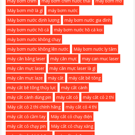
máy bơm chìm
máy bơm chìm nước thải
máy bơm mỡ
Máy bơm mỡ là gì
máy bơm nước
Máy bơm nước định lượng
máy bơm nước gia đình
máy bơm nước hồ cá
máy bơm nước hồ cá koi
máy bơm nước không chạy
máy bơm nước không lên nước
Máy bơm nước ly tâm
máy cân bằng laser
máy cân mực
may can muc laser
máy cân mực laser
máy cân mực laser là gì
máy cân mực laze
máy cắt
máy cắt bê tông
máy cắt bê tông thủy lực
máy cắt cành
máy cắt cành dùng pin
máy cắt cỏ
máy cắt cỏ 2 thì
Máy cắt cỏ 2 thì chính hãng
máy cắt cỏ 4 thì
máy cắt cỏ cầm tay
Máy cắt cỏ chạy điện
máy cắt cỏ chạy pin
Máy cắt cỏ chạy xăng