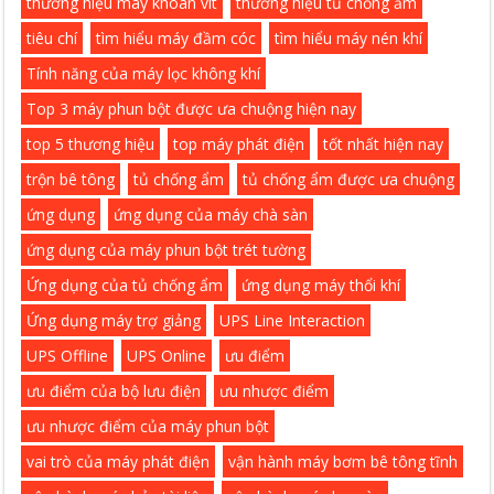
thương hiệu máy khoan vít
thương hiệu tủ chống ẩm
tiêu chí
tìm hiểu máy đầm cóc
tìm hiểu máy nén khí
Tính năng của máy lọc không khí
Top 3 máy phun bột được ưa chuộng hiện nay
top 5 thương hiệu
top máy phát điện
tốt nhất hiện nay
trộn bê tông
tủ chống ẩm
tủ chống ẩm được ưa chuộng
ứng dụng
ứng dụng của máy chà sàn
ứng dụng của máy phun bột trét tường
Ứng dụng của tủ chống ẩm
ứng dụng máy thổi khí
Ứng dụng máy trợ giảng
UPS Line Interaction
UPS Offline
UPS Online
ưu điểm
ưu điểm của bộ lưu điện
ưu nhược điểm
ưu nhược điểm của máy phun bột
vai trò của máy phát điện
vận hành máy bơm bê tông tĩnh