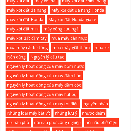
may xoi đat
máy xới đất
máy xới đất chính hãng
máy xới đất đa năng
Máy xới đất đa năng Honda
máy xới đất Honda
Máy xới đất Honda giá rẻ
máy xới đất mini
máy xông cứu ngải
máy xớt đất cầm tay
mua máy cân mực
mua máy cắt bê tông
mua máy giặt thảm
mua xe
Nên dùng
Nguyên lý cấu tạo
nguyên lý hoạt động của máy bơm nước
nguyên lý hoạt động của máy đầm bàn
nguyên lý hoạt động của máy đầm cóc
nguyên lý hoạt động của máy hút bụi
nguyên lý hoạt động của máy tời điện
nguyên nhân
Những loại máy bắt vít
những lưu ý
nhược điểm
nồi nấu phở
nồi nấu phở công nghiệp
nồi nấu phở điện