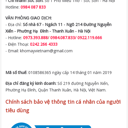
- Chi nhánh Sóc Sơn:
Số 1 Phố Miếu Thờ - Sóc Sơn - Hà Nội
Hotline:
0984 087 833
VĂN PHÒNG GIAO DỊCH:
- Địa chỉ:
Số nhà 67 - Ngách 11 - Ngõ 214 Đường Nguyễn
Xiển -
Phường Hạ Đình - Thanh Xuân - Hà Nội
- Hotline:
0973.393.888
/
0984.087.833/ 0922.119.666
- Điện Thoại:
0242 266 4333
- Email: khomayvietnam@gmail.com
Mã số thuế:
0108586365 ngày cấp 14 tháng 01 năm 2019
Địa chỉ đăng ký kinh doanh:
Số 219 đường Nguyễn Xiển,
Phường Hạ Đình, Quận Thanh Xuân, Hà Nội, Việt Nam.
Chính sách bảo vệ thông tin cá nhân của người
tiêu dùng