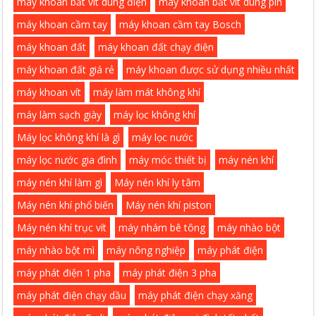
máy khoan bắt vít dùng điện
máy khoan bắt vít dùng pin
máy khoan cầm tay
máy khoan cầm tay Bosch
máy khoan đất
máy khoan đất chạy điện
máy khoan đất giá rẻ
máy khoan được sử dụng nhiều nhất
máy khoan vít
máy làm mát không khí
máy làm sạch giày
máy lọc không khí
Máy lọc không khí là gì
máy lọc nước
máy lọc nước gia đình
máy móc thiết bị
máy nén khí
máy nén khí làm gì
Máy nén khí ly tâm
Máy nén khí phổ biến
Máy nén khí piston
Máy nén khí trục vít
máy nhám bê tông
máy nhào bột
máy nhào bột mì
máy nông nghiệp
máy phát điện
máy phát điện 1 pha
máy phát điện 3 pha
máy phát điện chạy dầu
máy phát điện chạy xăng