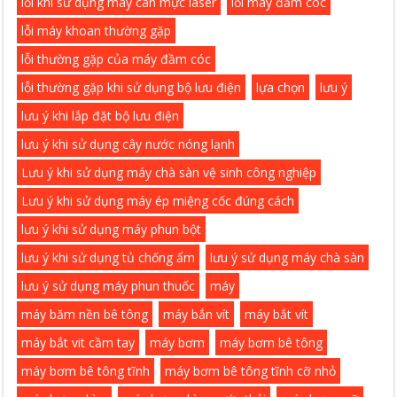
lỗi khi sử dụng máy cân mực laser
lỗi máy đầm cóc
lỗi máy khoan thường gặp
lỗi thường gặp của máy đầm cóc
lỗi thường gặp khi sử dụng bộ lưu điện
lựa chọn
lưu ý
lưu ý khi lắp đặt bộ lưu điện
lưu ý khi sử dụng cây nước nóng lạnh
Lưu ý khi sử dụng máy chà sàn vệ sinh công nghiệp
Lưu ý khi sử dụng máy ép miệng cốc đúng cách
lưu ý khi sử dụng máy phun bột
lưu ý khi sử dụng tủ chống ẩm
lưu ý sử dụng máy chà sàn
lưu ý sử dụng máy phun thuốc
máy
máy băm nền bê tông
máy bắn vít
máy bắt vít
máy bắt vit cầm tay
máy bơm
máy bơm bê tông
máy bơm bê tông tĩnh
máy bơm bê tông tĩnh cỡ nhỏ