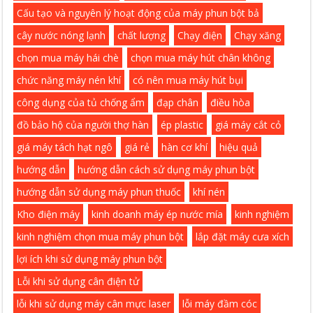
Cấu tạo và nguyên lý hoạt động của máy phun bột bả
cây nước nóng lạnh
chất lượng
Chạy điện
Chạy xăng
chọn mua máy hái chè
chọn mua máy hút chân không
chức năng máy nén khí
có nên mua máy hút bụi
công dụng của tủ chống ẩm
đạp chân
điều hòa
đồ bảo hộ của người thợ hàn
ép plastic
giá máy cắt cỏ
giá máy tách hạt ngô
giá rẻ
hàn cơ khí
hiệu quả
hướng dẫn
hướng dẫn cách sử dụng máy phun bột
hướng dẫn sử dụng máy phun thuốc
khí nén
Kho điện máy
kinh doanh máy ép nước mía
kinh nghiệm
kinh nghiệm chọn mua máy phun bột
lắp đặt máy cưa xích
lợi ích khi sử dụng máy phun bột
Lỗi khi sử dụng cân điện tử
lỗi khi sử dụng máy cân mực laser
lỗi máy đầm cóc