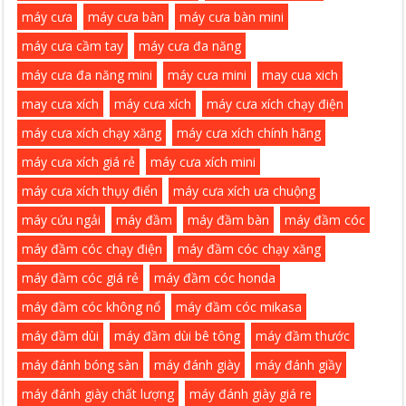
máy cưa
máy cưa bàn
máy cưa bàn mini
máy cưa cầm tay
máy cưa đa năng
máy cưa đa năng mini
máy cưa mini
may cua xich
may cưa xích
máy cưa xích
máy cưa xích chạy điện
máy cưa xích chạy xăng
máy cưa xích chính hãng
máy cưa xích giá rẻ
máy cưa xích mini
máy cưa xích thụy điển
máy cưa xích ưa chuộng
máy cứu ngải
máy đầm
máy đầm bàn
máy đầm cóc
máy đầm cóc chạy điện
máy đầm cóc chạy xăng
máy đầm cóc giá rẻ
máy đầm cóc honda
máy đầm cóc không nổ
máy đầm cóc mikasa
máy đầm dùi
máy đầm dùi bê tông
máy đầm thước
máy đánh bóng sàn
máy đánh giày
máy đánh giầy
máy đánh giày chất lượng
máy đánh giày giá re