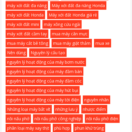
máy xới đất đa năng
Máy xới đất đa năng Honda
máy xới đất Honda
Máy xới đất Honda giá rẻ
máy xới đất mini
máy xông cứu ngải
máy xớt đất cầm tay
mua máy cân mực
mua máy cắt bê tông
mua máy giặt thảm
mua xe
Nên dùng
Nguyên lý cấu tạo
nguyên lý hoạt động của máy bơm nước
nguyên lý hoạt động của máy đầm bàn
nguyên lý hoạt động của máy đầm cóc
nguyên lý hoạt động của máy hút bụi
nguyên lý hoạt động của máy tời điện
nguyên nhân
Những loại máy bắt vít
những lưu ý
nhược điểm
nồi nấu phở
nồi nấu phở công nghiệp
nồi nấu phở điện
phân loại máy xay thịt
phù hợp
phun khử trùng