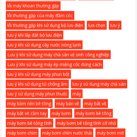
lỗi máy khoan thường gặp
lỗi thường gặp của máy đầm cóc
lỗi thường gặp khi sử dụng bộ lưu điện
lựa chọn
lưu ý
lưu ý khi lắp đặt bộ lưu điện
lưu ý khi sử dụng cây nước nóng lạnh
Lưu ý khi sử dụng máy chà sàn vệ sinh công nghiệp
Lưu ý khi sử dụng máy ép miệng cốc đúng cách
lưu ý khi sử dụng máy phun bột
lưu ý khi sử dụng tủ chống ẩm
lưu ý sử dụng máy chà sàn
lưu ý sử dụng máy phun thuốc
máy
máy băm nền bê tông
máy bắn vít
máy bắt vít
máy bắt vit cầm tay
máy bơm
máy bơm bê tông
máy bơm bê tông tĩnh
máy bơm bê tông tĩnh cỡ nhỏ
máy bơm chìm
máy bơm chìm nước thải
máy bơm mỡ