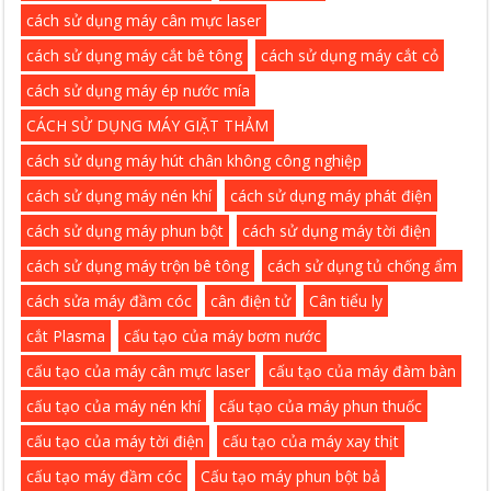
cách sử dụng máy cân mực laser
cách sử dụng máy cắt bê tông
cách sử dụng máy cắt cỏ
cách sử dụng máy ép nước mía
CÁCH SỬ DỤNG MÁY GIẶT THẢM
cách sử dụng máy hút chân không công nghiệp
cách sử dụng máy nén khí
cách sử dụng máy phát điện
cách sử dụng máy phun bột
cách sử dụng máy tời điện
cách sử dụng máy trộn bê tông
cách sử dụng tủ chống ẩm
cách sửa máy đầm cóc
cân điện tử
Cân tiểu ly
cắt Plasma
cấu tạo của máy bơm nước
cấu tạo của máy cân mực laser
cấu tạo của máy đàm bàn
cấu tạo của máy nén khí
cấu tạo của máy phun thuốc
cấu tạo của máy tời điện
cấu tạo của máy xay thịt
cấu tạo máy đầm cóc
Cấu tạo máy phun bột bả