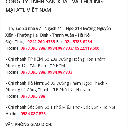
CÔNG TY TNHH SẢN XUẤT VÀ THƯƠNG
MẠI ATL VIỆT NAM
- Trụ sở:
Số nhà 67 - Ngách 11 - Ngõ 214 Đường Nguyễn
Xiển -
Phường Hạ Đình - Thanh Xuân - Hà Nội
Điện Thoại:
0242 266 4333
Fax:
024 3783 6284
Hotline:
0973.393.888
/
0984.087.833/ 0922.119.666
- Chi nhánh TP.HCM:
Số 238 Đường Hoàng Hoa Thám -
Phường 12 - Tân Bình - TP.HCM
Hotline:
0973.393.888
/
0984.087.833
- Chi nhánh Hà Nam:
Số 95 Đường Phạm Ngọc Thạch -
Phường Lê Công Thanh - TP Phủ Lý - Hà Nam
Hotline:
0973.393.888
- Chi nhánh Sóc Sơn:
Số 1 Phố Miếu Thờ - Sóc Sơn - Hà Nội
Hotline:
0984 087 833
VĂN PHÒNG GIAO DỊCH: