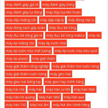
máy đánh giày giá rẻ
máy đánh giày shiny
máy đánh giầy tự động
máy đập lúa liên hoàn
máy dập miệng cốc
máy dập nắp ly
máy đóng nắp ly
máy đóng sách gáy xoắn
Máy đục bê tông
máy đục bê tông giá rẻ
máy đục bê tông makita
máy ép
máy ép miệng cốc
máy ép nước mía
máy ép nước mía chất lượng
máy ép nước mía siêu sạch
máy ép plastic
máy giặt thảm
máy giặt thảm công nghiệp
máy giặt thảm hơi nước nóng
máy giặt thảm nước nóng
máy gieo hạt
máy gieo hạt bằng tay
máy gieo hạy chính hãng
máy hái chè
máy hàn
máy hàn cơ khí
máy hàn điện
máy hàn hồ quang
Máy hàn MIG
máy hàn que
máy hàn TIG
Máy hút ẩm
máy hút ẩm chính hãng