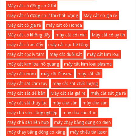
Máy cắt cỏ động cơ 2 thì
máy cắt cỏ động cơ 2 thì chất lượng
Máy cắt có giá rẻ
Máy cắt cỏ giá rẻ
máy cắt cỏ Honda
Máy cắt cỏ không dây
máy cắt cỏ mini
Máy cắt cỏ uy tín
máy cắt cỏ xe đẩy
máy cắt cọc bê tông
máy cắt cọc ly tâm
máy cắt duỗi sắt
máy cắt kim loại
máy cắt kim loại hồ quang
máy cắt kim loại plasma
máy cắt nhôm
máy cắt Plasma
máy cắt sắt
máy cắt sắt cầm tay
máy cắt sắt chất lượng
máy cắt sắt để bàn
Máy cắt sắt giá re
máy cắt sắt giá rẻ
máy cắt sắt thủy lực
máy chà sàn
mày chà sàn
máy chà sàn công nghiệp
máy chà sàn đơn
máy chà sàn liên hợp
máy chạy bằng động cơ điện
máy chạy bằng động cơ xăng
máy chiếu tia laser