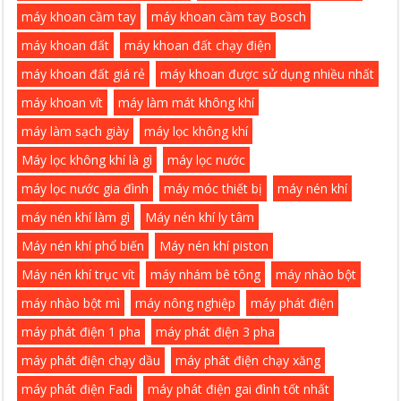
máy khoan cầm tay
máy khoan cầm tay Bosch
máy khoan đất
máy khoan đất chạy điện
máy khoan đất giá rẻ
máy khoan được sử dụng nhiều nhất
máy khoan vít
máy làm mát không khí
máy làm sạch giày
máy lọc không khí
Máy lọc không khí là gì
máy lọc nước
máy lọc nước gia đình
máy móc thiết bị
máy nén khí
máy nén khí làm gì
Máy nén khí ly tâm
Máy nén khí phổ biến
Máy nén khí piston
Máy nén khí trục vít
máy nhám bê tông
máy nhào bột
máy nhào bột mì
máy nông nghiệp
máy phát điện
máy phát điện 1 pha
máy phát điện 3 pha
máy phát điện chạy dầu
máy phát điện chạy xăng
máy phát điện Fadi
máy phát điện gai đình tốt nhất