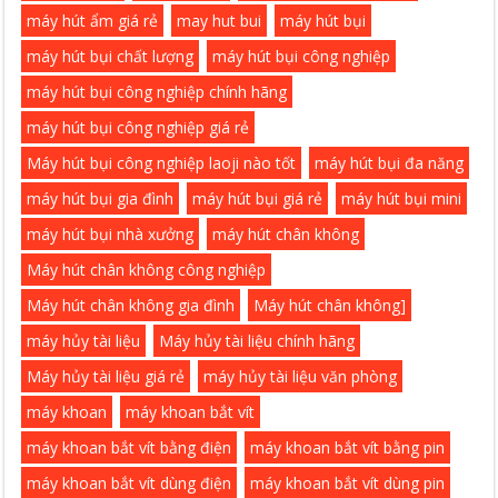
máy hút ẩm giá rẻ
may hut bui
máy hút bụi
máy hút bụi chất lượng
máy hút bụi công nghiệp
máy hút bụi công nghiệp chính hãng
máy hút bụi công nghiệp giá rẻ
Máy hút bụi công nghiệp laoji nào tốt
máy hút bụi đa năng
máy hút bụi gia đình
máy hút bụi giá rẻ
máy hút bụi mini
máy hút bụi nhà xưởng
máy hút chân không
Máy hút chân không công nghiệp
Máy hút chân không gia đình
Máy hút chân không]
máy hủy tài liệu
Máy hủy tài liệu chính hãng
Máy hủy tài liệu giá rẻ
máy hủy tài liệu văn phòng
máy khoan
máy khoan bắt vít
máy khoan bắt vít bằng điện
máy khoan bắt vít bằng pin
máy khoan bắt vít dùng điện
máy khoan bắt vít dùng pin