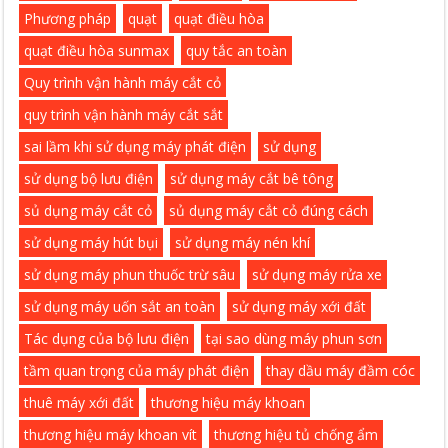
Phương pháp
quạt
quạt điều hòa
quạt điều hòa sunmax
quy tắc an toàn
Quy trình vận hành máy cắt cỏ
quy trình vận hành máy cắt sắt
sai lầm khi sử dụng máy phát điện
sử dụng
sử dụng bộ lưu điện
sử dụng máy cắt bê tông
sủ dụng máy cắt cỏ
sủ dụng máy cắt cỏ đúng cách
sử dụng máy hút bụi
sử dụng máy nén khí
sử dụng máy phun thuốc trừ sâu
sử dụng máy rửa xe
sử dụng máy uốn sắt an toàn
sử dụng máy xới đất
Tác dụng của bộ lưu điện
tại sao dùng máy phun sơn
tầm quan trọng của máy phát điện
thay dầu máy đầm cóc
thuê máy xới đất
thương hiệu máy khoan
thương hiệu máy khoan vít
thương hiệu tủ chống ẩm