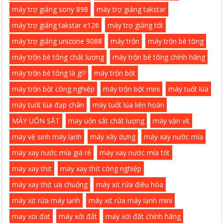
máy trợ giảng sony 898
máy trợ giảng takstar
máy trợ giảng takstar e126
máy trợ giảng tốt
máy trợ giảng unizone 9088
máy trộn
máy trộn bê tông
máy trộn bê tông chất lượng
máy trộn bê tông chính hãng
máy trộn bê tông là gì?
máy trộn bột
máy trộn bột công nghiệp
máy trộn bột mini
máy tuốt lúa
máy tuốt lúa đạp chân
máy tuốt lúa liên hoàn
MÁY UỐN SẮT
máy uốn sắt chất lượng
máy vặn vít
máy vệ sinh máy lạnh
máy xây dựng
máy xay nước mía
máy xay nước mía giá rẻ
máy xay nước mía tốt
máy xay thịt
máy xay thịt công nghiệp
máy xay thịt ưa chuộng
máy xịt rửa điều hòa
máy xịt rửa máy lạnh
máy xịt rửa máy lạnh mini
may xoi đat
máy xới đất
máy xới đất chính hãng