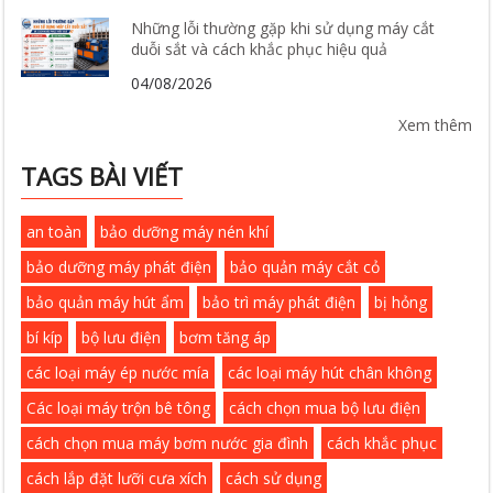
Những lỗi thường gặp khi sử dụng máy cắt
duỗi sắt và cách khắc phục hiệu quả
04/08/2026
Xem thêm
TAGS BÀI VIẾT
an toàn
bảo dưỡng máy nén khí
bảo dưỡng máy phát điện
bảo quản máy cắt cỏ
bảo quản máy hút ẩm
bảo trì máy phát điện
bị hỏng
bí kíp
bộ lưu điện
bơm tăng áp
các loại máy ép nước mía
các loại máy hút chân không
Các loại máy trộn bê tông
cách chọn mua bộ lưu điện
cách chọn mua máy bơm nước gia đình
cách khắc phục
cách lắp đặt lưỡi cưa xích
cách sử dụng