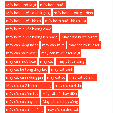
Máy bơm mỡ là gì
máy bơm nước
Máy bơm nước định lượng
máy bơm nước gia đình
máy bơm nước hồ cá
máy bơm nước hồ cá koi
máy bơm nước không chạy
máy bơm nước không lên nước
Máy bơm nước ly tâm
máy cân bằng laser
máy cân mực
may can muc laser
máy cân mực laser
máy cân mực laser là gì
máy cân mực laze
máy cắt
máy cắt bê tông
máy cắt bê tông thủy lực
máy cắt cành
máy cắt cành dùng pin
máy cắt cỏ
máy cắt cỏ 2 thì
Máy cắt cỏ 2 thì chính hãng
máy cắt cỏ 4 thì
máy cắt cỏ cầm tay
Máy cắt cỏ chạy điện
máy cắt cỏ chạy pin
Máy cắt cỏ chạy xăng
máy cắt cỏ chính hãng
máy cắt cỏ đeo vai