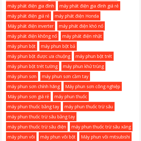
máy phát điện gia đình
máy phát điện gia đình giá rẻ
máy phát điện giá rẻ
máy phát điện Honda
Máy phát điện inverter
máy phát điện khó nổ
máy phát điện không nổ
máy phát điện nhật
máy phun bột
máy phun bột bả
máy phun bột được ưa chuộng
máy phun bột trét
máy phun bột trét tường
máy phun khử trùng
máy phun sơn
máy phun sơn cầm tay
máy phun sơn chính hãng
Máy phun sơn công nghiệp
Máy phun sơn giá rẻ
máy phun thuốc
máy phun thuốc bằng tay
máy phun thuốc trừ sâu
máy phun thuốc trừ sâu bằng tay
máy phun thuốc trừ sâu điện
máy phun thuốc trừ sâu xăng
máy phun vôi
máy phun vôi bột
Máy phun vôi mitsubishi