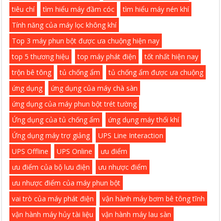
tiêu chí
tìm hiểu máy đầm cóc
tìm hiểu máy nén khí
Tính năng của máy lọc không khí
Top 3 máy phun bột được ưa chuộng hiện nay
top 5 thương hiệu
top máy phát điện
tốt nhất hiện nay
trộn bê tông
tủ chống ẩm
tủ chống ẩm được ưa chuộng
ứng dụng
ứng dụng của máy chà sàn
ứng dụng của máy phun bột trét tường
Ứng dụng của tủ chống ẩm
ứng dụng máy thổi khí
Ứng dụng máy trợ giảng
UPS Line Interaction
UPS Offline
UPS Online
ưu điểm
ưu điểm của bộ lưu điện
ưu nhược điểm
ưu nhược điểm của máy phun bột
vai trò của máy phát điện
vận hành máy bơm bê tông tĩnh
vận hành máy hủy tài liệu
vận hành máy lau sàn