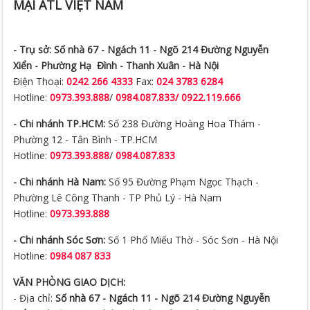
MẠI ATL VIỆT NAM
- Trụ sở:
Số nhà 67 - Ngách 11 - Ngõ 214 Đường Nguyễn
Xiển -
Phường Hạ Đình - Thanh Xuân - Hà Nội
Điện Thoại:
0242 266 4333
Fax:
024 3783 6284
Hotline:
0973.393.888
/
0984.087.833/ 0922.119.666
- Chi nhánh TP.HCM:
Số 238 Đường Hoàng Hoa Thám -
Phường 12 - Tân Bình - TP.HCM
Hotline:
0973.393.888
/
0984.087.833
- Chi nhánh Hà Nam:
Số 95 Đường Phạm Ngọc Thạch -
Phường Lê Công Thanh - TP Phủ Lý - Hà Nam
Hotline:
0973.393.888
- Chi nhánh Sóc Sơn:
Số 1 Phố Miếu Thờ - Sóc Sơn - Hà Nội
Hotline:
0984 087 833
VĂN PHÒNG GIAO DỊCH:
- Địa chỉ:
Số nhà 67 - Ngách 11 - Ngõ 214 Đường Nguyễn