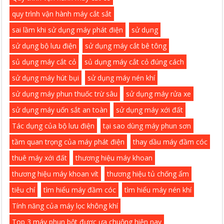
quy trình vận hành máy cắt sắt
sai lầm khi sử dụng máy phát điện
sử dụng
sử dụng bộ lưu điện
sử dụng máy cắt bê tông
sủ dụng máy cắt cỏ
sủ dụng máy cắt cỏ đúng cách
sử dụng máy hút bụi
sử dụng máy nén khí
sử dụng máy phun thuốc trừ sâu
sử dụng máy rửa xe
sử dụng máy uốn sắt an toàn
sử dụng máy xới đất
Tác dụng của bộ lưu điện
tại sao dùng máy phun sơn
tầm quan trọng của máy phát điện
thay dầu máy đầm cóc
thuê máy xới đất
thương hiệu máy khoan
thương hiệu máy khoan vít
thương hiệu tủ chống ẩm
tiêu chí
tìm hiểu máy đầm cóc
tìm hiểu máy nén khí
Tính năng của máy lọc không khí
Top 3 máy phun bột được ưa chuộng hiện nay