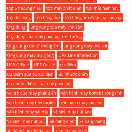
top 5 thương hiệu
top máy phát điện
tốt nhất hiện nay
trộn bê tông
tủ chống ẩm
tủ chống ẩm được ưa chuộng
ứng dụng
ứng dụng của máy chà sàn
ứng dụng của máy phun bột trét tường
Ứng dụng của tủ chống ẩm
ứng dụng máy thổi khí
Ứng dụng máy trợ giảng
UPS Line Interaction
UPS Offline
UPS Online
ưu điểm
ưu điểm của bộ lưu điện
ưu nhược điểm
ưu nhược điểm của máy phun bột
vai trò của máy phát điện
vận hành máy bơm bê tông tĩnh
vận hành máy hủy tài liệu
vận hành máy lau sàn
vận hành máy xới đất
vệ sinh máy hút ẩm
Vệ sinh máy hút bụi
Xe nâng điện
xe nâng hàng
xe nâng hàng bằng tay
xe nâng hàng cũ