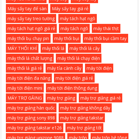
Máy sấy tay để sàn
Máy sấy tay giá rẻ
máy sấy tay treo tường
máy tách hạt ngô
máy tách hạt ngô giá rẻ
máy tách ngô
máy thái thịt
máy thổi bụ chạy pin
máy thổi bụi
máy thổi bụi cầm tay
MÁY THỔI KHÍ
máy thổi lá
máy thổi lá cây
máy thổi lá chất lượng
máy thổi lá chạy điện
máy thổi lá giá rẻ
máy tỉa cành cây
máy tời điện
máy tời điện đa năng
máy tời điện giá rẻ
máy tời điện mini
máy tời điện thông dụng
MÁY TRỢ GẢING
máy trợ giảng
máy trợ giảng giá rẻ
máy trợ giảng hàn quốc
máy trợ giảng không dây
máy trợ giảng sony 898
máy trợ giảng takstar
máy trợ giảng takstar e126
máy trợ giảng tốt
máy trợ giảng unizone 9088
máy trộn
máy trộn bê tông