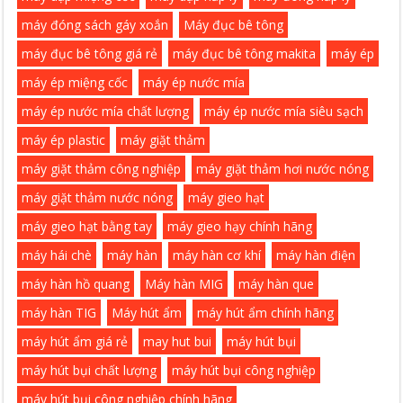
máy đóng sách gáy xoắn
Máy đục bê tông
máy đục bê tông giá rẻ
máy đục bê tông makita
máy ép
máy ép miệng cốc
máy ép nước mía
máy ép nước mía chất lượng
máy ép nước mía siêu sạch
máy ép plastic
máy giặt thảm
máy giặt thảm công nghiệp
máy giặt thảm hơi nước nóng
máy giặt thảm nước nóng
máy gieo hạt
máy gieo hạt bằng tay
máy gieo hạy chính hãng
máy hái chè
máy hàn
máy hàn cơ khí
máy hàn điện
máy hàn hồ quang
Máy hàn MIG
máy hàn que
máy hàn TIG
Máy hút ẩm
máy hút ẩm chính hãng
máy hút ẩm giá rẻ
may hut bui
máy hút bụi
máy hút bụi chất lượng
máy hút bụi công nghiệp
máy hút bụi công nghiệp chính hãng