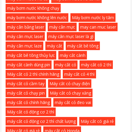
máy bơm nước không chạy
máy bơm nước không lên nước
Máy bơm nước ly tâm
máy cân bằng laser
máy cân mực
may can muc laser
máy cân mực laser
máy cân mực laser là gì
máy cân mực laze
máy cắt
máy cắt bê tông
máy cắt bê tông thủy lực
máy cắt cành
máy cắt cành dùng pin
máy cắt cỏ
máy cắt cỏ 2 thì
Máy cắt cỏ 2 thì chính hãng
máy cắt cỏ 4 thì
máy cắt cỏ cầm tay
Máy cắt cỏ chạy điện
máy cắt cỏ chạy pin
Máy cắt cỏ chạy xăng
máy cắt cỏ chính hãng
máy cắt cỏ đeo vai
Máy cắt cỏ động cơ 2 thì
máy cắt cỏ động cơ 2 thì chất lượng
Máy cắt có giá rẻ
Máy cắt cỏ giá rẻ
máy cắt cỏ Honda