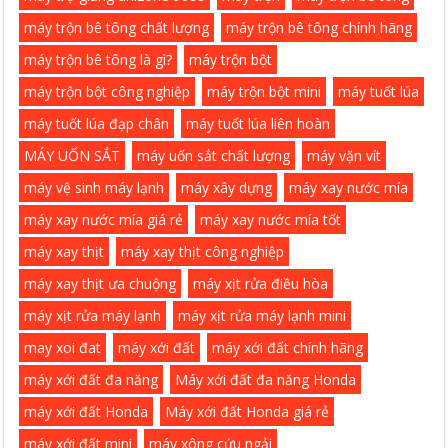
máy trộn bê tông chất lượng
máy trộn bê tông chính hãng
máy trộn bê tông là gì?
máy trộn bột
máy trộn bột công nghiệp
máy trộn bột mini
máy tuốt lúa
máy tuốt lúa đạp chân
máy tuốt lúa liên hoàn
MÁY UỐN SẮT
máy uốn sắt chất lượng
máy vặn vít
máy vệ sinh máy lạnh
máy xây dựng
máy xay nước mía
máy xay nước mía giá rẻ
máy xay nước mía tốt
máy xay thịt
máy xay thịt công nghiệp
máy xay thịt ưa chuộng
máy xịt rửa điều hòa
máy xịt rửa máy lạnh
máy xịt rửa máy lạnh mini
may xoi đat
máy xới đất
máy xới đất chính hãng
máy xới đất đa năng
Máy xới đất đa năng Honda
máy xới đất Honda
Máy xới đất Honda giá rẻ
máy xới đất mini
máy xông cứu ngải