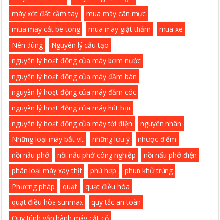
máy xớt đất cầm tay
mua máy cân mực
mua máy cắt bê tông
mua máy giặt thảm
mua xe
Nên dùng
Nguyên lý cấu tạo
nguyên lý hoạt động của máy bơm nước
nguyên lý hoạt động của máy đầm bàn
nguyên lý hoạt động của máy đầm cóc
nguyên lý hoạt động của máy hút bụi
nguyên lý hoạt động của máy tời điện
nguyên nhân
Những loại máy bắt vít
những lưu ý
nhược điểm
nồi nấu phở
nồi nấu phở công nghiệp
nồi nấu phở điện
phân loại máy xay thịt
phù hợp
phun khử trùng
Phương pháp
quạt
quạt điều hòa
quạt điều hòa sunmax
quy tắc an toàn
Quy trình vận hành máy cắt cỏ