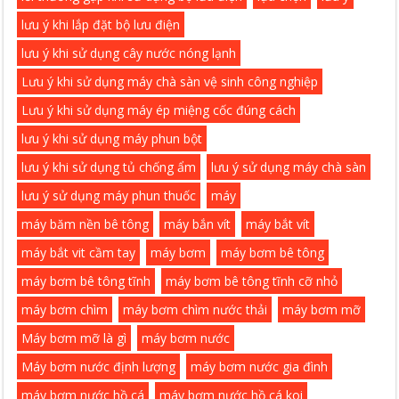
lưu ý khi lắp đặt bộ lưu điện
lưu ý khi sử dụng cây nước nóng lạnh
Lưu ý khi sử dụng máy chà sàn vệ sinh công nghiệp
Lưu ý khi sử dụng máy ép miệng cốc đúng cách
lưu ý khi sử dụng máy phun bột
lưu ý khi sử dụng tủ chống ẩm
lưu ý sử dụng máy chà sàn
lưu ý sử dụng máy phun thuốc
máy
máy băm nền bê tông
máy bắn vít
máy bắt vít
máy bắt vit cầm tay
máy bơm
máy bơm bê tông
máy bơm bê tông tĩnh
máy bơm bê tông tĩnh cỡ nhỏ
máy bơm chìm
máy bơm chìm nước thải
máy bơm mỡ
Máy bơm mỡ là gì
máy bơm nước
Máy bơm nước định lượng
máy bơm nước gia đình
máy bơm nước hồ cá
máy bơm nước hồ cá koi