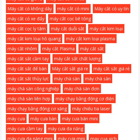
Máy cắt cỏ không dây
máy cắt cỏ mini
Máy cắt cỏ uy tín
máy cắt cỏ xe đẩy
máy cắt cọc bê tông
máy cắt cọc ly tâm
máy cắt duỗi sắt
máy cắt kim loại
máy cắt kim loại hồ quang
máy cắt kim loại plasma
máy cắt nhôm
máy cắt Plasma
máy cắt sắt
máy cắt sắt cầm tay
máy cắt sắt chất lượng
máy cắt sắt để bàn
Máy cắt sắt giá re
máy cắt sắt giá rẻ
máy cắt sắt thủy lực
máy chà sàn
mày chà sàn
máy chà sàn công nghiệp
máy chà sàn đơn
máy chà sàn liên hợp
máy chạy bằng động cơ điện
máy chạy bằng động cơ xăng
máy chiếu tia laser
máy cưa
máy cưa bàn
máy cưa bàn mini
máy cưa cầm tay
máy cưa đa năng
máy cưa đa năng mini
máy cưa mini
may cua xich