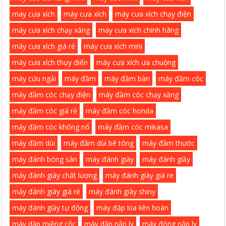
may cưa xích
máy cưa xích
máy cưa xích chạy điện
máy cưa xích chạy xăng
máy cưa xích chính hãng
máy cưa xích giá rẻ
máy cưa xích mini
máy cưa xích thụy điển
máy cưa xích ưa chuộng
máy cứu ngải
máy đầm
máy đầm bàn
máy đầm cóc
máy đầm cóc chạy điện
máy đầm cóc chạy xăng
máy đầm cóc giá rẻ
máy đầm cóc honda
máy đầm cóc không nổ
máy đầm cóc mikasa
máy đầm dùi
máy đầm dùi bê tông
máy đầm thước
máy đánh bóng sàn
máy đánh giày
máy đánh giầy
máy đánh giày chất lượng
máy đánh giày giá re
máy đánh giày giá rẻ
máy đánh giày shiny
máy đánh giầy tự động
máy đập lúa liên hoàn
máy dập miệng cốc
máy dập nắp ly
máy đóng nắp ly