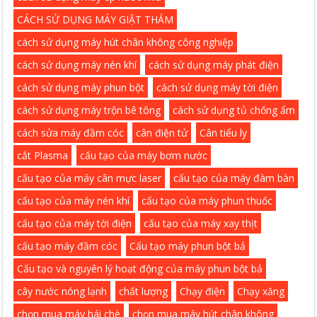
CÁCH SỬ DỤNG MÁY GIẶT THẢM
cách sử dụng máy hút chân không công nghiệp
cách sử dụng máy nén khí
cách sử dụng máy phát điện
cách sử dụng máy phun bột
cách sử dụng máy tời điện
cách sử dụng máy trộn bê tông
cách sử dụng tủ chống ẩm
cách sửa máy đầm cóc
cân điện tử
Cân tiểu ly
cắt Plasma
cấu tạo của máy bơm nước
cấu tạo của máy cân mực laser
cấu tạo của máy đàm bàn
cấu tạo của máy nén khí
cấu tạo của máy phun thuốc
cấu tạo của máy tời điện
cấu tạo của máy xay thịt
cấu tạo máy đầm cóc
Cấu tạo máy phun bột bả
Cấu tạo và nguyên lý hoạt động của máy phun bột bả
cây nước nóng lạnh
chất lượng
Chạy điện
Chạy xăng
chọn mua máy hái chè
chọn mua máy hút chân không