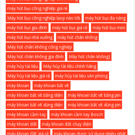
máy hút bụi công nghiệp giá rẻ
Máy hút bụi công nghiệp laoji nào tốt
máy hút bụi đa năng
máy hút bụi gia đình
máy hút bụi giá rẻ
máy hút bụi mini
máy hút bụi nhà xưởng
máy hút chân không
Máy hút chân không công nghiệp
Máy hút chân không gia đình
Máy hút chân không]
máy hủy tài liệu
Máy hủy tài liệu chính hãng
Máy hủy tài liệu giá rẻ
máy hủy tài liệu văn phòng
máy khoan
máy khoan bắt vít
máy khoan bắt vít bằng điện
máy khoan bắt vít bằng pin
máy khoan bắt vít dùng điện
máy khoan bắt vít dùng pin
máy khoan cầm tay
máy khoan cầm tay Bosch
máy khoan đất
máy khoan đất chạy điện
máy khoan đất giá rẻ
máy khoan được sử dụng nhiều nhất