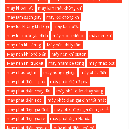
máy khoan vít
máy làm mát không khí
máy làm sạch giày
máy lọc không khí
Máy lọc không khí là gì
máy lọc nước
máy lọc nước gia đình
máy móc thiết bị
máy nén khí
máy nén khí làm gì
Máy nén khí ly tâm
Máy nén khí phổ biến
Máy nén khí piston
Máy nén khí trục vít
máy nhám bê tông
máy nhào bột
máy nhào bột mì
máy nông nghiệp
máy phát điện
máy phát điện 1 pha
máy phát điện 3 pha
máy phát điện chạy dầu
máy phát điện chạy xăng
máy phát điện Fadi
máy phát điện gai đình tốt nhất
máy phát điện gia đình
máy phát điện gia đình giá rẻ
máy phát điện giá rẻ
máy phát điện Honda
Máy phát điện inverter
máy phát điện khó nổ