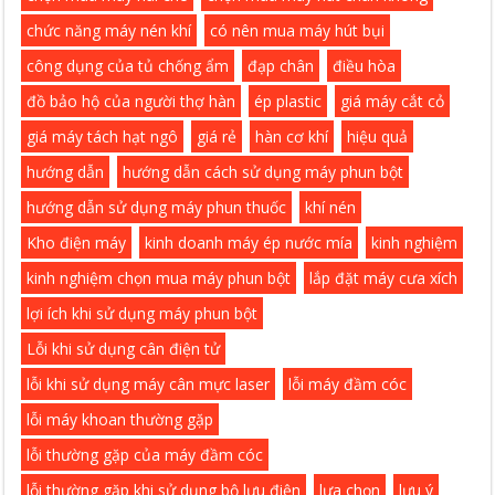
chức năng máy nén khí
có nên mua máy hút bụi
công dụng của tủ chống ẩm
đạp chân
điều hòa
đồ bảo hộ của người thợ hàn
ép plastic
giá máy cắt cỏ
giá máy tách hạt ngô
giá rẻ
hàn cơ khí
hiệu quả
hướng dẫn
hướng dẫn cách sử dụng máy phun bột
hướng dẫn sử dụng máy phun thuốc
khí nén
Kho điện máy
kinh doanh máy ép nước mía
kinh nghiệm
kinh nghiệm chọn mua máy phun bột
lắp đặt máy cưa xích
lợi ích khi sử dụng máy phun bột
Lỗi khi sử dụng cân điện tử
lỗi khi sử dụng máy cân mực laser
lỗi máy đầm cóc
lỗi máy khoan thường gặp
lỗi thường gặp của máy đầm cóc
lỗi thường gặp khi sử dụng bộ lưu điện
lựa chọn
lưu ý