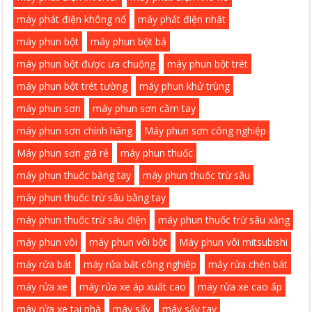
máy phát điện không nổ
máy phát điện nhật
máy phun bột
máy phun bột bả
máy phun bột được ưa chuộng
máy phun bột trét
máy phun bột trét tường
máy phun khử trùng
máy phun sơn
máy phun sơn cầm tay
máy phun sơn chính hãng
Máy phun sơn công nghiệp
Máy phun sơn giá rẻ
máy phun thuốc
máy phun thuốc bằng tay
máy phun thuốc trừ sâu
máy phun thuốc trừ sâu bằng tay
máy phun thuốc trừ sâu điện
máy phun thuốc trừ sâu xăng
máy phun vôi
máy phun vôi bột
Máy phun vôi mitsubishi
máy rửa bát
máy rửa bát công nghiệp
máy rửa chén bát
máy rửa xe
máy rửa xe áp xuất cao
máy rửa xe cao ấp
máy rửa xe tại nhà
máy sấy
máy sấy tay