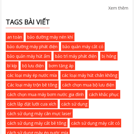
Xem thêm
TAGS BÀI VIẾT
an toàn
bảo dưỡng máy nén khí
bảo dưỡng máy phát điện
bảo quản máy cắt cỏ
bảo quản máy hút ẩm
bảo trì máy phát điện
bị hỏng
bí kíp
bộ lưu điện
bơm tăng áp
các loại máy ép nước mía
các loại máy hút chân không
Các loại máy trộn bê tông
cách chọn mua bộ lưu điện
cách chọn mua máy bơm nước gia đình
cách khắc phục
cách lắp đặt lưỡi cưa xích
cách sử dụng
cách sử dụng máy cân mực laser
cách sử dụng máy cắt bê tông
cách sử dụng máy cắt cỏ
cách sử dụng máy ép nước mía