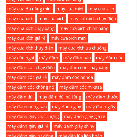
máy cưa đa năng mini
máy cưa mini
may cua xich
may cưa xích
máy cưa xích
máy cưa xích chạy điện
máy cưa xích chạy xăng
máy cưa xích chính hãng
máy cưa xích giá rẻ
máy cưa xích mini
máy cưa xích thụy điển
máy cưa xích ưa chuộng
máy cứu ngải
máy đầm
máy đầm bàn
máy đầm cóc
máy đầm cóc chạy điện
máy đầm cóc chạy xăng
máy đầm cóc giá rẻ
máy đầm cóc honda
máy đầm cóc không nổ
máy đầm cóc mikasa
máy đầm dùi
máy đầm dùi bê tông
máy đầm thước
máy đánh bóng sàn
máy đánh giày
máy đánh giầy
máy đánh giày chất lượng
máy đánh giày giá re
máy đánh giày giá rẻ
máy đánh giày shiny
máy đánh giầy tự động
máy đập lúa liên hoàn