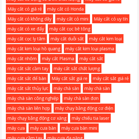
Máy cắt cỏ giá rẻ
máy cắt cỏ Honda
Máy cắt cỏ không dây
máy cắt cỏ mini
Máy cắt cỏ uy tín
máy cắt cỏ xe đẩy
máy cắt cọc bê tông
máy cắt cọc ly tâm
máy cắt duỗi sắt
máy cắt kim loại
máy cắt kim loại hồ quang
máy cắt kim loại plasma
máy cắt nhôm
máy cắt Plasma
máy cắt sắt
máy cắt sắt cầm tay
máy cắt sắt chất lượng
máy cắt sắt để bàn
Máy cắt sắt giá re
máy cắt sắt giá rẻ
máy cắt sắt thủy lực
máy chà sàn
mày chà sàn
máy chà sàn công nghiệp
máy chà sàn đơn
máy chà sàn liên hợp
máy chạy bằng động cơ điện
máy chạy bằng động cơ xăng
máy chiếu tia laser
máy cưa
máy cưa bàn
máy cưa bàn mini
máy cưa cầm tay
máy cưa đa năng