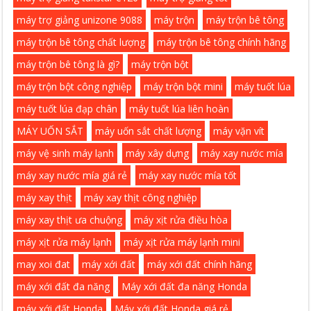
máy trợ giảng unizone 9088
máy trộn
máy trộn bê tông
máy trộn bê tông chất lượng
máy trộn bê tông chính hãng
máy trộn bê tông là gì?
máy trộn bột
máy trộn bột công nghiệp
máy trộn bột mini
máy tuốt lúa
máy tuốt lúa đạp chân
máy tuốt lúa liên hoàn
MÁY UỐN SẮT
máy uốn sắt chất lượng
máy vặn vít
máy vệ sinh máy lạnh
máy xây dựng
máy xay nước mía
máy xay nước mía giá rẻ
máy xay nước mía tốt
máy xay thịt
máy xay thịt công nghiệp
máy xay thịt ưa chuộng
máy xịt rửa điều hòa
máy xịt rửa máy lạnh
máy xịt rửa máy lạnh mini
may xoi đat
máy xới đất
máy xới đất chính hãng
máy xới đất đa năng
Máy xới đất đa năng Honda
máy xới đất Honda
Máy xới đất Honda giá rẻ