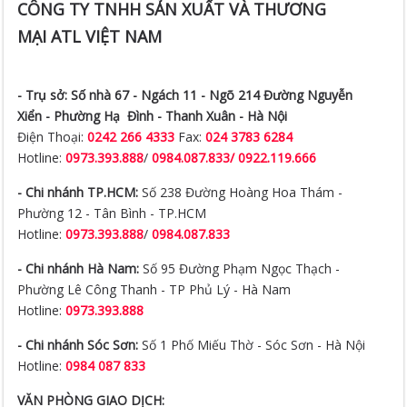
CÔNG TY TNHH SẢN XUẤT VÀ THƯƠNG
MẠI ATL VIỆT NAM
- Trụ sở:
Số nhà 67 - Ngách 11 - Ngõ 214 Đường Nguyễn
Xiển -
Phường Hạ Đình - Thanh Xuân - Hà Nội
Điện Thoại:
0242 266 4333
Fax:
024 3783 6284
Hotline:
0973.393.888
/
0984.087.833/ 0922.119.666
- Chi nhánh TP.HCM:
Số 238 Đường Hoàng Hoa Thám -
Phường 12 - Tân Bình - TP.HCM
Hotline:
0973.393.888
/
0984.087.833
- Chi nhánh Hà Nam:
Số 95 Đường Phạm Ngọc Thạch -
Phường Lê Công Thanh - TP Phủ Lý - Hà Nam
Hotline:
0973.393.888
- Chi nhánh Sóc Sơn:
Số 1 Phố Miếu Thờ - Sóc Sơn - Hà Nội
Hotline:
0984 087 833
VĂN PHÒNG GIAO DỊCH: