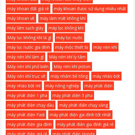
máy khoan đất giá rẻ
máy khoan được sử dụng nhiều nhất
máy khoan vít
máy làm mát không khí
máy làm sạch giày
máy lọc không khí
Máy lọc không khí là gì
máy lọc nước
máy lọc nước gia đình
máy móc thiết bị
máy nén khí
máy nén khí làm gì
Máy nén khí ly tâm
Máy nén khí phổ biến
Máy nén khí piston
Máy nén khí trục vít
máy nhám bê tông
máy nhào bột
máy nhào bột mì
máy nông nghiệp
máy phát điện
máy phát điện 1 pha
máy phát điện 3 pha
máy phát điện chạy dầu
máy phát điện chạy xăng
máy phát điện Fadi
máy phát điện gai đình tốt nhất
máy phát điện gia đình
máy phát điện gia đình giá rẻ
máy phát điện giá rẻ
máy phát điện Honda