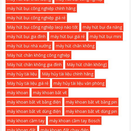
máy hút bụi công nghiệp chính hãng
máy hút bụi công nghiệp giá rẻ
Máy hút bụi công nghiệp laoji nào tốt
máy hút bụi đa năng
máy hút bụi gia đình
máy hút bụi giá rẻ
máy hút bụi mini
máy hút bụi nhà xưởng
máy hút chân không
Máy hút chân không công nghiệp
Máy hút chân không gia đình
Máy hút chân không]
máy hủy tài liệu
Máy hủy tài liệu chính hãng
Máy hủy tài liệu giá rẻ
máy hủy tài liệu văn phòng
máy khoan
máy khoan bắt vít
máy khoan bắt vít bằng điện
máy khoan bắt vít bằng pin
máy khoan bắt vít dùng điện
máy khoan bắt vít dùng pin
máy khoan cầm tay
máy khoan cầm tay Bosch
máy khoan đất
máy khoan đất chạy điện