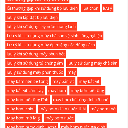
lỗi thường gặp khi sử dụng bộ lưu điện
lựa chọn
lưu ý
lưu ý khi lắp đặt bộ lưu điện
lưu ý khi sử dụng cây nước nóng lạnh
Lưu ý khi sử dụng máy chà sàn vệ sinh công nghiệp
Lưu ý khi sử dụng máy ép miệng cốc đúng cách
lưu ý khi sử dụng máy phun bột
lưu ý khi sử dụng tủ chống ẩm
lưu ý sử dụng máy chà sàn
lưu ý sử dụng máy phun thuốc
máy
máy băm nền bê tông
máy bắn vít
máy bắt vít
máy bắt vit cầm tay
máy bơm
máy bơm bê tông
máy bơm bê tông tĩnh
máy bơm bê tông tĩnh cỡ nhỏ
máy bơm chìm
máy bơm chìm nước thải
máy bơm mỡ
Máy bơm mỡ là gì
máy bơm nước
Máy bơm nước định lượng
máy bơm nước gia đình