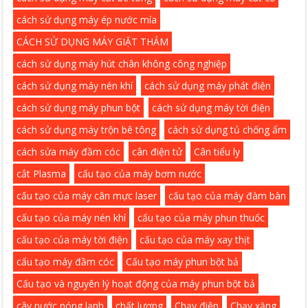
cách sử dụng máy ép nước mía
CÁCH SỬ DỤNG MÁY GIẶT THẢM
cách sử dụng máy hút chân không công nghiệp
cách sử dụng máy nén khí
cách sử dụng máy phát điện
cách sử dụng máy phun bột
cách sử dụng máy tời điện
cách sử dụng máy trộn bê tông
cách sử dụng tủ chống ẩm
cách sửa máy đầm cóc
cân điện tử
Cân tiểu ly
cắt Plasma
cấu tạo của máy bơm nước
cấu tạo của máy cân mực laser
cấu tạo của máy đàm bàn
cấu tạo của máy nén khí
cấu tạo của máy phun thuốc
cấu tạo của máy tời điện
cấu tạo của máy xay thịt
cấu tạo máy đầm cóc
Cấu tạo máy phun bột bả
Cấu tạo và nguyên lý hoạt động của máy phun bột bả
cây nước nóng lạnh
chất lượng
Chạy điện
Chạy xăng