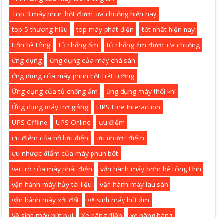
Top 3 máy phun bột được ưa chuộng hiện nay
top 5 thương hiệu
top máy phát điện
tốt nhất hiện nay
trộn bê tông
tủ chống ẩm
tủ chống ẩm được ưa chuộng
ứng dụng
ứng dụng của máy chà sàn
ứng dụng của máy phun bột trét tường
Ứng dụng của tủ chống ẩm
ứng dụng máy thổi khí
Ứng dụng máy trợ giảng
UPS Line Interaction
UPS Offline
UPS Online
ưu điểm
ưu điểm của bộ lưu điện
ưu nhược điểm
ưu nhược điểm của máy phun bột
vai trò của máy phát điện
vận hành máy bơm bê tông tĩnh
vận hành máy hủy tài liệu
vận hành máy lau sàn
vận hành máy xới đất
vệ sinh máy hút ẩm
Vệ sinh máy hút bụi
Xe nâng điện
xe nâng hàng