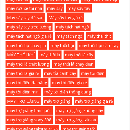
máy rửa xe tại nhà
máy sấy
máy sấy tay
Máy sấy tay để sàn
Máy sấy tay giá rẻ
máy sấy tay treo tường
máy tách hạt ngô
máy tách hạt ngô giá rẻ
máy tách ngô
máy thái thịt
máy thổi bụ chạy pin
máy thổi bụi
máy thổi bụi cầm tay
MÁY THỔI KHÍ
máy thổi lá
máy thổi lá cây
máy thổi lá chất lượng
máy thổi lá chạy điện
máy thổi lá giá rẻ
máy tỉa cành cây
máy tời điện
máy tời điện đa năng
máy tời điện giá rẻ
máy tời điện mini
máy tời điện thông dụng
MÁY TRỢ GẢING
máy trợ giảng
máy trợ giảng giá rẻ
máy trợ giảng hàn quốc
máy trợ giảng không dây
máy trợ giảng sony 898
máy trợ giảng takstar
máy trợ giảng takstar e126
máy trợ giảng tốt