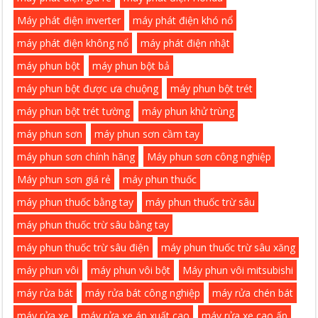
Máy phát điện inverter
máy phát điện khó nổ
máy phát điện không nổ
máy phát điện nhật
máy phun bột
máy phun bột bả
máy phun bột được ưa chuộng
máy phun bột trét
máy phun bột trét tường
máy phun khử trùng
máy phun sơn
máy phun sơn cầm tay
máy phun sơn chính hãng
Máy phun sơn công nghiệp
Máy phun sơn giá rẻ
máy phun thuốc
máy phun thuốc bằng tay
máy phun thuốc trừ sâu
máy phun thuốc trừ sâu bằng tay
máy phun thuốc trừ sâu điện
máy phun thuốc trừ sâu xăng
máy phun vôi
máy phun vôi bột
Máy phun vôi mitsubishi
máy rửa bát
máy rửa bát công nghiệp
máy rửa chén bát
máy rửa xe
máy rửa xe áp xuất cao
máy rửa xe cao ấp