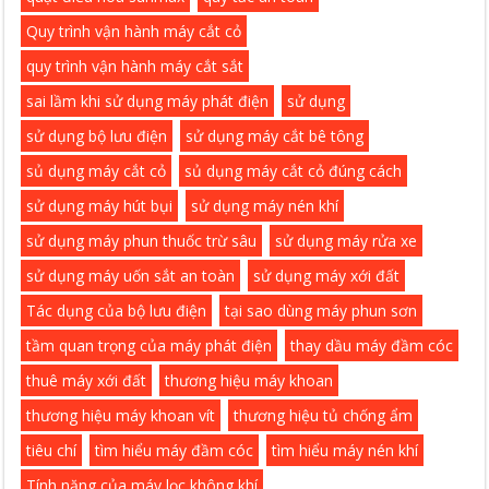
Quy trình vận hành máy cắt cỏ
quy trình vận hành máy cắt sắt
sai lầm khi sử dụng máy phát điện
sử dụng
sử dụng bộ lưu điện
sử dụng máy cắt bê tông
sủ dụng máy cắt cỏ
sủ dụng máy cắt cỏ đúng cách
sử dụng máy hút bụi
sử dụng máy nén khí
sử dụng máy phun thuốc trừ sâu
sử dụng máy rửa xe
sử dụng máy uốn sắt an toàn
sử dụng máy xới đất
Tác dụng của bộ lưu điện
tại sao dùng máy phun sơn
tầm quan trọng của máy phát điện
thay dầu máy đầm cóc
thuê máy xới đất
thương hiệu máy khoan
thương hiệu máy khoan vít
thương hiệu tủ chống ẩm
tiêu chí
tìm hiểu máy đầm cóc
tìm hiểu máy nén khí
Tính năng của máy lọc không khí