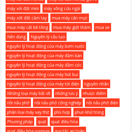
máy xới đất mini
máy xông cứu ngải
máy xớt đất cầm tay
mua máy cân mực
mua máy cắt bê tông
mua máy giặt thảm
mua xe
Nên dùng
Nguyên lý cấu tạo
nguyên lý hoạt động của máy bơm nước
nguyên lý hoạt động của máy đầm bàn
nguyên lý hoạt động của máy đầm cóc
nguyên lý hoạt động của máy hút bụi
nguyên lý hoạt động của máy tời điện
nguyên nhân
Những loại máy bắt vít
những lưu ý
nhược điểm
nồi nấu phở
nồi nấu phở công nghiệp
nồi nấu phở điện
phân loại máy xay thịt
phù hợp
phun khử trùng
Phương pháp
quạt
quạt điều hòa
quạt điều hòa sunmax
quy tắc an toàn