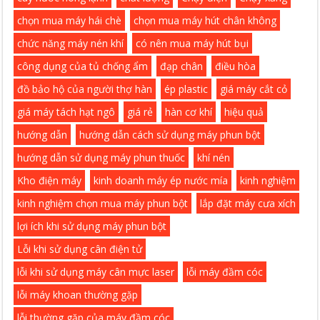
chọn mua máy hái chè
chọn mua máy hút chân không
chức năng máy nén khí
có nên mua máy hút bụi
công dụng của tủ chống ẩm
đạp chân
điều hòa
đồ bảo hộ của người thợ hàn
ép plastic
giá máy cắt cỏ
giá máy tách hạt ngô
giá rẻ
hàn cơ khí
hiệu quả
hướng dẫn
hướng dẫn cách sử dụng máy phun bột
hướng dẫn sử dụng máy phun thuốc
khí nén
Kho điện máy
kinh doanh máy ép nước mía
kinh nghiệm
kinh nghiệm chọn mua máy phun bột
lắp đặt máy cưa xích
lợi ích khi sử dụng máy phun bột
Lỗi khi sử dụng cân điện tử
lỗi khi sử dụng máy cân mực laser
lỗi máy đầm cóc
lỗi máy khoan thường gặp
lỗi thường gặp của máy đầm cóc