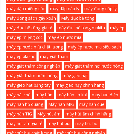
máy dập miệng cốc
máy dập nắp ly
máy đóng nắp ly
máy đóng sách gáy xoắn
Máy đục bê tông
máy đục bê tông giá rẻ
máy đục bê tông makita
máy ép
máy ép miệng cốc
máy ép nước mía
máy ép nước mía chất lượng
máy ép nước mía siêu sạch
máy ép plastic
máy giặt thảm
máy giặt thảm công nghiệp
máy giặt thảm hơi nước nóng
máy giặt thảm nước nóng
máy gieo hạt
máy gieo hạt bằng tay
máy gieo hạy chính hãng
máy hái chè
máy hàn
máy hàn cơ khí
máy hàn điện
máy hàn hồ quang
Máy hàn MIG
máy hàn que
máy hàn TIG
Máy hút ẩm
máy hút ẩm chính hãng
máy hút ẩm giá rẻ
may hut bui
máy hút bụi
máy hút bụi chất lượng
máy hút bụi công nghiệp