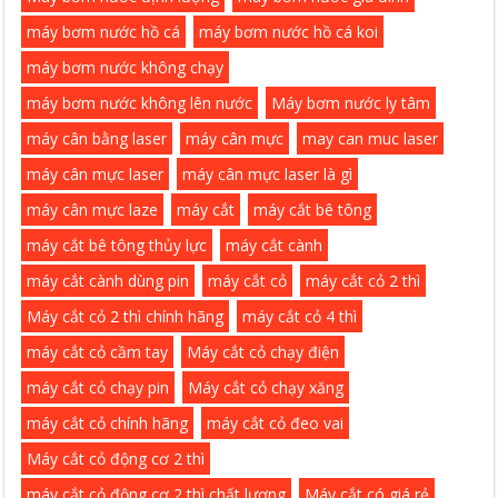
máy bơm nước hồ cá
máy bơm nước hồ cá koi
máy bơm nước không chạy
máy bơm nước không lên nước
Máy bơm nước ly tâm
máy cân bằng laser
máy cân mực
may can muc laser
máy cân mực laser
máy cân mực laser là gì
máy cân mực laze
máy cắt
máy cắt bê tông
máy cắt bê tông thủy lực
máy cắt cành
máy cắt cành dùng pin
máy cắt cỏ
máy cắt cỏ 2 thì
Máy cắt cỏ 2 thì chính hãng
máy cắt cỏ 4 thì
máy cắt cỏ cầm tay
Máy cắt cỏ chạy điện
máy cắt cỏ chạy pin
Máy cắt cỏ chạy xăng
máy cắt cỏ chính hãng
máy cắt cỏ đeo vai
Máy cắt cỏ động cơ 2 thì
máy cắt cỏ động cơ 2 thì chất lượng
Máy cắt có giá rẻ