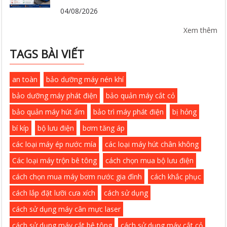
04/08/2026
Xem thêm
TAGS BÀI VIẾT
an toàn
bảo dưỡng máy nén khí
bảo dưỡng máy phát điện
bảo quản máy cắt cỏ
bảo quản máy hút ẩm
bảo trì máy phát điện
bị hỏng
bí kíp
bộ lưu điện
bơm tăng áp
các loại máy ép nước mía
các loại máy hút chân không
Các loại máy trộn bê tông
cách chọn mua bộ lưu điện
cách chọn mua máy bơm nước gia đình
cách khắc phục
cách lắp đặt lưỡi cưa xích
cách sử dụng
cách sử dụng máy cân mực laser
cách sử dụng máy cắt bê tông
cách sử dụng máy cắt cỏ