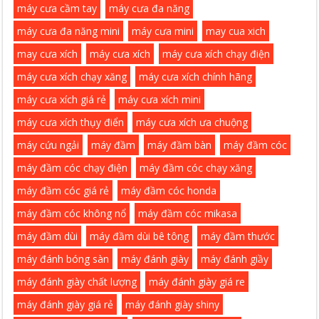
máy cưa cầm tay
máy cưa đa năng
máy cưa đa năng mini
máy cưa mini
may cua xich
may cưa xích
máy cưa xích
máy cưa xích chạy điện
máy cưa xích chạy xăng
máy cưa xích chính hãng
máy cưa xích giá rẻ
máy cưa xích mini
máy cưa xích thụy điển
máy cưa xích ưa chuộng
máy cứu ngải
máy đầm
máy đầm bàn
máy đầm cóc
máy đầm cóc chạy điện
máy đầm cóc chạy xăng
máy đầm cóc giá rẻ
máy đầm cóc honda
máy đầm cóc không nổ
máy đầm cóc mikasa
máy đầm dùi
máy đầm dùi bê tông
máy đầm thước
máy đánh bóng sàn
máy đánh giày
máy đánh giầy
máy đánh giày chất lượng
máy đánh giày giá re
máy đánh giày giá rẻ
máy đánh giày shiny