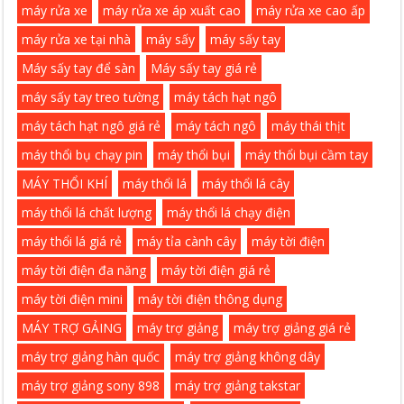
máy rửa xe
máy rửa xe áp xuất cao
máy rửa xe cao ấp
máy rửa xe tại nhà
máy sấy
máy sấy tay
Máy sấy tay để sàn
Máy sấy tay giá rẻ
máy sấy tay treo tường
máy tách hạt ngô
máy tách hạt ngô giá rẻ
máy tách ngô
máy thái thịt
máy thổi bụ chạy pin
máy thổi bụi
máy thổi bụi cầm tay
MÁY THỔI KHÍ
máy thổi lá
máy thổi lá cây
máy thổi lá chất lượng
máy thổi lá chạy điện
máy thổi lá giá rẻ
máy tỉa cành cây
máy tời điện
máy tời điện đa năng
máy tời điện giá rẻ
máy tời điện mini
máy tời điện thông dụng
MÁY TRỢ GẢING
máy trợ giảng
máy trợ giảng giá rẻ
máy trợ giảng hàn quốc
máy trợ giảng không dây
máy trợ giảng sony 898
máy trợ giảng takstar