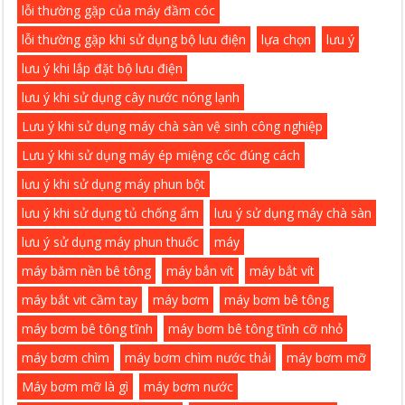
lỗi thường gặp của máy đầm cóc
lỗi thường gặp khi sử dụng bộ lưu điện
lựa chọn
lưu ý
lưu ý khi lắp đặt bộ lưu điện
lưu ý khi sử dụng cây nước nóng lạnh
Lưu ý khi sử dụng máy chà sàn vệ sinh công nghiệp
Lưu ý khi sử dụng máy ép miệng cốc đúng cách
lưu ý khi sử dụng máy phun bột
lưu ý khi sử dụng tủ chống ẩm
lưu ý sử dụng máy chà sàn
lưu ý sử dụng máy phun thuốc
máy
máy băm nền bê tông
máy bắn vít
máy bắt vít
máy bắt vit cầm tay
máy bơm
máy bơm bê tông
máy bơm bê tông tĩnh
máy bơm bê tông tĩnh cỡ nhỏ
máy bơm chìm
máy bơm chìm nước thải
máy bơm mỡ
Máy bơm mỡ là gì
máy bơm nước