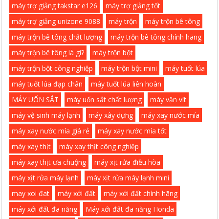
máy trợ giảng takstar e126
máy trợ giảng tốt
máy trợ giảng unizone 9088
máy trộn
máy trộn bê tông
máy trộn bê tông chất lượng
máy trộn bê tông chính hãng
máy trộn bê tông là gì?
máy trộn bột
máy trộn bột công nghiệp
máy trộn bột mini
máy tuốt lúa
máy tuốt lúa đạp chân
máy tuốt lúa liên hoàn
MÁY UỐN SẮT
máy uốn sắt chất lượng
máy vặn vít
máy vệ sinh máy lạnh
máy xây dựng
máy xay nước mía
máy xay nước mía giá rẻ
máy xay nước mía tốt
máy xay thịt
máy xay thịt công nghiệp
máy xay thịt ưa chuộng
máy xịt rửa điều hòa
máy xịt rửa máy lạnh
máy xịt rửa máy lạnh mini
may xoi đat
máy xới đất
máy xới đất chính hãng
máy xới đất đa năng
Máy xới đất đa năng Honda