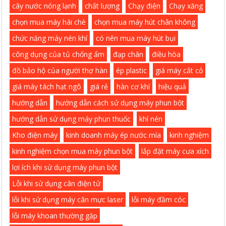
cây nước nóng lạnh
chất lượng
Chạy điện
Chạy xăng
chọn mua máy hái chè
chọn mua máy hút chân không
chức năng máy nén khí
có nên mua máy hút bụi
công dụng của tủ chống ẩm
đạp chân
điều hòa
đồ bảo hộ của người thợ hàn
ép plastic
giá máy cắt cỏ
giá máy tách hạt ngô
giá rẻ
hàn cơ khí
hiệu quả
hướng dẫn
hướng dẫn cách sử dụng máy phun bột
hướng dẫn sử dụng máy phun thuốc
khí nén
Kho điện máy
kinh doanh máy ép nước mía
kinh nghiệm
kinh nghiệm chọn mua máy phun bột
lắp đặt máy cưa xích
lợi ích khi sử dụng máy phun bột
Lỗi khi sử dụng cân điện tử
lỗi khi sử dụng máy cân mực laser
lỗi máy đầm cóc
lỗi máy khoan thường gặp