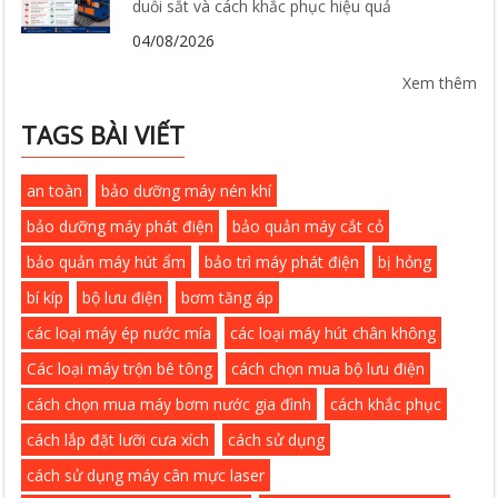
duỗi sắt và cách khắc phục hiệu quả
04/08/2026
Xem thêm
TAGS BÀI VIẾT
an toàn
bảo dưỡng máy nén khí
bảo dưỡng máy phát điện
bảo quản máy cắt cỏ
bảo quản máy hút ẩm
bảo trì máy phát điện
bị hỏng
bí kíp
bộ lưu điện
bơm tăng áp
các loại máy ép nước mía
các loại máy hút chân không
Các loại máy trộn bê tông
cách chọn mua bộ lưu điện
cách chọn mua máy bơm nước gia đình
cách khắc phục
cách lắp đặt lưỡi cưa xích
cách sử dụng
cách sử dụng máy cân mực laser