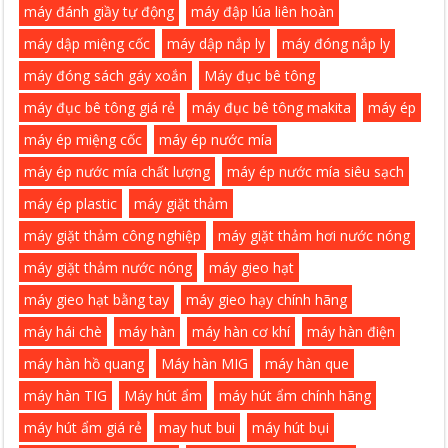
máy đánh giầy tự động
máy đập lúa liên hoàn
máy dập miệng cốc
máy dập nắp ly
máy đóng nắp ly
máy đóng sách gáy xoắn
Máy đục bê tông
máy đục bê tông giá rẻ
máy đục bê tông makita
máy ép
máy ép miệng cốc
máy ép nước mía
máy ép nước mía chất lượng
máy ép nước mía siêu sạch
máy ép plastic
máy giặt thảm
máy giặt thảm công nghiệp
máy giặt thảm hơi nước nóng
máy giặt thảm nước nóng
máy gieo hạt
máy gieo hạt bằng tay
máy gieo hạy chính hãng
máy hái chè
máy hàn
máy hàn cơ khí
máy hàn điện
máy hàn hồ quang
Máy hàn MIG
máy hàn que
máy hàn TIG
Máy hút ẩm
máy hút ẩm chính hãng
máy hút ẩm giá rẻ
may hut bui
máy hút bụi