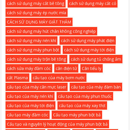
cách sử dụng máy cắt bê tông
cách sử dụng máy cắt cỏ
cách sử dụng máy ép nước mía
CÁCH SỬ DỤNG MÁY GIẶT THẢM
cách sử dụng máy hút chân không công nghiệp
cách sử dụng máy nén khí
cách sử dụng máy phát điện
cách sử dụng máy phun bột
cách sử dụng máy tời điện
cách sử dụng máy trộn bê tông
cách sử dụng tủ chống ẩm
cách sửa máy đầm cóc
cân điện tử
Cân tiểu ly
cắt Plasma
cấu tạo của máy bơm nước
cấu tạo của máy cân mực laser
cấu tạo của máy đàm bàn
cấu tạo của máy nén khí
cấu tạo của máy phun thuốc
cấu tạo của máy tời điện
cấu tạo của máy xay thịt
cấu tạo máy đầm cóc
Cấu tạo máy phun bột bả
Cấu tạo và nguyên lý hoạt động của máy phun bột bả