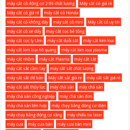
máy cắt cỏ động cơ 2 thì chất lượng
Máy cắt có giá rẻ
Máy cắt cỏ giá rẻ
máy cắt cỏ Honda
Máy cắt cỏ không dây
máy cắt cỏ mini
Máy cắt cỏ uy tín
máy cắt cỏ xe đẩy
máy cắt cọc bê tông
máy cắt cọc ly tâm
máy cắt duỗi sắt
máy cắt kim loại
máy cắt kim loại hồ quang
máy cắt kim loại plasma
máy cắt nhôm
máy cắt Plasma
máy cắt sắt
máy cắt sắt cầm tay
máy cắt sắt chất lượng
máy cắt sắt để bàn
Máy cắt sắt giá re
máy cắt sắt giá rẻ
máy cắt sắt thủy lực
máy chà sàn
mày chà sàn
máy chà sàn công nghiệp
máy chà sàn đơn
máy chà sàn liên hợp
máy chạy bằng động cơ điện
máy chạy bằng động cơ xăng
máy chiếu tia laser
máy cưa
máy cưa bàn
máy cưa bàn mini