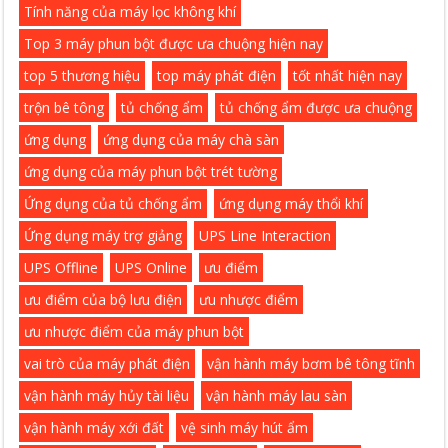
Tính năng của máy lọc không khí
Top 3 máy phun bột được ưa chuộng hiện nay
top 5 thương hiệu
top máy phát điện
tốt nhất hiện nay
trộn bê tông
tủ chống ẩm
tủ chống ẩm được ưa chuộng
ứng dụng
ứng dụng của máy chà sàn
ứng dụng của máy phun bột trét tường
Ứng dụng của tủ chống ẩm
ứng dụng máy thổi khí
Ứng dụng máy trợ giảng
UPS Line Interaction
UPS Offline
UPS Online
ưu điểm
ưu điểm của bộ lưu điện
ưu nhược điểm
ưu nhược điểm của máy phun bột
vai trò của máy phát điện
vận hành máy bơm bê tông tĩnh
vận hành máy hủy tài liệu
vận hành máy lau sàn
vận hành máy xới đất
vệ sinh máy hút ẩm