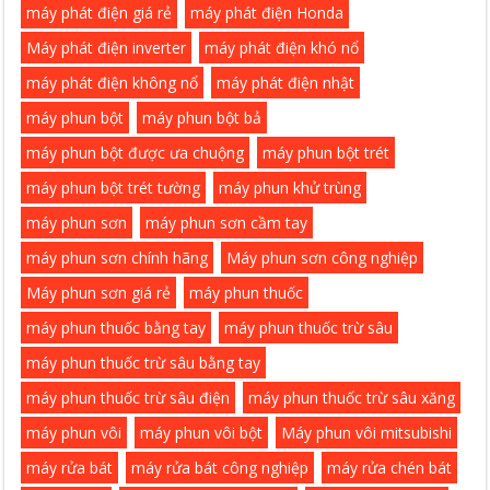
máy phát điện giá rẻ
máy phát điện Honda
Máy phát điện inverter
máy phát điện khó nổ
máy phát điện không nổ
máy phát điện nhật
máy phun bột
máy phun bột bả
máy phun bột được ưa chuộng
máy phun bột trét
máy phun bột trét tường
máy phun khử trùng
máy phun sơn
máy phun sơn cầm tay
máy phun sơn chính hãng
Máy phun sơn công nghiệp
Máy phun sơn giá rẻ
máy phun thuốc
máy phun thuốc bằng tay
máy phun thuốc trừ sâu
máy phun thuốc trừ sâu bằng tay
máy phun thuốc trừ sâu điện
máy phun thuốc trừ sâu xăng
máy phun vôi
máy phun vôi bột
Máy phun vôi mitsubishi
máy rửa bát
máy rửa bát công nghiệp
máy rửa chén bát