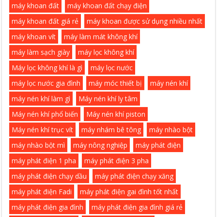
máy khoan đất
máy khoan đất chạy điện
máy khoan đất giá rẻ
máy khoan được sử dụng nhiều nhất
máy khoan vít
máy làm mát không khí
máy làm sạch giày
máy lọc không khí
Máy lọc không khí là gì
máy lọc nước
máy lọc nước gia đình
máy móc thiết bị
máy nén khí
máy nén khí làm gì
Máy nén khí ly tâm
Máy nén khí phổ biến
Máy nén khí piston
Máy nén khí trục vít
máy nhám bê tông
máy nhào bột
máy nhào bột mì
máy nông nghiệp
máy phát điện
máy phát điện 1 pha
máy phát điện 3 pha
máy phát điện chạy dầu
máy phát điện chạy xăng
máy phát điện Fadi
máy phát điện gai đình tốt nhất
máy phát điện gia đình
máy phát điện gia đình giá rẻ