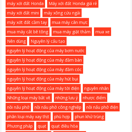
máy xới đất Honda
Máy xới đất Honda giá rẻ
máy xới đất mini
máy xông cứu ngải
máy xớt đất cầm tay
mua máy cân mực
mua máy cắt bê tông
mua máy giặt thảm
mua xe
Nên dùng
Nguyên lý cấu tạo
nguyên lý hoạt động của máy bơm nước
nguyên lý hoạt động của máy đầm bàn
nguyên lý hoạt động của máy đầm cóc
nguyên lý hoạt động của máy hút bụi
nguyên lý hoạt động của máy tời điện
nguyên nhân
Những loại máy bắt vít
những lưu ý
nhược điểm
nồi nấu phở
nồi nấu phở công nghiệp
nồi nấu phở điện
phân loại máy xay thịt
phù hợp
phun khử trùng
Phương pháp
quạt
quạt điều hòa