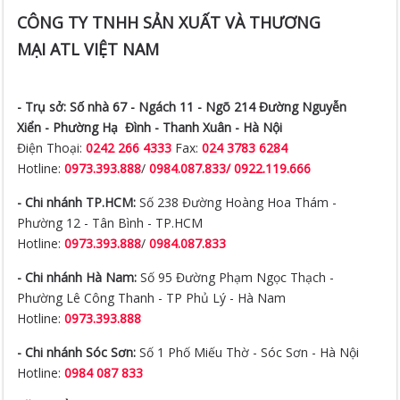
CÔNG TY TNHH SẢN XUẤT VÀ THƯƠNG
MẠI ATL VIỆT NAM
- Trụ sở:
Số nhà 67 - Ngách 11 - Ngõ 214 Đường Nguyễn
Xiển -
Phường Hạ Đình - Thanh Xuân - Hà Nội
Điện Thoại:
0242 266 4333
Fax:
024 3783 6284
Hotline:
0973.393.888
/
0984.087.833/ 0922.119.666
- Chi nhánh TP.HCM:
Số 238 Đường Hoàng Hoa Thám -
Phường 12 - Tân Bình - TP.HCM
Hotline:
0973.393.888
/
0984.087.833
- Chi nhánh Hà Nam:
Số 95 Đường Phạm Ngọc Thạch -
Phường Lê Công Thanh - TP Phủ Lý - Hà Nam
Hotline:
0973.393.888
- Chi nhánh Sóc Sơn:
Số 1 Phố Miếu Thờ - Sóc Sơn - Hà Nội
Hotline:
0984 087 833