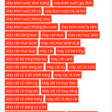
Máy bơm nước định lượng
máy bơm nước gia đình
máy bơm nước hồ cá
máy bơm nước hồ cá koi
máy bơm nước không chạy
máy bơm nước không lên nước
Máy bơm nước ly tâm
máy cân bằng laser
máy cân mực
may can muc laser
máy cân mực laser
máy cân mực laser là gì
máy cân mực laze
máy cắt
máy cắt bê tông
máy cắt bê tông thủy lực
máy cắt cành
máy cắt cành dùng pin
máy cắt cỏ
máy cắt cỏ 2 thì
Máy cắt cỏ 2 thì chính hãng
máy cắt cỏ 4 thì
máy cắt cỏ cầm tay
Máy cắt cỏ chạy điện
máy cắt cỏ chạy pin
Máy cắt cỏ chạy xăng
máy cắt cỏ chính hãng
máy cắt cỏ đeo vai
Máy cắt cỏ động cơ 2 thì