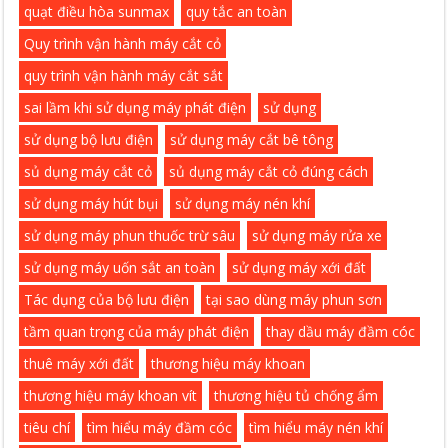
quạt điều hòa sunmax
quy tắc an toàn
Quy trình vận hành máy cắt cỏ
quy trình vận hành máy cắt sắt
sai lầm khi sử dụng máy phát điện
sử dụng
sử dụng bộ lưu điện
sử dụng máy cắt bê tông
sủ dụng máy cắt cỏ
sủ dụng máy cắt cỏ đúng cách
sử dụng máy hút bụi
sử dụng máy nén khí
sử dụng máy phun thuốc trừ sâu
sử dụng máy rửa xe
sử dụng máy uốn sắt an toàn
sử dụng máy xới đất
Tác dụng của bộ lưu điện
tại sao dùng máy phun sơn
tầm quan trọng của máy phát điện
thay dầu máy đầm cóc
thuê máy xới đất
thương hiệu máy khoan
thương hiệu máy khoan vít
thương hiệu tủ chống ẩm
tiêu chí
tìm hiểu máy đầm cóc
tìm hiểu máy nén khí