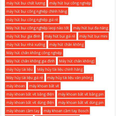
máy hút bụi chất lượng
máy hút bụi công nghiệp
máy hút bụi công nghiệp chính hãng
máy hút bụi công nghiệp giá rẻ
Máy hút bụi công nghiệp laoji nào tốt
máy hút bụi đa năng
máy hút bụi gia đình
máy hút bụi giá rẻ
máy hút bụi mini
máy hút bụi nhà xưởng
máy hút chân không
Máy hút chân không công nghiệp
Máy hút chân không gia đình
Máy hút chân không]
máy hủy tài liệu
Máy hủy tài liệu chính hãng
Máy hủy tài liệu giá rẻ
máy hủy tài liệu văn phòng
máy khoan
máy khoan bắt vít
máy khoan bắt vít bằng điện
máy khoan bắt vít bằng pin
máy khoan bắt vít dùng điện
máy khoan bắt vít dùng pin
máy khoan cầm tay
máy khoan cầm tay Bosch